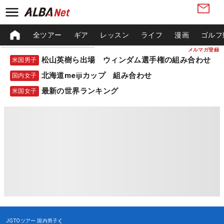
全ツアー
ギア
レッスン
ライフ
漫画
ゴルフ
メルマガ登録
松山英樹ら出場 ウィンダム選手権の組み合わせ
米国男子
北海道meijiカップ 組み合わせ
国内女子
最新の世界ランキング
米国女子
JGTOツアー
国内男子