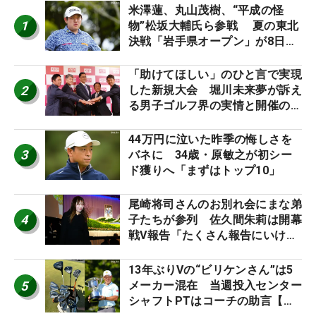
米澤蓮、丸山茂樹、“平成の怪
1
物”松坂大輔氏ら参戦 夏の東北
決戦「岩手県オープン」が8日開
幕
「助けてほしい」のひと言で実現
2
した新規大会 堀川未来夢が訴え
る男子ゴルフ界の実情と開催の舞
台裏
44万円に泣いた昨季の悔しさを
3
バネに 34歳・原敏之が初シー
ド獲りへ「まずはトップ10」
尾崎将司さんのお別れ会にまな弟
4
子たちが参列 佐久間朱莉は開幕
戦V報告「たくさん報告にいける
ように」
13年ぶりVの“ビリケンさん”は5
5
メーカー混在 当週投入センター
シャフトPTはコーチの助言【勝