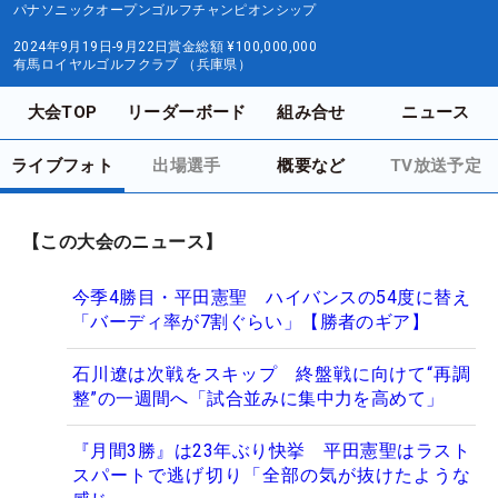
パナソニックオープンゴルフチャンピオンシップ
2024年9月19日-9月22日
賞金総額
¥100,000,000
有馬ロイヤルゴルフクラブ （兵庫県）
大会TOP
リーダーボード
組み合せ
ニュース
ライブフォト
出場選手
概要など
TV放送予定
【この大会のニュース】
今季4勝目・平田憲聖 ハイバンスの54度に替え
「バーディ率が7割ぐらい」【勝者のギア】
石川遼は次戦をスキップ 終盤戦に向けて“再調
整”の一週間へ「試合並みに集中力を高めて」
『月間3勝』は23年ぶり快挙 平田憲聖はラスト
スパートで逃げ切り「全部の気が抜けたような