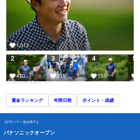
1,013
2
3
4
5
470
215
155
賞金ランキング
年間日程
ポイント・成績
JGTOツアー
国内男子
パナソニックオープン