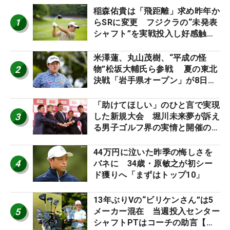
稲森佑貴は「飛距離」求め昨年か
1
らSRに変更 フジクラの“未発表
シャフト”を実戦投入し好感触
「つかまえにいける」【男子ツア
ーのヒトネタ！】
米澤蓮、丸山茂樹、“平成の怪
2
物”松坂大輔氏ら参戦 夏の東北
決戦「岩手県オープン」が8日開
幕
「助けてほしい」のひと言で実現
3
した新規大会 堀川未来夢が訴え
る男子ゴルフ界の実情と開催の舞
台裏
44万円に泣いた昨季の悔しさを
4
バネに 34歳・原敏之が初シー
ド獲りへ「まずはトップ10」
13年ぶりVの“ビリケンさん”は5
5
メーカー混在 当週投入センター
シャフトPTはコーチの助言【勝