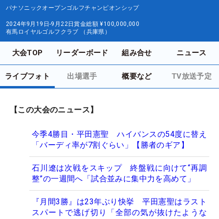
パナソニックオープンゴルフチャンピオンシップ
2024年9月19日-9月22日
賞金総額
¥100,000,000
有馬ロイヤルゴルフクラブ （兵庫県）
大会TOP
リーダーボード
組み合せ
ニュース
ライブフォト
出場選手
概要など
TV放送予定
【この大会のニュース】
今季4勝目・平田憲聖 ハイバンスの54度に替え
「バーディ率が7割ぐらい」【勝者のギア】
石川遼は次戦をスキップ 終盤戦に向けて“再調
整”の一週間へ「試合並みに集中力を高めて」
『月間3勝』は23年ぶり快挙 平田憲聖はラスト
スパートで逃げ切り「全部の気が抜けたような