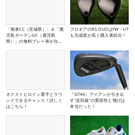
「潮来CC（茨城県）」＆「鹿
プロギアのRS DUOはFW・UT
児島ガーデンGC（鹿児島
も完成度が高く購入者続出！
県）」の無料プレー券が当た
る！！
ネクストヒロイン選手とラウ
『G740』アイアンが引き出
ンドできるチャンス！詳しく
す“反則級”の寛容性と飛びは
はこちら！
本当だった！