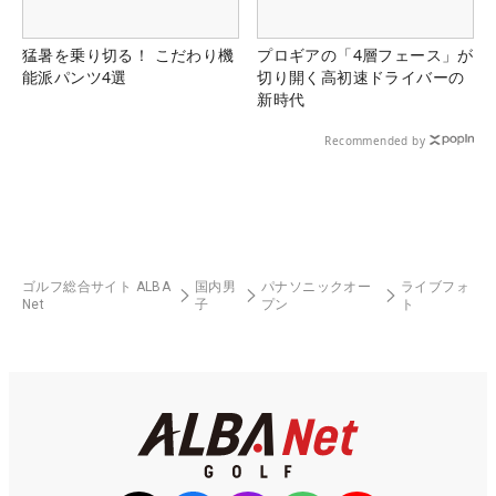
猛暑を乗り切る！ こだわり機
プロギアの「4層フェース」が
能派パンツ4選
切り開く高初速ドライバーの
新時代
Recommended by
ゴルフ総合サイト ALBA
国内男
パナソニックオー
ライブフォ
Net
子
プン
ト