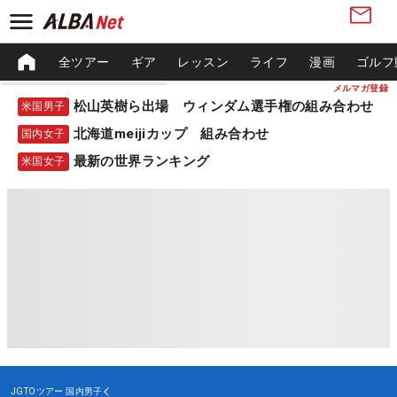
全ツアー
ギア
レッスン
ライフ
漫画
ゴルフ
メルマガ登録
松山英樹ら出場 ウィンダム選手権の組み合わせ
米国男子
北海道meijiカップ 組み合わせ
国内女子
最新の世界ランキング
米国女子
JGTOツアー
国内男子