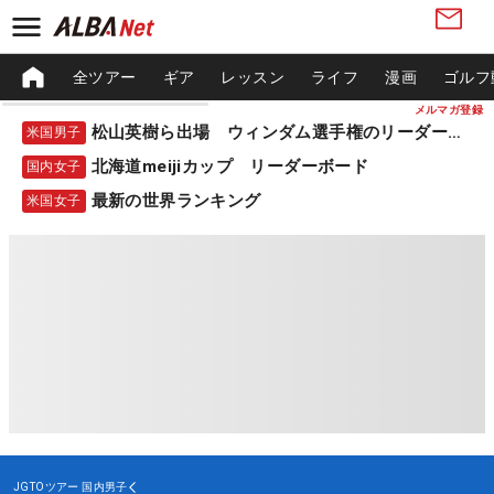
全ツアー
ギア
レッスン
ライフ
漫画
ゴルフ
メルマガ登録
松山英樹ら出場 ウィンダム選手権のリーダーボード
米国男子
北海道meijiカップ リーダーボード
国内女子
最新の世界ランキング
米国女子
JGTOツアー
国内男子