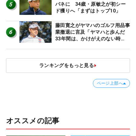
5
バネに 34歳・原敏之が初シー
ド獲りへ「まずはトップ10」
藤田寛之がヤマハのゴルフ用品事
6
業撤退に言及「ヤマハと歩んだ
33年間は、かけがえのない時
間」
ランキングをもっと見る
ページ上部へ
オススメの記事