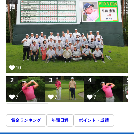
10
2
3
4
5
7
7
7
賞金ランキング
年間日程
ポイント・成績