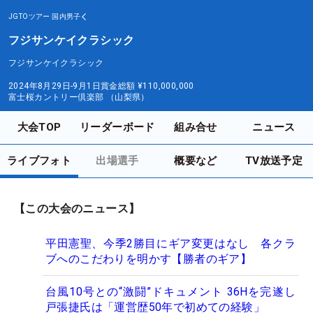
JGTOツアー
国内男子
フジサンケイクラシック
フジサンケイクラシック
2024年8月29日-9月1日
賞金総額
¥110,000,000
富士桜カントリー倶楽部 （山梨県）
大会TOP
リーダーボード
組み合せ
ニュース
ライブフォト
出場選手
概要など
TV放送予定
【この大会のニュース】
平田憲聖、今季2勝目にギア変更はなし 各クラ
ブへのこだわりを明かす【勝者のギア】
台風10号との“激闘”ドキュメント 36Hを完遂し
戸張捷氏は「運営歴50年で初めての経験」