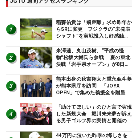
JGTO 週間アクセスランキング
稲森佑貴は「飛距離」求め昨年か
1
らSRに変更 フジクラの“未発表
シャフト”を実戦投入し好感触
「つかまえにいける」【男子ツア
ーのヒトネタ！】
米澤蓮、丸山茂樹、“平成の怪
2
物”松坂大輔氏ら参戦 夏の東北
決戦「岩手県オープン」が8日開
幕
熊本出身の秋吉翔太と重永亜斗夢
3
が熊本県庁を訪問 「JOYX
OPEN」で集めた義援金を贈呈
「助けてほしい」のひと言で実現
4
した新規大会 堀川未来夢が訴え
る男子ゴルフ界の実情と開催の舞
台裏
44万円に泣いた昨季の悔しさを