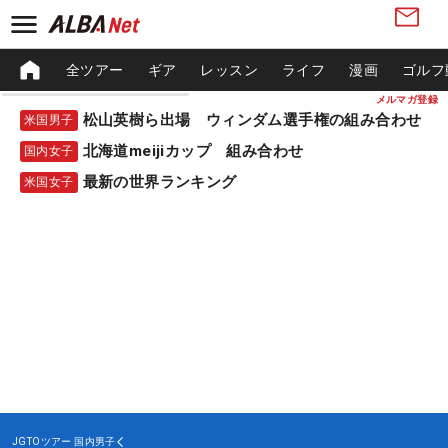
全ツアー
ギア
レッスン
ライフ
漫画
ゴルフ
メルマガ登録
松山英樹ら出場 ウィンダム選手権の組み合わせ
米国男子
北海道meijiカップ 組み合わせ
国内女子
最新の世界ランキング
米国女子
JGTOツアー
国内男子