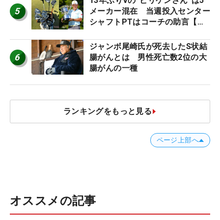
13年ぶりVの“ビリケンさん”は5
5
メーカー混在 当週投入センター
シャフトPTはコーチの助言【勝
者のギア】
ジャンボ尾崎氏が死去したS状結
6
腸がんとは 男性死亡数2位の大
腸がんの一種
ランキングをもっと見る
ページ上部へ
オススメの記事