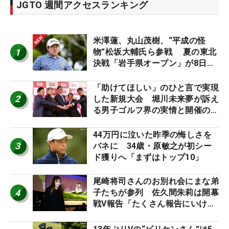
JGTO 週間アクセスランキング
米澤蓮、丸山茂樹、“平成の怪
1
物”松坂大輔氏ら参戦 夏の東北
決戦「岩手県オープン」が8日開
幕
「助けてほしい」のひと言で実現
2
した新規大会 堀川未来夢が訴え
る男子ゴルフ界の実情と開催の舞
台裏
44万円に泣いた昨季の悔しさを
3
バネに 34歳・原敏之が初シー
ド獲りへ「まずはトップ10」
尾崎将司さんのお別れ会にまな弟
4
子たちが参列 佐久間朱莉は開幕
戦V報告「たくさん報告にいける
ように」