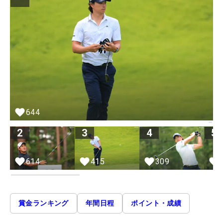
644
2
3
4
5
614
415
309
賞金ランキング
年間日程
ポイント・成績