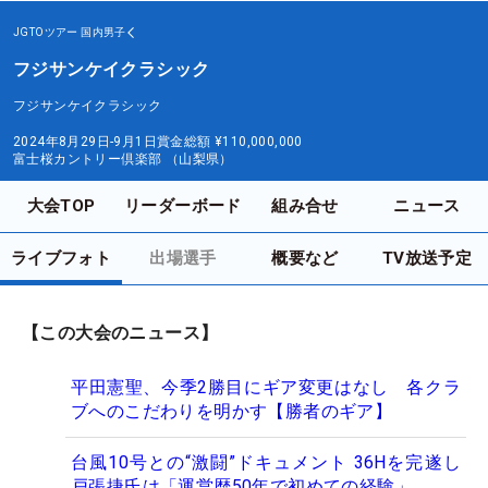
JGTOツアー
国内男子
フジサンケイクラシック
フジサンケイクラシック
2024年8月29日-9月1日
賞金総額
¥110,000,000
富士桜カントリー倶楽部 （山梨県）
大会TOP
リーダーボード
組み合せ
ニュース
ライブフォト
出場選手
概要など
TV放送予定
【この大会のニュース】
平田憲聖、今季2勝目にギア変更はなし 各クラ
ブへのこだわりを明かす【勝者のギア】
台風10号との“激闘”ドキュメント 36Hを完遂し
戸張捷氏は「運営歴50年で初めての経験」