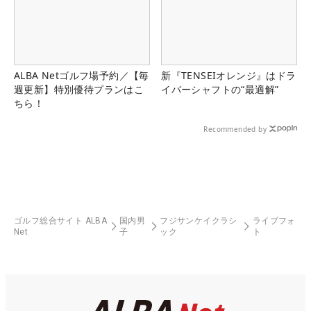
ALBA Netゴルフ場予約／【毎
新『TENSEIオレンジ』はドラ
週更新】特別優待プランはこ
イバーシャフトの“最適解”
ちら！
Recommended by
ゴルフ総合サイト ALBA
国内男
フジサンケイクラシ
ライブフォ
Net
子
ック
ト