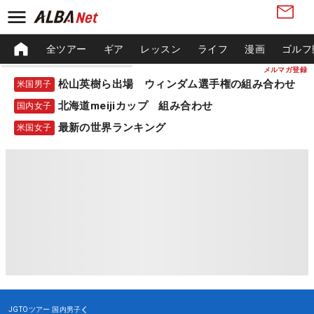
全ツアー
ギア
レッスン
ライフ
漫画
ゴルフ
メルマガ登録
松山英樹ら出場 ウィンダム選手権の組み合わせ
米国男子
北海道meijiカップ 組み合わせ
国内女子
最新の世界ランキング
米国女子
JGTOツアー
国内男子