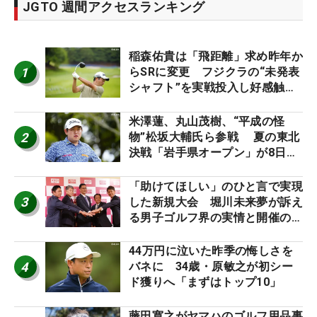
JGTO 週間アクセスランキング
稲森佑貴は「飛距離」求め昨年か
1
らSRに変更 フジクラの“未発表
シャフト”を実戦投入し好感触
「つかまえにいける」【男子ツア
ーのヒトネタ！】
米澤蓮、丸山茂樹、“平成の怪
2
物”松坂大輔氏ら参戦 夏の東北
決戦「岩手県オープン」が8日開
幕
「助けてほしい」のひと言で実現
3
した新規大会 堀川未来夢が訴え
る男子ゴルフ界の実情と開催の舞
台裏
44万円に泣いた昨季の悔しさを
4
バネに 34歳・原敏之が初シー
ド獲りへ「まずはトップ10」
藤田寛之がヤマハのゴルフ用品事