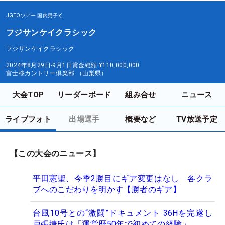
JGTOツアー
国内男子
フジサンケイクラシック
フジサンケイクラシック
2024年8月29日-9月1日
賞金総額
¥110,000,000
富士桜カントリー倶楽部 （山梨県）
大会TOP
リーダーボード
組み合せ
ニュース
ライブフォト
出場選手
概要など
TV放送予定
【この大会のニュース】
平田憲聖、今季2勝目にギア変更はなし 各クラ
ブへのこだわりを明かす【勝者のギア】
台風10号との“激闘”ドキュメント 36Hを完遂し
戸張捷氏は「運営歴50年で初めての経験」