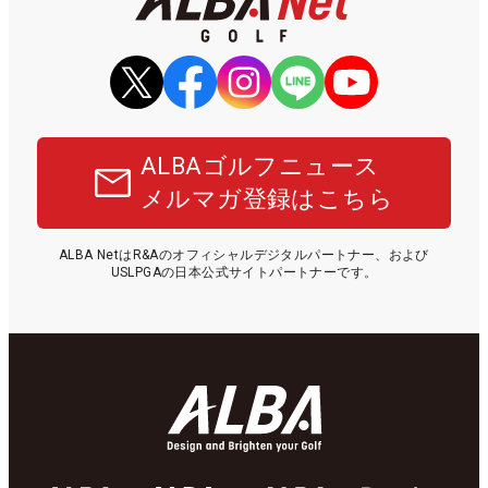
ALBAゴルフニュース
メルマガ登録はこちら
ALBA NetはR&Aのオフィシャルデジタルパートナー、および
USLPGAの日本公式サイトパートナーです。