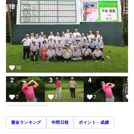
10
2
3
4
5
7
7
7
賞金ランキング
年間日程
ポイント・成績