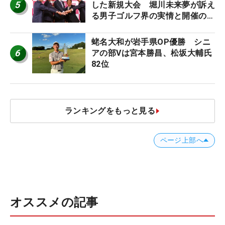
5
した新規大会 堀川未来夢が訴え
る男子ゴルフ界の実情と開催の舞
台裏
蛯名大和が岩手県OP優勝 シニ
6
アの部Vは宮本勝昌、松坂大輔氏
82位
ランキングをもっと見る
ページ上部へ
オススメの記事