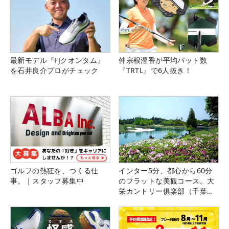
最新モデル『FJクオンタム』
仲宗根澄香が平均パット数
を石井良介プロがチェック
『TRTL』で6人抜き！
ゴルフの熱狂を、つくる仕
インター5分、都心から60分
事。｜スタッフ募集中
のフラットな美観コース。大
栄カントリー俱楽部（千葉
県）