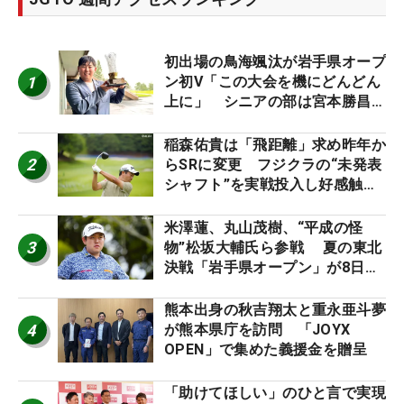
初出場の鳥海颯汰が岩手県オープ
1
ン初V「この大会を機にどんどん
上に」 シニアの部は宮本勝昌が
連覇
稲森佑貴は「飛距離」求め昨年か
2
らSRに変更 フジクラの“未発表
シャフト”を実戦投入し好感触
「つかまえにいける」【男子ツア
ーのヒトネタ！】
米澤蓮、丸山茂樹、“平成の怪
3
物”松坂大輔氏ら参戦 夏の東北
決戦「岩手県オープン」が8日開
幕
熊本出身の秋吉翔太と重永亜斗夢
4
が熊本県庁を訪問 「JOYX
OPEN」で集めた義援金を贈呈
「助けてほしい」のひと言で実現