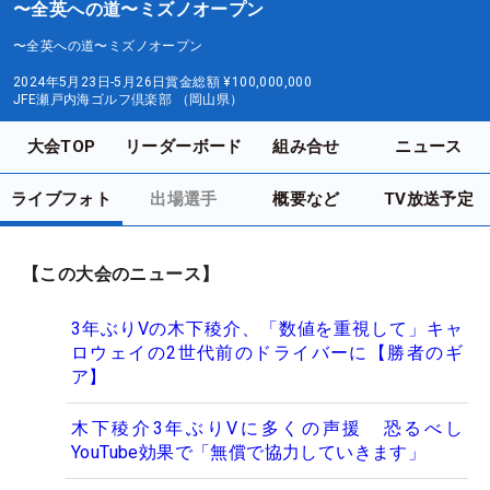
〜全英への道〜ミズノオープン
〜全英への道〜ミズノオープン
2024年5月23日-5月26日
賞金総額
¥100,000,000
JFE瀬戸内海ゴルフ倶楽部 （岡山県）
大会TOP
リーダーボード
組み合せ
ニュース
ライブフォト
出場選手
概要など
TV放送予定
【この大会のニュース】
3年ぶりVの木下稜介、「数値を重視して」キャ
ロウェイの2世代前のドライバーに【勝者のギ
ア】
木下稜介3年ぶりVに多くの声援 恐るべし
YouTube効果で「無償で協力していきます」