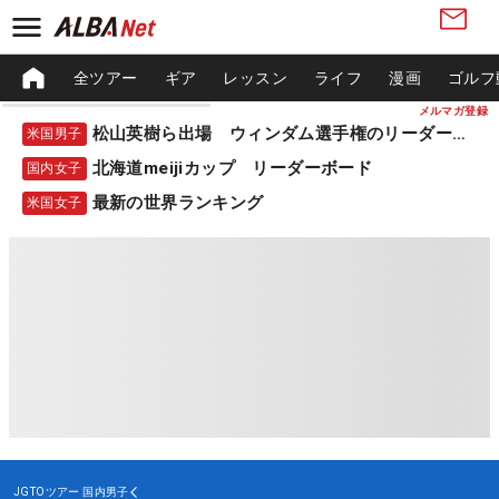
全ツアー
ギア
レッスン
ライフ
漫画
ゴルフ
メルマガ登録
松山英樹ら出場 ウィンダム選手権のリーダーボード
米国男子
北海道meijiカップ リーダーボード
国内女子
最新の世界ランキング
米国女子
JGTOツアー
国内男子