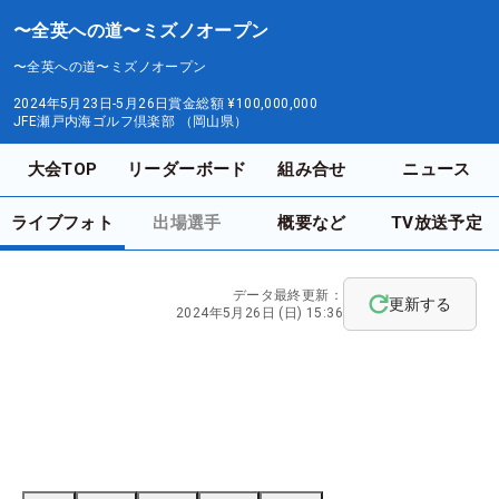
〜全英への道〜ミズノオープン
〜全英への道〜ミズノオープン
2024年5月23日-5月26日
賞金総額
¥100,000,000
JFE瀬戸内海ゴルフ倶楽部 （岡山県）
大会TOP
リーダーボード
組み合せ
ニュース
ライブフォト
出場選手
概要など
TV放送予定
データ最終更新：
更新する
2024年5月26日 (日) 15:36