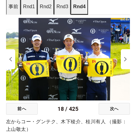
事前
Rnd1
Rnd2
Rnd3
Rnd4
18
/
425
前へ
次へ
左からコー・グンテク、木下稜介、桂川有人 （撮影：
上山敬太）