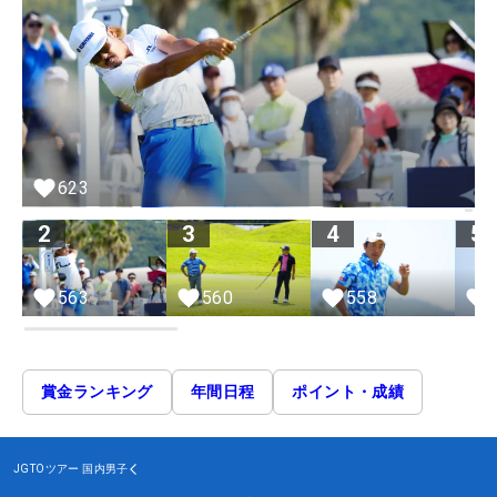
623
2
3
4
5
563
560
558
賞金ランキング
年間日程
ポイント・成績
JGTOツアー
国内男子