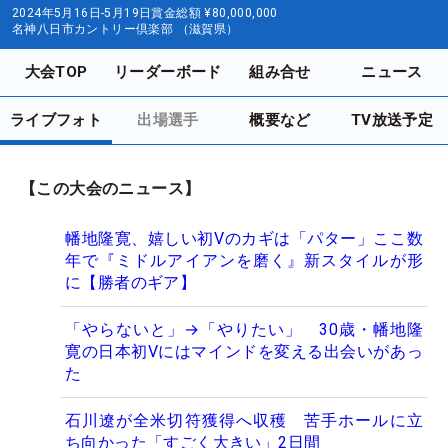
2024年5月16日-5月19日
賞金総額
¥80,000,000
名神八日市カントリー倶楽部 （滋賀県）
大会TOP
リーダーボード
組み合せ
ニュース
ライブフォト
出場選手
概要など
TV放送予定
【この大会のニュース】
幡地隆寛、嬉しい初Vのカギは「パター」ここ数
年で『ミドルアイアンを磨く』新スタイルが形
に【勝者のギア】
「やらないと」→「やりたい」 30歳・幡地隆
寛の日本初Vにはマインドを変える出会いがあっ
た
石川遼が全米切符獲得へ収穫 苦手ホールに立
ち向かった「すごく大きい」2日間