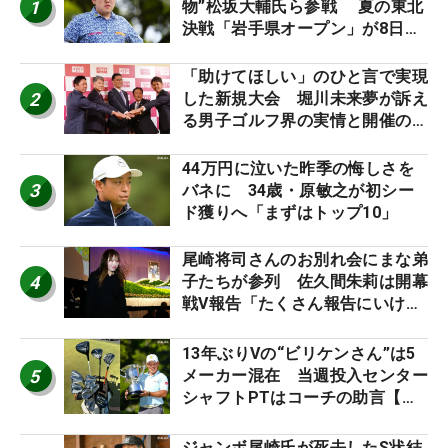
1
物”松坂大輔氏ら参戦 夏の東北
決戦「岩手県オープン」が8日開
幕
「助けてほしい」のひと言で実現
2
した新規大会 堀川未来夢が訴え
る男子ゴルフ界の実情と開催の舞
台裏
44万円に泣いた昨季の悔しさを
3
バネに 34歳・原敏之が初シー
ド獲りへ「まずはトップ10」
尾崎将司さんのお別れ会にまな弟
4
子たちが参列 佐久間朱莉は開幕
戦V報告「たくさん報告にいける
ように」
13年ぶりVの“ビリケンさん”は5
5
メーカー混在 当週投入センター
シャフトPTはコーチの助言【勝
者のギア】
ジャンボ尾崎氏が死去したS状結