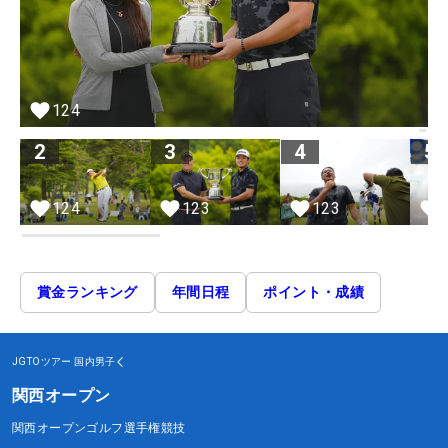
124
2
3
4
5
123
124
123
賞金ランキング
年間日程
ポイント・成績
JGTOツアー
国内男子
関西オープン
関西オープンゴルフ選手権競技