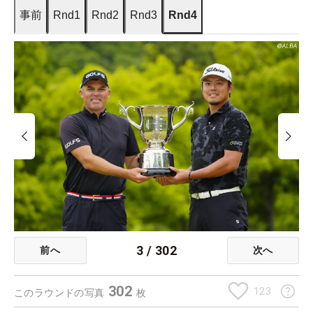
事前
Rnd1
Rnd2
Rnd3
Rnd4
3
/
302
前へ
次へ
302
123
このラウンドの写真
枚