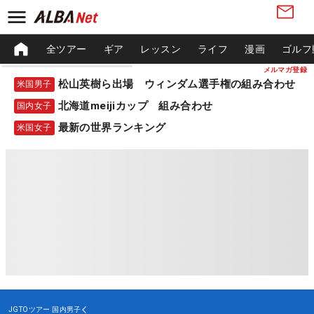
全ツアー
ギア
レッスン
ライフ
漫画
ゴルフ
メルマガ登録
松山英樹ら出場 ウィンダム選手権の組み合わせ
米国男子
北海道meijiカップ 組み合わせ
国内女子
最新の世界ランキング
米国女子
JGTOツアー
国内男子