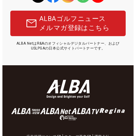
ALBAゴルフニュース
メルマガ登録はこちら
ALBA NetはR&Aのオフィシャルデジタルパートナー、および
USLPGAの日本公式サイトパートナーです。