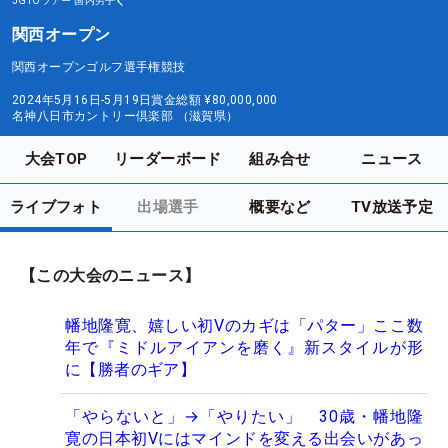
JGTOツアー
国内男子
関西オープン
関西オープンゴルフ選手権競技
2024年5月16日-5月19日
賞金総額
¥80,000,000
名神八日市カントリー倶楽部 （滋賀県）
大会TOP
リーダーボード
組み合せ
ニュース
ライブフォト
出場選手
概要など
TV放送予定
【この大会のニュース】
幡地隆寛、嬉しい初Vのカギは「パター」ここ数
年で『ミドルアイアンを磨く』新スタイルが形
に【勝者のギア】
「やらないと」→「やりたい」 30歳・幡地隆
寛の日本初Vにはマインドを変える出会いがあっ