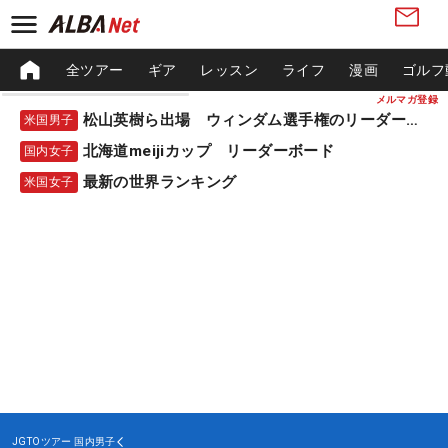
全ツアー
ギア
レッスン
ライフ
漫画
ゴルフ
メルマガ登録
松山英樹ら出場 ウィンダム選手権のリーダーボード
米国男子
北海道meijiカップ リーダーボード
国内女子
最新の世界ランキング
米国女子
JGTOツアー
国内男子