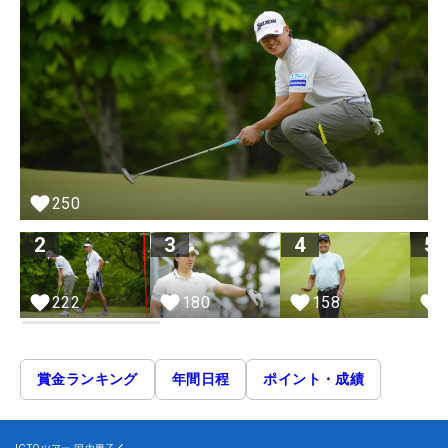
250
2
3
4
5
222
180
158
賞金ランキング
年間日程
ポイント・成績