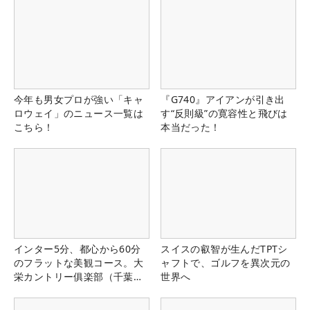
今年も男女プロが強い「キャ
『G740』アイアンが引き出
ロウェイ」のニュース一覧は
す“反則級”の寛容性と飛びは
こちら！
本当だった！
インター5分、都心から60分
スイスの叡智が生んだTPTシ
のフラットな美観コース。大
ャフトで、ゴルフを異次元の
栄カントリー俱楽部（千葉
世界へ
県）