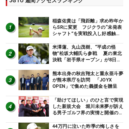
JGTO 週間アクセスランキング
稲森佑貴は「飛距離」求め昨年か
1
らSRに変更 フジクラの“未発表
シャフト”を実戦投入し好感触
「つかまえにいける」【男子ツア
ーのヒトネタ！】
米澤蓮、丸山茂樹、“平成の怪
2
物”松坂大輔氏ら参戦 夏の東北
決戦「岩手県オープン」が8日開
幕
熊本出身の秋吉翔太と重永亜斗夢
3
が熊本県庁を訪問 「JOYX
OPEN」で集めた義援金を贈呈
「助けてほしい」のひと言で実現
4
した新規大会 堀川未来夢が訴え
る男子ゴルフ界の実情と開催の舞
台裏
44万円に泣いた昨季の悔しさを