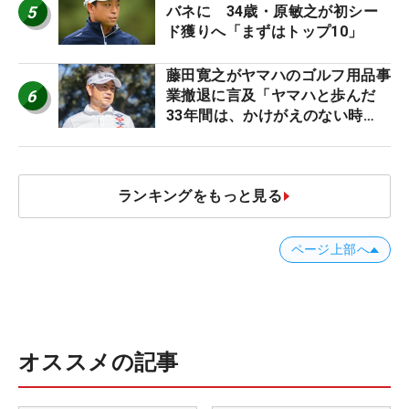
5
バネに 34歳・原敏之が初シー
ド獲りへ「まずはトップ10」
藤田寛之がヤマハのゴルフ用品事
6
業撤退に言及「ヤマハと歩んだ
33年間は、かけがえのない時
間」
ランキングをもっと見る
ページ上部へ
オススメの記事