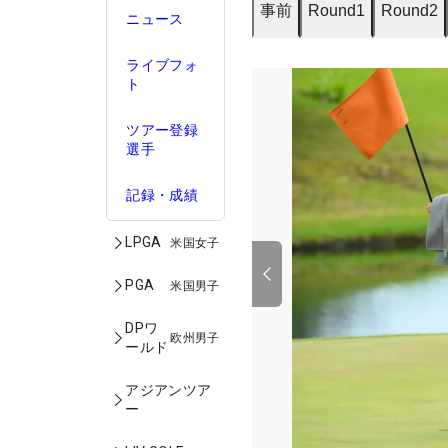
事前
Round1
Round2
ニュース
ライブフォ
ト
ツアー登録
選手
記録・成績
LPGA
米国女子
PGA
米国男子
DPワ
欧州男子
ールド
アジアンツア
ー