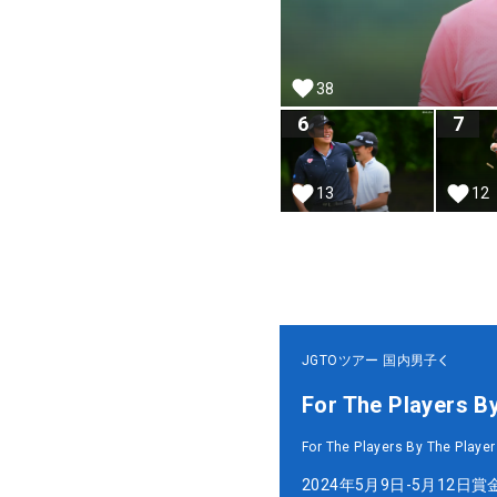
38
6
7
13
12
JGTOツアー
国内男子
For The Players B
For The Players By The Player
2024年5月9日-5月12日
賞