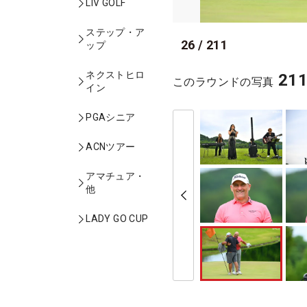
LIV GOLF
ステップ・ア
26
/
211
ップ
ネクストヒロ
21
このラウンドの写真
イン
PGAシニア
ACNツアー
アマチュア・
他
LADY GO CUP