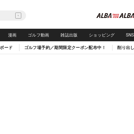
漫画
ゴルフ動画
雑誌出版
ショッピング
SN
ボード
ゴルフ場予約／期間限定クーポン配布中！
削り出