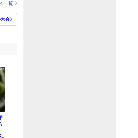
ス一覧
の大会
平
ら
8