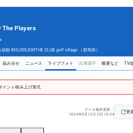
y The Players
s
金総額
¥50,000,000
THE CLUB golf village （群馬県）
組み合せ
ニュース
ライブフォト
出場選手
概要など
TV
ポイント積み上げ形式
データ最終更新：
更
2024年5月12日 (日) 15:04