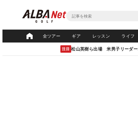
全ツアー
ギア
レッスン
ライフ
松山英樹ら出場 米男子リーダー
注目