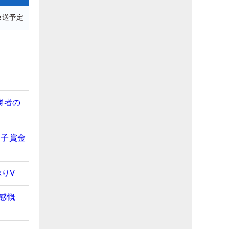
放送予定
勝者の
男子賞金
りV
感慨