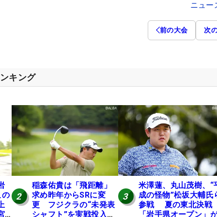
ニュー
前の大会
次
ランキング
岩
稲森佑貴は「飛距離」
米澤蓮、丸山茂樹、“
この
求め昨年からSRに変
成の怪物”松坂大輔氏
2
3
上
更 フジクラの“未発表
参戦 夏の東北決戦
宮
シャフト”を実戦投入し
「岩手県オープン」が