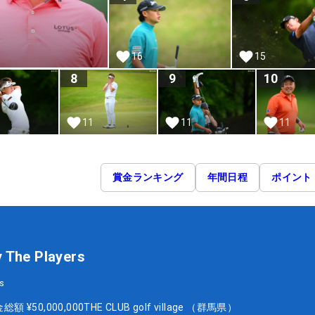
16
15
8
9
10
11
11
11
賞金ランキング
年間日程
ポイント
y The Players
s
金総額
¥50,000,000
THE CLUB golf village （群馬県）