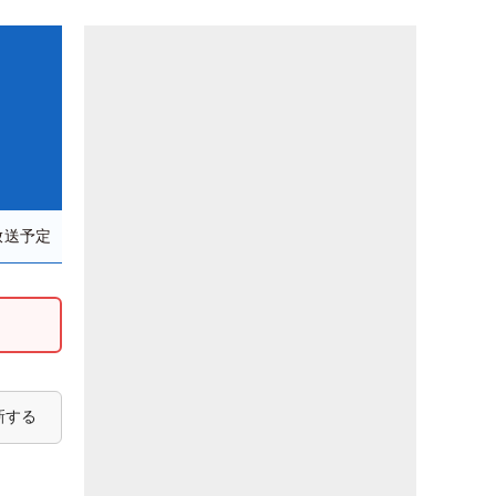
放送予定
新する