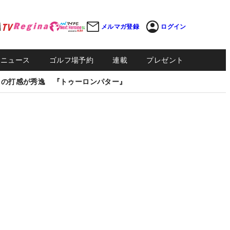
メルマガ登録
ログイン
Sニュース
ゴルフ場予約
連載
プレゼント
しの打感が秀逸 『トゥーロンパター』