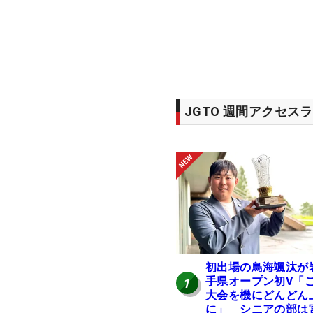
JGTO 週間アクセス
初出場の鳥海颯汰が
手県オープン初V「
1
大会を機にどんどん
に」 シニアの部は