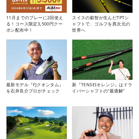
11月までのプレーに2回使え
スイスの叡智が生んだTPTシ
る！コース限定3,500円クー
ャフトで、ゴルフを異次元の
ポン配布中！
世界へ
最新モデル『FJクオンタム』
新『TENSEIオレンジ』はドラ
を石井良介プロがチェック
イバーシャフトの“最適解”