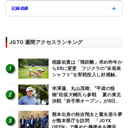
→
記録成績
JGTO 週間アクセスランキング
稲森佑貴は「飛距離」求め昨年か
1
らSRに変更 フジクラの“未発表
シャフト”を実戦投入し好感触
「つかまえにいける」【男子ツア
ーのヒトネタ！】
米澤蓮、丸山茂樹、“平成の怪
2
物”松坂大輔氏ら参戦 夏の東北
決戦「岩手県オープン」が8日開
幕
熊本出身の秋吉翔太と重永亜斗夢
3
が熊本県庁を訪問 「JOYX
OPEN」で集めた義援金を贈呈