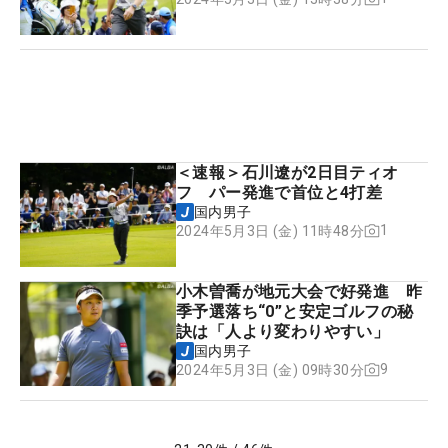
＜速報＞石川遼が2日目ティオ
フ パー発進で首位と4打差
国内男子
1
2024年5月3日 (金) 11時48分
小木曽喬が地元大会で好発進 昨
季予選落ち“0”と安定ゴルフの秘
訣は「人より変わりやすい」
国内男子
9
2024年5月3日 (金) 09時30分