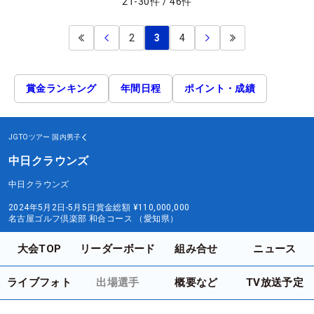
21
-
30
件
/
46
件
2
3
4
賞金ランキング
年間日程
ポイント・成績
JGTOツアー
国内男子
中日クラウンズ
中日クラウンズ
2024年5月2日-5月5日
賞金総額
¥110,000,000
名古屋ゴルフ倶楽部 和合コース （愛知県）
大会TOP
リーダーボード
組み合せ
ニュース
ライブフォト
出場選手
概要など
TV放送予定