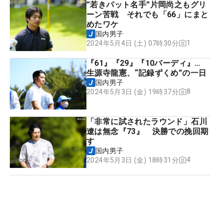
”若きパット名手”片岡尚之もグリ
ーン苦戦 それでも「66」にまと
めたワケ
国内男子
1
2024年5月4日 (土) 07時30分
『61』『29』『10バーディ』…
生源寺龍憲、“記録ずくめ”の一日
国内男子
8
2024年5月3日 (金) 19時37分
「非常に試されたラウンド」石川
遼は無念『73』 決勝での挽回期
す
国内男子
4
2024年5月3日 (金) 18時31分