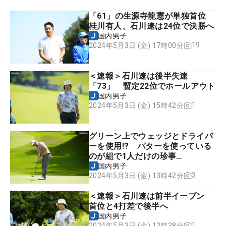
「61」の生源寺龍憲が単独首位
桂川有人、石川遼は24位で決勝へ
国内男子
19
2024年5月3日 (金) 17時00分
＜速報＞石川遼は後半失速
「73」 暫定22位でホールアウト
国内男子
1
2024年5月3日 (金) 15時42分
グリーン上でウェッジとドライバ
ーを使用!? パターを使っている
のが組で1人だけの珍事…
国内男子
3
2024年5月3日 (金) 13時42分
＜速報＞石川遼は前半イーブン
首位と4打差で後半へ
国内男子
1
2024年5月3日 (金) 13時38分