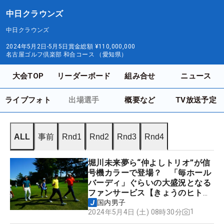
中日クラウンズ
中日クラウンズ
2024年5月2日-5月5日
賞金総額
¥110,000,000
名古屋ゴルフ倶楽部 和合コース （愛知県）
大会TOP
リーダーボード
組み合せ
ニュース
ライブフォト
出場選手
概要など
TV放送予定
ALL
事前
Rnd1
Rnd2
Rnd3
Rnd4
堀川未来夢ら“仲よしトリオ”が信
号機カラーで登場？ 「毎ホール
バーディ」ぐらいの大盛況となる
ファンサービス【きょうのヒトネ
タ！】
国内男子
1
2024年5月4日 (土) 08時30分