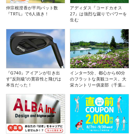
仲宗根澄香が平均パット数
アディダス『コードカオス
『TRTL』で6人抜き！
27』は強烈な蹴りでパワーを
生む
『G740』アイアンが引き出
インター5分、都心から60分
す“反則級”の寛容性と飛びは
のフラットな美観コース。大
本当だった！
栄カントリー俱楽部（千葉
県）