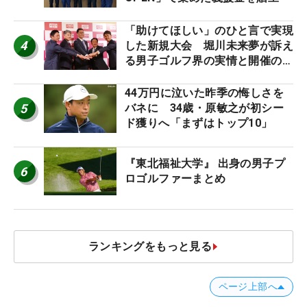
「助けてほしい」のひと言で実現
4
した新規大会 堀川未来夢が訴え
る男子ゴルフ界の実情と開催の舞
台裏
44万円に泣いた昨季の悔しさを
5
バネに 34歳・原敏之が初シー
ド獲りへ「まずはトップ10」
『東北福祉大学』 出身の男子プ
6
ロゴルファーまとめ
ランキングをもっと見る
ページ上部へ