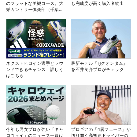
のフラットな美観コース。大
も完成度が高く購入者続出！
栄カントリー俱楽部（千葉
県）
ネクストヒロイン選手とラウ
最新モデル『FJクオンタム』
ンドできるチャンス！詳しく
を石井良介プロがチェック
はこちら！
今年も男女プロが強い「キャ
プロギアの「4層フェース」が
ロウェイ」のニュース一覧は
切り開く高初速ドライバーの