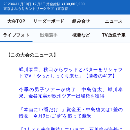
2023年11月30日-12月3日
賞金総額
¥130,000,000
東京よみうりカントリークラブ（東京都）
大会TOP
リーダーボード
組み合せ
ニュース
ライブフォト
出場選手
概要など
TV放送予定
【この大会のニュース】
蝉川泰果、秋口からウッドとパターをリシャフ
トでV「やっとしっくり来た」【勝者のギア】
今季の男子ツアーが終了 中島啓太、蝉川泰
果、金谷拓実が欧州ツアー出場権を獲得
「本当に17番だけ…」賞金王・中島啓太は1差の
惜敗 今月9日に“夢“を追って渡米
「2人とも来年期待しています」石川遼が海外に