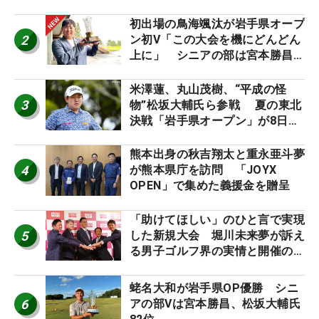
「つかまえにいける」【男子ツア
ーのヒトネタ！】
初出場の鳥海颯汰が岩手県オープ
2
ン初V「この大会を機にどんどん
上に」 シニアの部は宮本勝昌が
連覇
米澤蓮、丸山茂樹、“平成の怪
3
物”松坂大輔氏ら参戦 夏の東北
決戦「岩手県オープン」が8日開
幕
熊本出身の秋吉翔太と重永亜斗夢
4
が熊本県庁を訪問 「JOYX
OPEN」で集めた義援金を贈呈
「助けてほしい」のひと言で実現
5
した新規大会 堀川未来夢が訴え
る男子ゴルフ界の実情と開催の舞
台裏
蛯名大和が岩手県OP優勝 シニ
6
アの部Vは宮本勝昌、松坂大輔氏