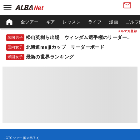
全ツアー
ギア
レッスン
ライフ
漫画
ゴルフ
メルマガ登録
松山英樹ら出場 ウィンダム選手権のリーダーボード
米国男子
北海道meijiカップ リーダーボード
国内女子
最新の世界ランキング
米国女子
JGTOツアー
国内男子