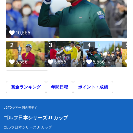
10,555
2
3
4
5
5,556
5,556
5,556
賞金ランキング
年間日程
ポイント・成績
JGTOツアー
国内男子
ゴルフ日本シリーズJTカップ
ゴルフ日本シリーズJTカップ