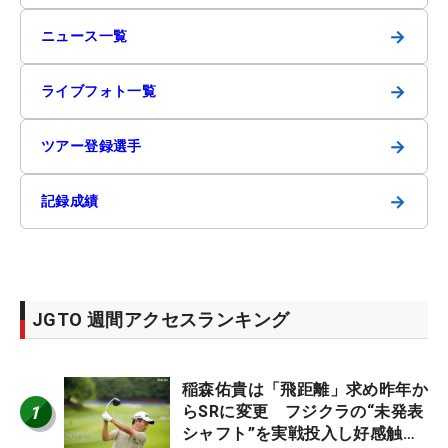
→
ニュース一覧
→
ライブフォト一覧
→
ツアー登録選手
→
記録成績
JGTO 週間アクセスランキング
稲森佑貴は「飛距離」求め昨年か
1
らSRに変更 フジクラの“未発表
シャフト”を実戦投入し好感触