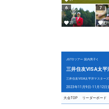
6
7
27
27
JGTOツアー
国内男子
三井住友VISA太
三井住友VISA太平洋マスター
2023年11月9日-11月12日
大会TOP
リーダーボード