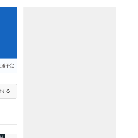
放送予定
新する