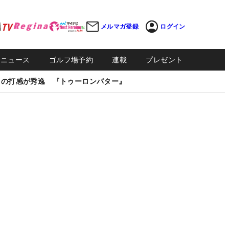
メルマガ登録
ログイン
Sニュース
ゴルフ場予約
連載
プレゼント
しの打感が秀逸 『トゥーロンパター』