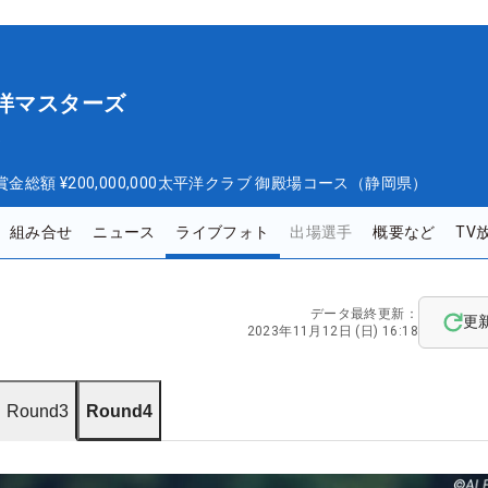
平洋マスターズ
ズ
賞金総額
¥200,000,000
太平洋クラブ 御殿場コース（静岡県）
組み合せ
ニュース
ライブフォト
出場選手
概要など
TV
データ最終更新：
更
2023年11月12日 (日) 16:18
Round3
Round4