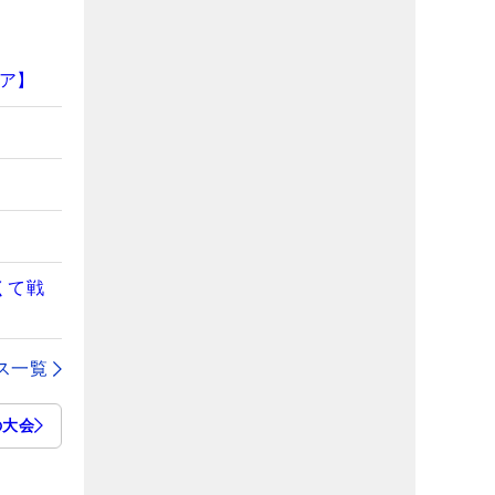
ア】
くて戦
ス一覧
の大会