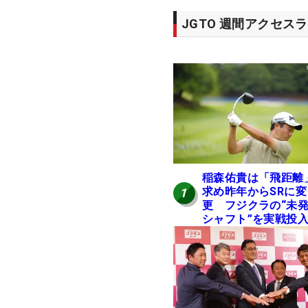
JGTO 週間アクセス
稲森佑貴は「飛距離
求め昨年からSRに変
1
更 フジクラの“未
シャフト”を実戦投
好感触「つかまえに
ける」【男子ツアー
ヒトネタ！】