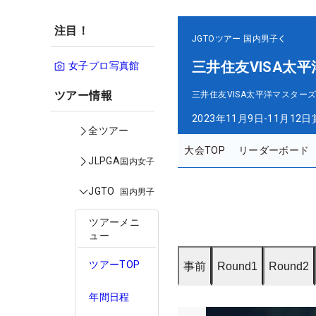
注目！
JGTOツアー
国内男子
三井住友VISA太
女子プロ写真館
ツアー情報
三井住友VISA太平洋マスター
2023年11月9日-11月12日
全ツアー
大会TOP
リーダーボード
JLPGA
国内女子
JGTO
国内男子
ツアーメニ
ュー
ツアーTOP
事前
Round1
Round2
年間日程