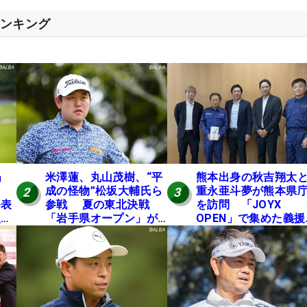
ランキング
」
米澤蓮、丸山茂樹、“平
熊本出身の秋吉翔太
成の怪物”松坂大輔氏ら
重永亜斗夢が熊本県
2
3
発表
参戦 夏の東北決戦
を訪問 「JOYX
入し
「岩手県オープン」が8
OPEN」で集めた義援
い
日開幕
を贈呈
の