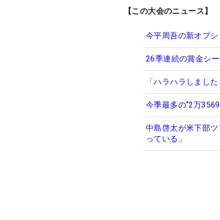
【この大会のニュース】
今平周吾の新オプシ
26季連続の賞金シー
「ハラハラしました
今季最多の“2万35
中島啓太が米下部ツ
っている」