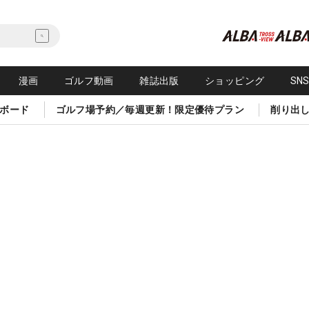
漫画
ゴルフ動画
雑誌出版
ショッピング
SN
ボード
ゴルフ場予約／毎週更新！限定優待プラン
削り出