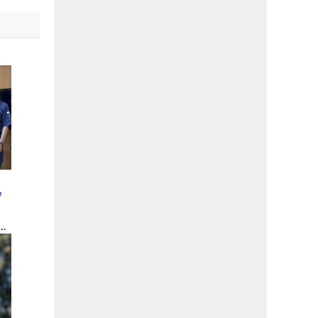
と
庁
金