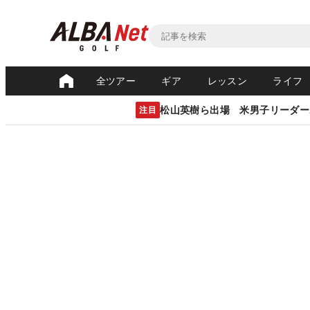
全ツアー
ギア
レッスン
ライフ
松山英樹ら出場 米男子リーダー
注目