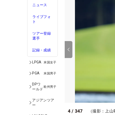
ニュース
ライブフォ
ト
ツアー登録
選手
記録・成績
LPGA
米国女子
PGA
米国男子
DPワ
欧州男子
ールド
アジアンツア
ー
4
/
347
（撮影：上山