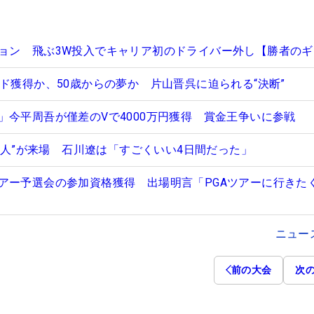
ョン 飛ぶ3W投入でキャリア初のドライバー外し【勝者のギ
ド獲得か、50歳からの夢か 片山晋呉に迫られる“決断”
」今平周吾が僅差のVで4000万円獲得 賞金王争いに参戦
69人”が来場 石川遼は「すごくいい4日間だった」
アー予選会の参加資格獲得 出場明言「PGAツアーに行きた
ニュー
前の大会
次