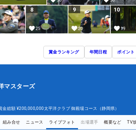
8
9
10
25
20
19
賞金ランキング
年間日程
ポイント
平洋マスターズ
ズ
賞金総額
¥200,000,000
太平洋クラブ 御殿場コース（静岡県）
組み合せ
ニュース
ライブフォト
出場選手
概要など
TV