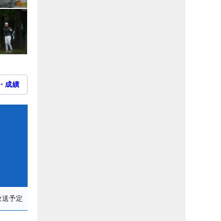
・成績
放送予定