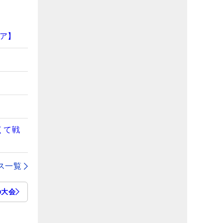
ア】
くて戦
ス一覧
の大会