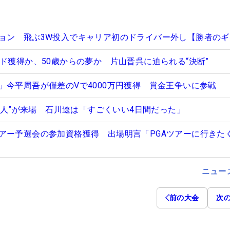
ョン 飛ぶ3W投入でキャリア初のドライバー外し【勝者のギ
ド獲得か、50歳からの夢か 片山晋呉に迫られる“決断”
」今平周吾が僅差のVで4000万円獲得 賞金王争いに参戦
69人”が来場 石川遼は「すごくいい4日間だった」
アー予選会の参加資格獲得 出場明言「PGAツアーに行きた
ニュー
前の大会
次