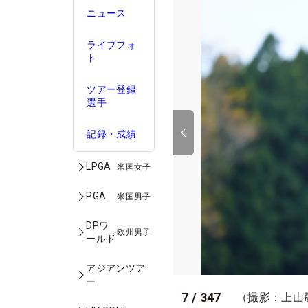
ニュース
ライブフォ
ト
ツアー登録
選手
記録・成績
LPGA
米国女子
PGA
米国男子
DPワ
欧州男子
ールド
アジアンツア
ー
7
/
347
（撮影：上山