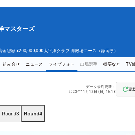
平洋マスターズ
ズ
賞金総額
¥200,000,000
太平洋クラブ 御殿場コース（静岡県）
組み合せ
ニュース
ライブフォト
出場選手
概要など
TV
データ最終更新：
更
2023年11月12日 (日) 16:18
Round3
Round4