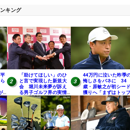
ランキング
“平
「助けてほしい」のひ
44万円に泣いた昨季
氏ら
と言で実現した新規大
悔しさをバネに 34
2
3
会 堀川未来夢が訴え
歳・原敏之が初シー
が8
る男子ゴルフ界の実情
獲りへ「まずはトッ
と開催の舞台裏
10」