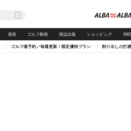
漫画
ゴルフ動画
雑誌出版
ショッピング
SN
ゴルフ場予約／毎週更新！限定優待プラン
削り出しの打