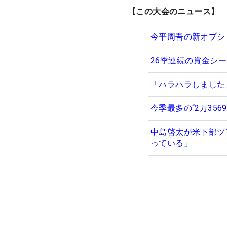
【この大会のニュース】
今平周吾の新オプシ
26季連続の賞金シー
「ハラハラしました
今季最多の“2万35
中島啓太が米下部ツ
っている」