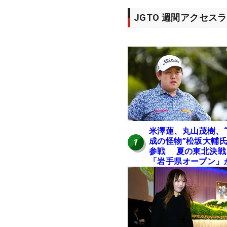
JGTO 週間アクセス
米澤蓮、丸山茂樹、
成の怪物”松坂大輔
1
参戦 夏の東北決戦
「岩手県オープン」
日開幕