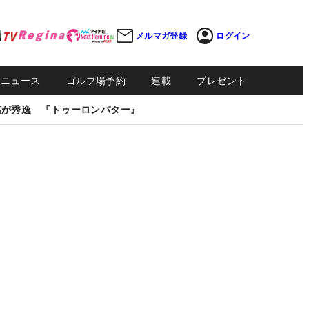
メルマガ登録
ログイン
Sニュース
ゴルフ場予約
連載
プレゼント
感が秀逸 『トゥーロンパター』