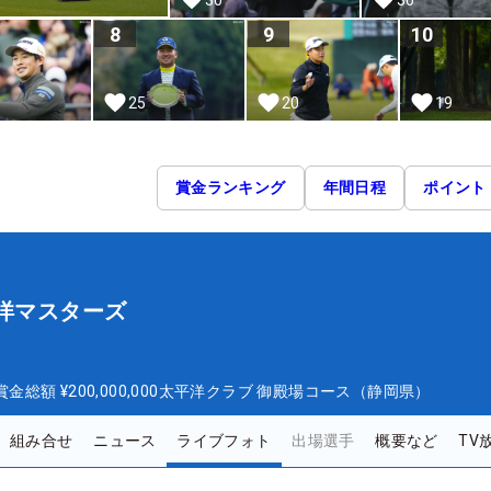
8
9
10
25
20
19
賞金ランキング
年間日程
ポイント
平洋マスターズ
ズ
賞金総額
¥200,000,000
太平洋クラブ 御殿場コース（静岡県）
組み合せ
ニュース
ライブフォト
出場選手
概要など
TV