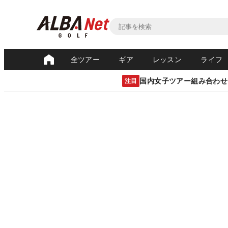
全ツアー
ギア
レッスン
ライフ
国内女子ツアー組み合わせ
注目