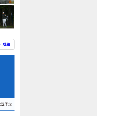
・成績
放送予定