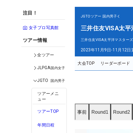
注目！
JGTOツアー
国内男子
三井住友VISA太
女子プロ写真館
ツアー情報
三井住友VISA太平洋マスター
2023年11月9日-11月12日
全ツアー
大会TOP
リーダーボード
JLPGA
国内女子
JGTO
国内男子
ツアーメニ
ュー
ツアーTOP
事前
Round1
Round2
年間日程