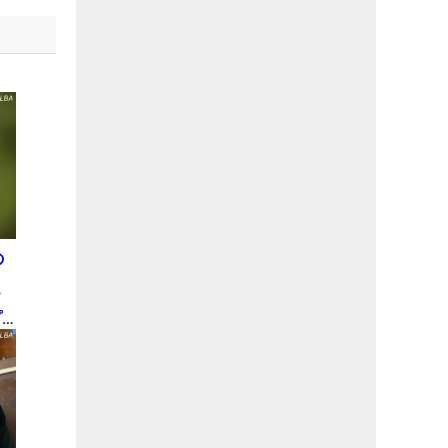
の
ド
プ