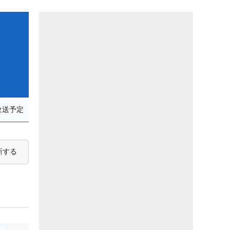
放送予定
新する