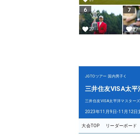
6
7
27
27
JGTOツアー
国内男子
三井住友VISA太
三井住友VISA太平洋マスター
2023年11月9日-11月12日
大会TOP
リーダーボード