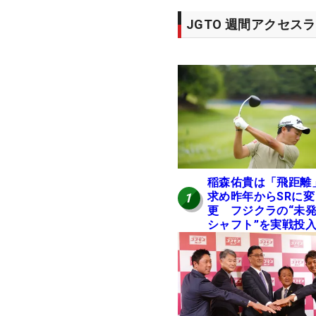
JGTO 週間アクセス
稲森佑貴は「飛距離
求め昨年からSRに変
1
更 フジクラの“未
シャフト”を実戦投
好感触「つかまえに
ける」【男子ツアー
ヒトネタ！】