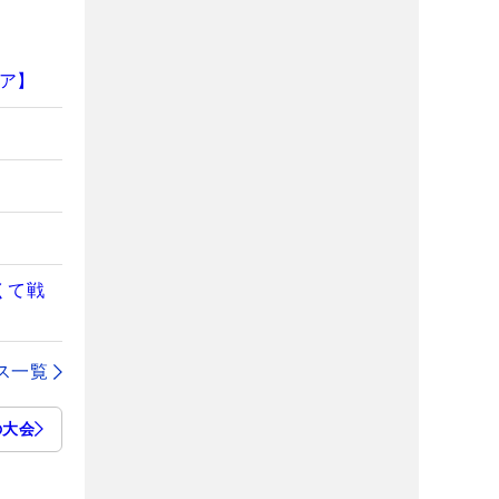
ア】
くて戦
ス一覧
の大会