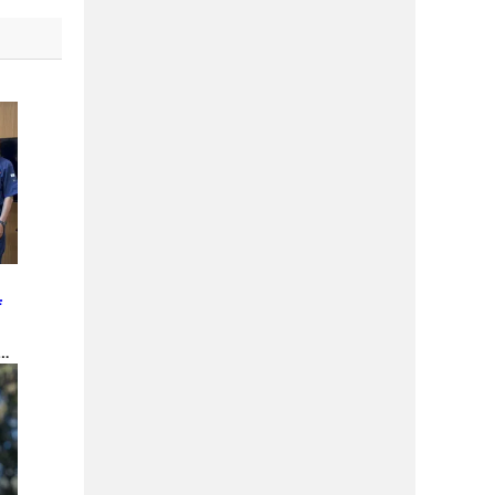
と
庁
金