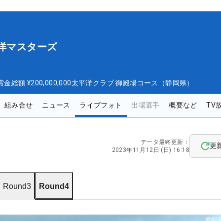
平洋マスターズ
ズ
賞金総額
¥200,000,000
太平洋クラブ 御殿場コース（静岡県）
組み合せ
ニュース
ライブフォト
出場選手
概要など
TV
データ最終更新：
更
2023年11月12日 (日) 16:18
Round3
Round4