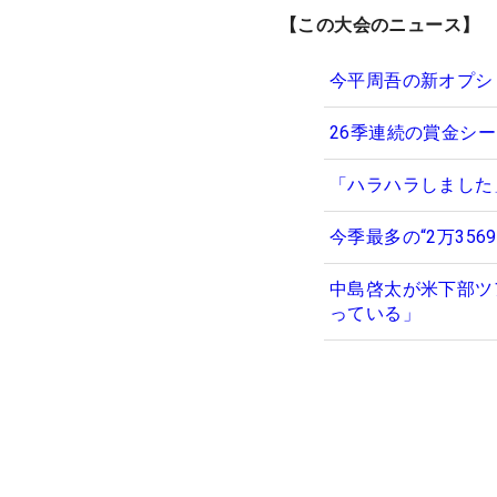
【この大会のニュース】
今平周吾の新オプシ
26季連続の賞金シー
「ハラハラしました
今季最多の“2万35
中島啓太が米下部ツ
っている」