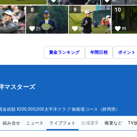
8
9
10
25
20
19
賞金ランキング
年間日程
ポイント
平洋マスターズ
ズ
賞金総額
¥200,000,000
太平洋クラブ 御殿場コース（静岡県）
組み合せ
ニュース
ライブフォト
出場選手
概要など
TV