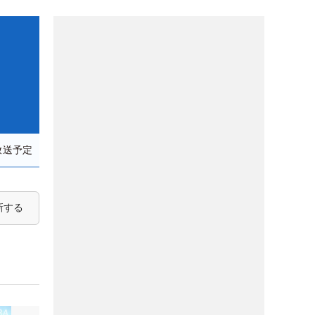
放送予定
新する