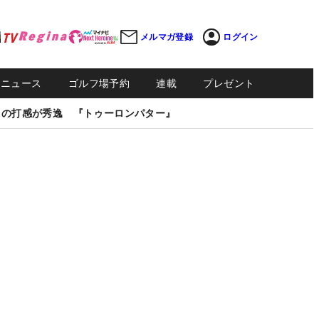
メルマガ登録
ログイン
Sニュース
ゴルフ場予約
連載
プレゼント
しの打感が秀逸 『トゥーロンパター』