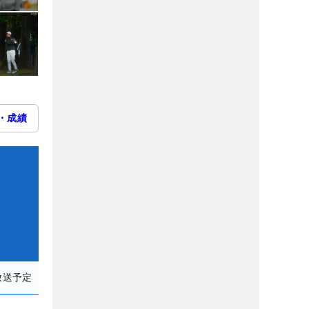
・成績
放送予定