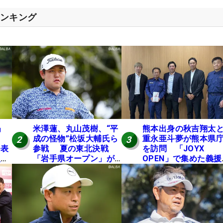
ランキング
」
米澤蓮、丸山茂樹、“平
熊本出身の秋吉翔太
成の怪物”松坂大輔氏ら
重永亜斗夢が熊本県
2
3
発表
参戦 夏の東北決戦
を訪問 「JOYX
入し
「岩手県オープン」が8
OPEN」で集めた義援
い
日開幕
を贈呈
の