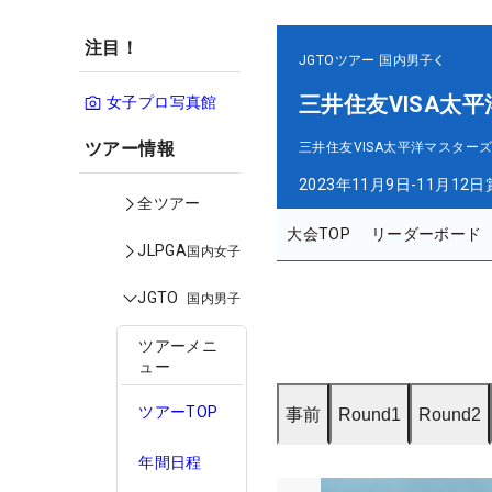
注目！
JGTOツアー
国内男子
三井住友VISA太
女子プロ写真館
ツアー情報
三井住友VISA太平洋マスター
2023年11月9日-11月12日
全ツアー
大会TOP
リーダーボード
JLPGA
国内女子
JGTO
国内男子
ツアーメニ
ュー
ツアーTOP
事前
Round1
Round2
年間日程