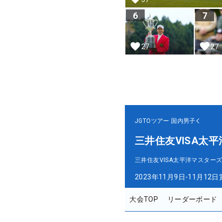
6
7
27
27
JGTOツアー
国内男子
三井住友VISA太
三井住友VISA太平洋マスター
2023年11月9日-11月12日
大会TOP
リーダーボード