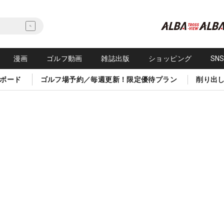
漫画
ゴルフ動画
雑誌出版
ショッピング
SN
ボード
ゴルフ場予約／毎週更新！限定優待プラン
削り出