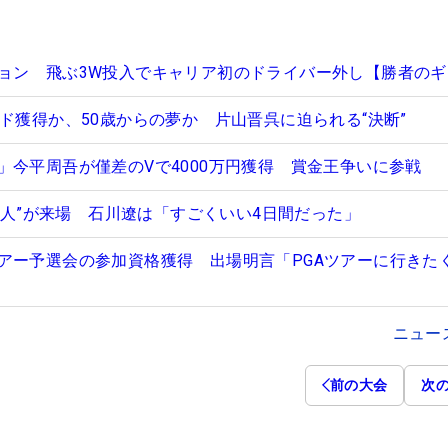
ョン 飛ぶ3W投入でキャリア初のドライバー外し【勝者のギ
ド獲得か、50歳からの夢か 片山晋呉に迫られる“決断”
」今平周吾が僅差のVで4000万円獲得 賞金王争いに参戦
69人”が来場 石川遼は「すごくいい4日間だった」
アー予選会の参加資格獲得 出場明言「PGAツアーに行きた
ニュー
前の大会
次