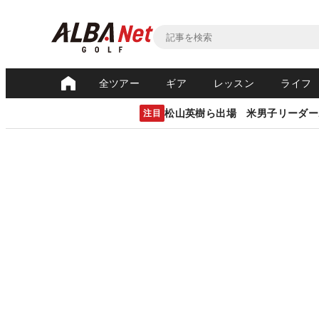
全ツアー
ギア
レッスン
ライフ
松山英樹ら出場 米男子リーダー
注目