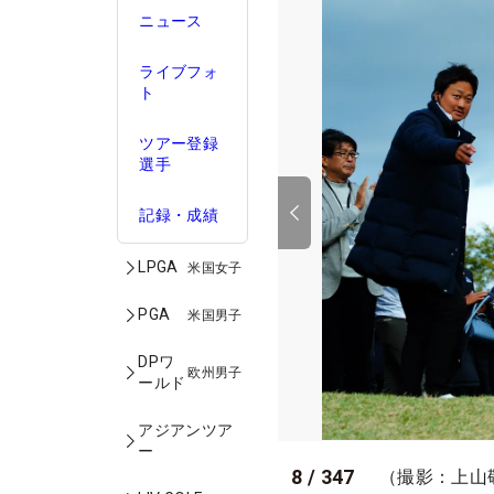
ニュース
ライブフォ
ト
ツアー登録
選手
記録・成績
LPGA
米国女子
PGA
米国男子
DPワ
欧州男子
ールド
アジアンツア
ー
8
/
347
（撮影：上山