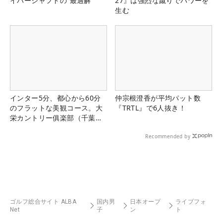
イバーシャフトの“最適解”
27』は強烈な蹴りでパワーを
生む
インター5分、都心から60分
仲宗根澄香が平均パット数
のフラットな美観コース。大
『TRTL』で6人抜き！
栄カントリー俱楽部（千葉
県）
Recommended by
ゴルフ総合サイト ALBA
国内男
日本オープ
ライブフォ
Net
子
ン
ト