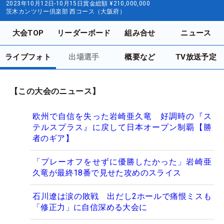
2023年10月12日-10月15日
賞金総額
¥210,000,000
茨木カンツリー倶楽部 西コース（大阪府）
大会TOP
リーダーボード
組み合せ
ニュース
ライブフォト
出場選手
概要など
TV放送予定
【この大会のニュース】
欧州で自信を失った岩崎亜久竜 好調時の『ス
テルスプラス』に戻して日本オープン制覇【勝
者のギア】
「プレーオフをせずに優勝したかった」岩崎亜
久竜が最終18番で見せた攻めのスライス
石川遼は涙の敗戦 出だし2ホールで痛恨ミスも
「修正力」に自信深める大会に