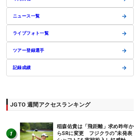
→
ニュース一覧
→
ライブフォト一覧
→
ツアー登録選手
→
記録成績
JGTO 週間アクセスランキング
稲森佑貴は「飛距離」求め昨年か
1
らSRに変更 フジクラの“未発表