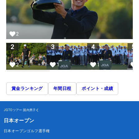
2
2
3
4
5
2
1
1
賞金ランキング
年間日程
ポイント・成績
JGTOツアー
国内男子
日本オープン
日本オープンゴルフ選手権