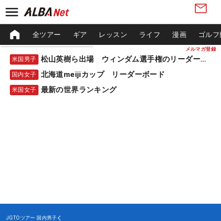
全ツアー
ギア
レッスン
ライフ
漫画
ゴルフ
メルマガ登録
松山英樹ら出場 ウィンダム選手権のリーダーボード
米国男子
北海道meijiカップ リーダーボード
国内女子
最新の世界ランキング
米国女子
JGTOツアー
国内男子