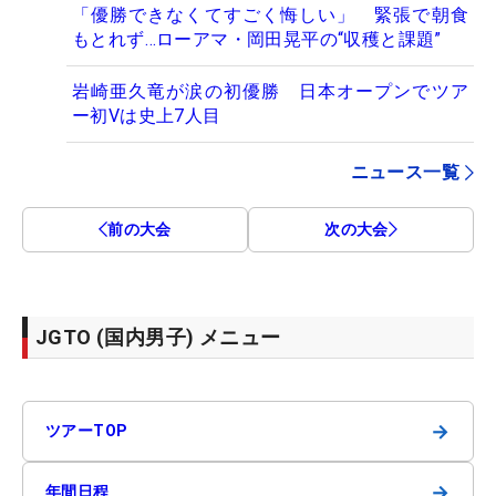
「優勝できなくてすごく悔しい」 緊張で朝食
もとれず…ローアマ・岡田晃平の“収穫と課題”
岩崎亜久竜が涙の初優勝 日本オープンでツア
ー初Vは史上7人目
ニュース一覧
前の大会
次の大会
JGTO (国内男子) メニュー
→
ツアーTOP
→
年間日程