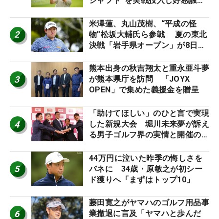
シャフト”を実戦投入し好感触
「つかまえにいける」【男子ツア
ーのヒトネタ！】
米澤蓮、丸山茂樹、“平成の怪
2
物”松坂大輔氏ら参戦 夏の東北
決戦「岩手県オープン」が8日開
幕
熊本出身の秋吉翔太と重永亜斗夢
3
が熊本県庁を訪問 「JOYX
OPEN」で集めた義援金を贈呈
「助けてほしい」のひと言で実現
4
した新規大会 堀川未来夢が訴え
る男子ゴルフ界の実情と開催の舞
台裏
44万円に泣いた昨季の悔しさを
5
バネに 34歳・原敏之が初シー
ド獲りへ「まずはトップ10」
藤田寛之がヤマハのゴルフ用品事
6
業撤退に言及「ヤマハと歩んだ