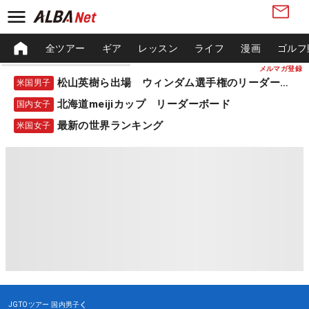
全ツアー
ギア
レッスン
ライフ
漫画
ゴルフ
メルマガ登録
松山英樹ら出場 ウィンダム選手権のリーダーボード
米国男子
北海道meijiカップ リーダーボード
国内女子
最新の世界ランキング
米国女子
JGTOツアー
国内男子