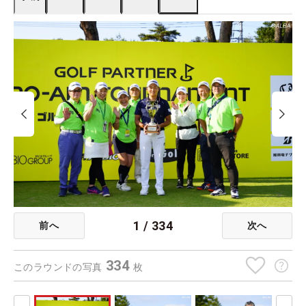
1
/
334
前へ
次へ
334
このラウンドの写真
枚