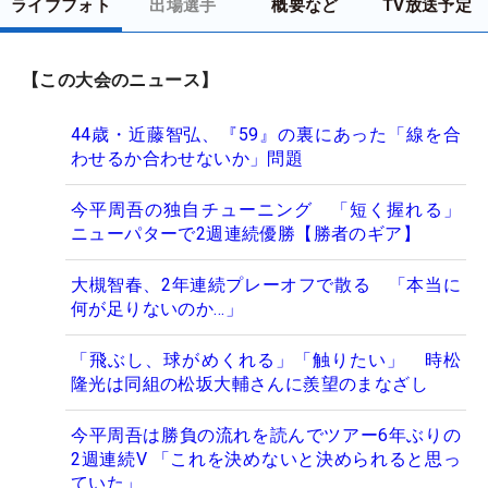
ライブフォト
出場選手
概要など
TV放送予定
【この大会のニュース】
44歳・近藤智弘、『59』の裏にあった「線を合
わせるか合わせないか」問題
今平周吾の独自チューニング 「短く握れる」
ニューパターで2週連続優勝【勝者のギア】
大槻智春、2年連続プレーオフで散る 「本当に
何が足りないのか…」
「飛ぶし、球がめくれる」「触りたい」 時松
隆光は同組の松坂大輔さんに羨望のまなざし
今平周吾は勝負の流れを読んでツアー6年ぶりの
2週連続V 「これを決めないと決められると思っ
ていた」