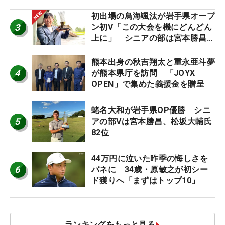
幕
初出場の鳥海颯汰が岩手県オープ
3
ン初V「この大会を機にどんどん
上に」 シニアの部は宮本勝昌が
連覇
熊本出身の秋吉翔太と重永亜斗夢
4
が熊本県庁を訪問 「JOYX
OPEN」で集めた義援金を贈呈
蛯名大和が岩手県OP優勝 シニ
5
アの部Vは宮本勝昌、松坂大輔氏
82位
44万円に泣いた昨季の悔しさを
6
バネに 34歳・原敏之が初シー
ド獲りへ「まずはトップ10」
ランキングをもっと見る