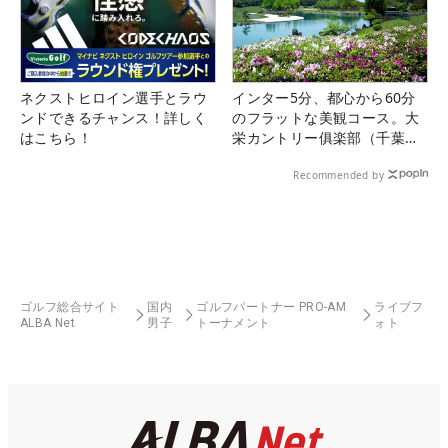
ネクストヒロイン選手とラウ
インター5分、都心から60分
ンドできるチャンス！詳しく
のフラットな美観コース。大
はこちら！
栄カントリー俱楽部（千葉
県）
Recommended by
ゴルフ総合サイト
国内
ゴルフパートナー PRO-AM
ライブフ
ALBA Net
男子
トーナメント
ォト