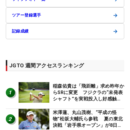
→
ツアー登録選手
→
記録成績
JGTO 週間アクセスランキング
稲森佑貴は「飛距離」求め昨年か
1
らSRに変更 フジクラの“未発表
シャフト”を実戦投入し好感触
「つかまえにいける」【男子ツア
ーのヒトネタ！】
米澤蓮、丸山茂樹、“平成の怪
2
物”松坂大輔氏ら参戦 夏の東北
決戦「岩手県オープン」が8日開