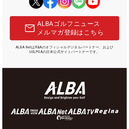
ALBAゴルフニュース
メルマガ登録はこちら
ALBA NetはR&Aのオフィシャルデジタルパートナー、および
USLPGAの日本公式サイトパートナーです。