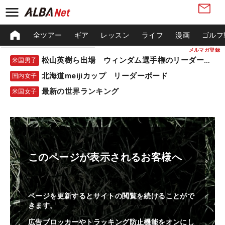
全ツアー
ギア
レッスン
ライフ
漫画
ゴルフ
メルマガ登録
松山英樹ら出場 ウィンダム選手権のリーダーボード
米国男子
北海道meijiカップ リーダーボード
国内女子
最新の世界ランキング
米国女子
このページが表示されるお客様へ
ページを更新するとサイトの閲覧を続けることがで
きます。
広告ブロッカーやトラッキング防止機能をオンにし