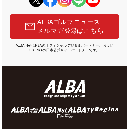
ALBAゴルフニュース
メルマガ登録はこちら
ALBA NetはR&Aのオフィシャルデジタルパートナー、および
USLPGAの日本公式サイトパートナーです。