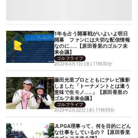
1年を占う開幕戦がいよいよ明日
開幕 ファンには大切な配信情報
なのに……【原田香里のゴルフ未
来会議】
ゴルフライフ
2023年3月1日 (水) 11時30分
藤田光里プロとともにテレビ撮影
しました「トーナメントとは違う
意味で生モノ……」【原田香里の
ゴルフ未来会議】
ゴルフライフ
2023年2月22日 (水) 11時30分
JLPGA理事って、何を目的にどん
な仕事をしているの？【原田香里