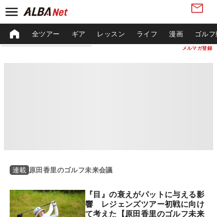
全ツアー
ギア
レッスン
ライフ
漫画
ゴルフ
メルマガ登録
原田香里のゴルフ未来会議
連載
『目』の衰えがパットに与える影
響 レジェンズツアー初戦に向け
て考えた【原田香里のゴルフ未来