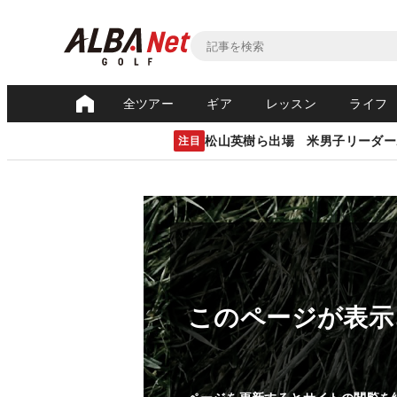
全ツアー
ギア
レッスン
ライフ
松山英樹ら出場 米男子リーダー
注目
このページが表示