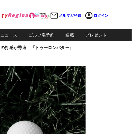
メルマガ登録
ログイン
Sニュース
ゴルフ場予約
連載
プレゼント
しの打感が秀逸 『トゥーロンパター』