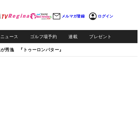
メルマガ登録
ログイン
Sニュース
ゴルフ場予約
連載
プレゼント
感が秀逸 『トゥーロンパター』