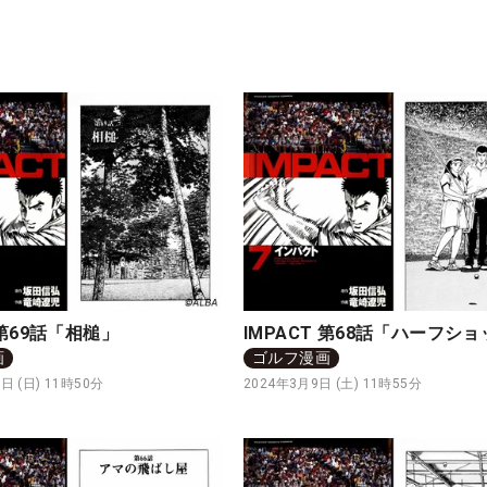
 第69話「相槌」
IMPACT 第68話「ハーフシ
画
ゴルフ漫画
日 (日) 11時50分
2024年3月9日 (土) 11時55分