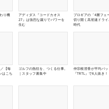
だわり機
アディダス『コードカオス
プロギアの「4層フェ
27』は強烈な蹴りでパワーを
切り開く高初速ドライ
生む
時代
約／【毎
ゴルフの熱狂を、つくる仕事。
仲宗根澄香が平均パッ
ンはこち
｜スタッフ募集中
『TRTL』で6人抜き！