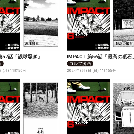
T 第57話「誤球騒ぎ」
IMPACT 第56話「最高の砥石
画
ゴルフ漫画
 (月) 11時50分
2024年3月3日 (日) 11時55分