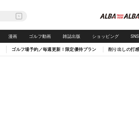
漫画
ゴルフ動画
雑誌出版
ショッピング
SN
ゴルフ場予約／毎週更新！限定優待プラン
削り出しの打