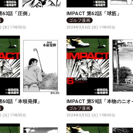
 第63話「圧倒」
IMPACT 第62話「球筋」
画
ゴルフ漫画
 (木) 11時50分
2024年3月6日 (水) 11時55分
T 第60話「本領発揮」
IMPACT 第59話「本物のニ
画
ゴルフ漫画
 (火) 11時55分
2024年3月5日 (火) 11時50分