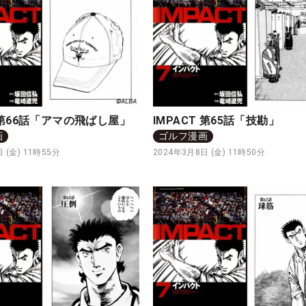
T 第66話「アマの飛ばし屋」
IMPACT 第65話「技勘」
画
ゴルフ漫画
 (金) 11時55分
2024年3月8日 (金) 11時50分