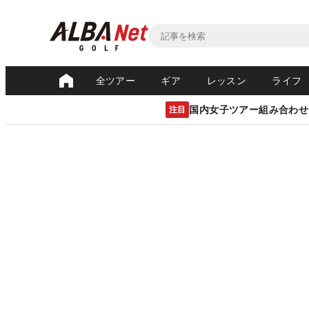
全ツアー
ギア
レッスン
ライフ
国内女子ツアー組み合わせ
注目