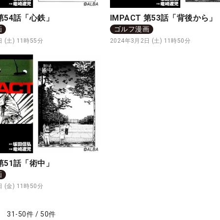
 第54話「心鉄」
IMPACT 第53話「背後から」
画
ゴルフ漫画
 (土) 11時55分
2024年3月2日 (土) 11時50分
 第51話「術中」
画
 (金) 11時50分
31
-
50
件
/
50
件