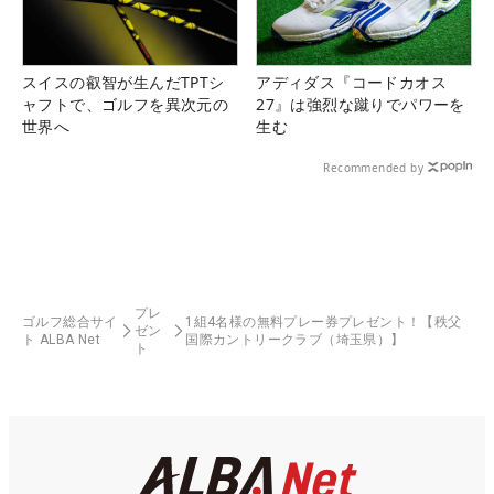
スイスの叡智が生んだTPTシ
アディダス『コードカオス
ャフトで、ゴルフを異次元の
27』は強烈な蹴りでパワーを
世界へ
生む
Recommended by
プレ
ゴルフ総合サイ
1組4名様の無料プレー券プレゼント！【秩父
ゼン
ト ALBA Net
国際カントリークラブ（埼玉県）】
ト