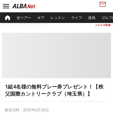
全ツアー
ギア
レッスン
ライフ
漫画
ゴルフ
メルマガ登録
1組4名様の無料プレー券プレゼント！【秩
父国際カントリークラブ（埼玉県）】
配信日時：
2025年6月26日