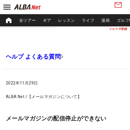
全ツアー
ギア
レッスン
ライフ
漫画
ゴルフ
メルマガ登録
ヘルプ よくある質問
2022年11月29日
ALBA Net /【メールマガジンについて】
メールマガジンの配信停止ができない