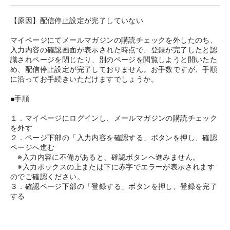
【原因】配信停止設定が完了していない
マイページにてメールマガジンの購読チェックを外したのち、
入力内容の確認画面が表示された時点で、登録が完了したと認
識されページを閉じたり、別のページを閲覧しようと開いたた
め、配信停止設定が完了しておりません。お手数ですが、手順
に沿ってお手続きいただけますでしょうか。
■手順
１．マイページにログインし、メールマガジンの購読チェック
を外す

２．ページ下部の「入力内容を確認する」ボタンを押し、確認
ページへ進む

　※入力内容に不備があると、確認ボタンへ進みません。

　※入力ボックスの上または下に赤字でエラーが表示されます
のでご確認ください。

３．確認ページ下部の「登録する」ボタンを押し、登録を完了
する