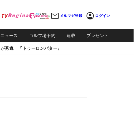
メルマガ登録
ログイン
Sニュース
ゴルフ場予約
連載
プレゼント
感が秀逸 『トゥーロンパター』