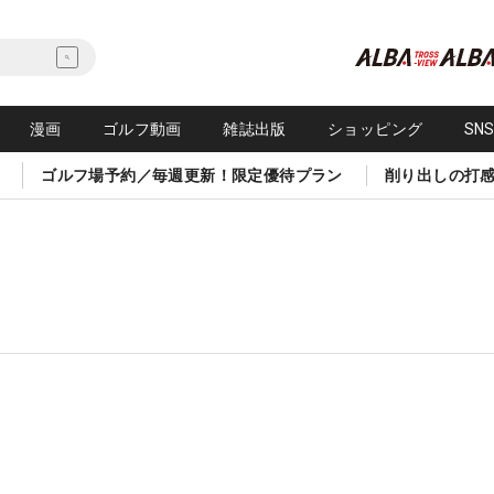
漫画
ゴルフ動画
雑誌出版
ショッピング
SN
ゴルフ場予約／毎週更新！限定優待プラン
削り出しの打