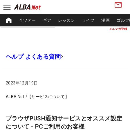
全ツアー
ギア
レッスン
ライフ
漫画
ゴルフ
メルマガ登録
ヘルプ よくある質問
2023年12月19日
ALBA Net /【サービスについて】
ブラウザPUSH通知サービスとオススメ設定
について - PCご利用のお客様