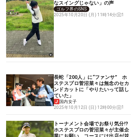
なスイングじゃない」の声
ゴルフ界のSNS
1
2025年10月20日 (月) 11時14分
長蛇「200人」に“ファンサ” ホ
ステスプロ菅沼菜々は無念のセカ
ンドカットに「やりたいって話し
ていた」
国内女子
1
2025年10月12日 (日) 12時00分
トーナメント会場でお祭り気分!?
ホステスプロの菅沼菜々が主催企
業にお願い、コースには出店が並