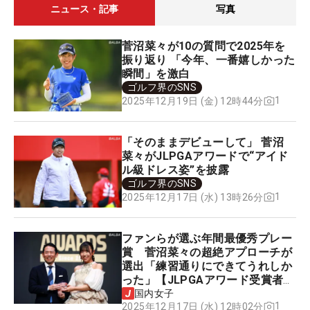
ニュース・記事
写真
菅沼菜々が10の質問で2025年を
振り返り 「今年、一番嬉しかった
瞬間」を激白
ゴルフ界のSNS
1
2025年12月19日 (金) 12時44分
「そのままデビューして」 菅沼
菜々がJLPGAアワードで“アイド
ル級ドレス姿”を披露
ゴルフ界のSNS
1
2025年12月17日 (水) 13時26分
ファンらが選ぶ年間最優秀プレー
賞 菅沼菜々の超絶アプローチが
選出「練習通りにできてうれしか
った」【JLPGAアワード受賞者の
声】
国内女子
1
2025年12月17日 (水) 12時02分