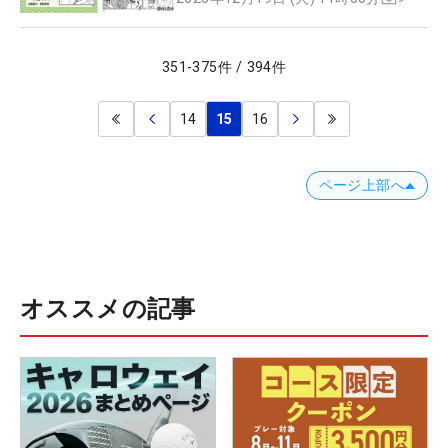
351
-
375
件
/
394
件
14
15
16
ページ上部へ
オススメの記事