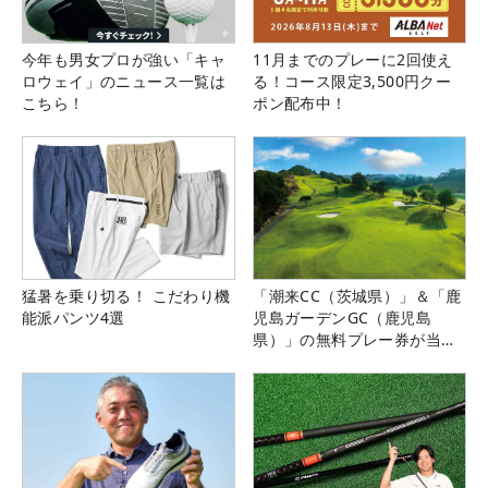
今年も男女プロが強い「キャ
11月までのプレーに2回使え
ロウェイ」のニュース一覧は
る！コース限定3,500円クー
こちら！
ポン配布中！
猛暑を乗り切る！ こだわり機
「潮来CC（茨城県）」＆「鹿
能派パンツ4選
児島ガーデンGC（鹿児島
県）」の無料プレー券が当た
る！！