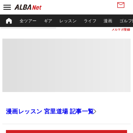
全ツアー
ギア
レッスン
ライフ
漫画
ゴルフ
メルマガ登録
漫画レッスン 宮里道場 記事一覧