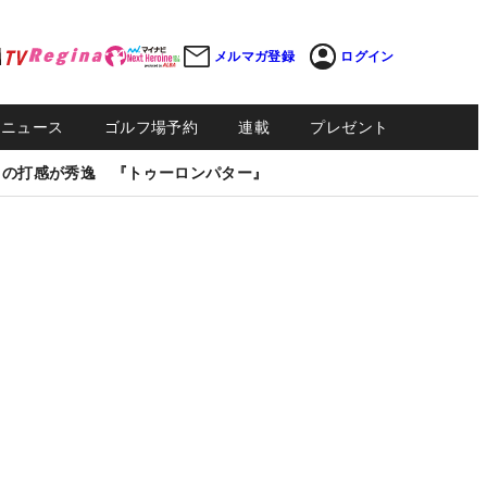
メルマガ登録
ログイン
Sニュース
ゴルフ場予約
連載
プレゼント
しの打感が秀逸 『トゥーロンパター』