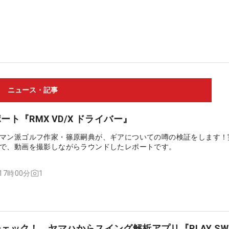
ニュース・記事
ト『RMX VD/X ドライバー』
マン派ゴルフ作家・篠原嗣典が、ギアについての噂の検証をします！
で、動画を撮影しながらラウンドしたレポートです。
1
 17時00分
ェック！ ヤマハからスイング解析アプリ『PLAY SW