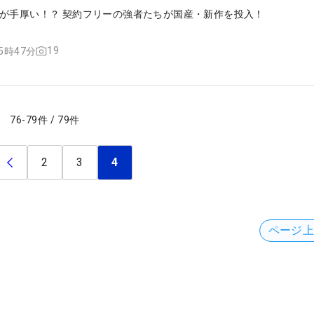
が手厚い！？ 契約フリーの強者たちが国産・新作を投入！
19
15時47分
76
-
79
件
/
79
件
2
3
4
ページ