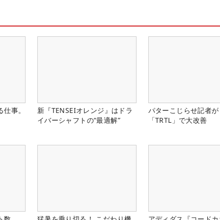
る仕事。
新『TENSEIオレンジ』はドラ
パターこじらせ記者が
イバーシャフトの“最適解”
「TRTL」で大改善
ト数
猛暑を乗り切る！ こだわり機
アディダス『コードカ