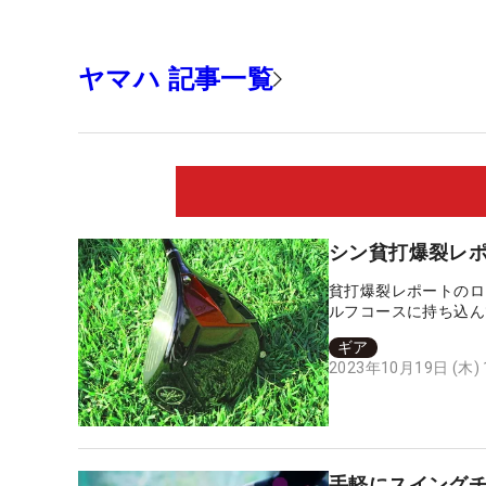
ヤマハ 記事一覧
シン貧打爆裂レポー
貧打爆裂レポートのロ
ルフコースに持ち込ん
ギア
2023年10月19日 (木)
手軽にスイングチ