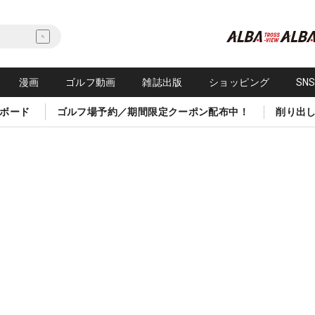
漫画
ゴルフ動画
雑誌出版
ショッピング
SN
ボード
ゴルフ場予約／期間限定クーポン配布中！
削り出