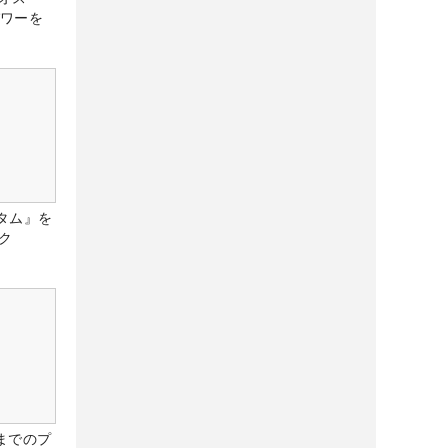
パワーを
タム』を
ク
までのプ