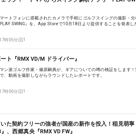
マートフォンに搭載されたカメラで手軽にゴルフスイングの撮影・分
AY SWING』を、App Storeで10月18日より提供することを発表し
1
 17時05分
ト『RMX VD/M ドライバー』
マン派ゴルフ作家・篠原嗣典が、ギアについての噂の検証をします！
で、動画を撮影しながらラウンドしたレポートです。
1
 17時00分
ていた契約フリーの強者が国産の新作を投入！稲見萌寧
243』、西郷真央『RMX VD FW』