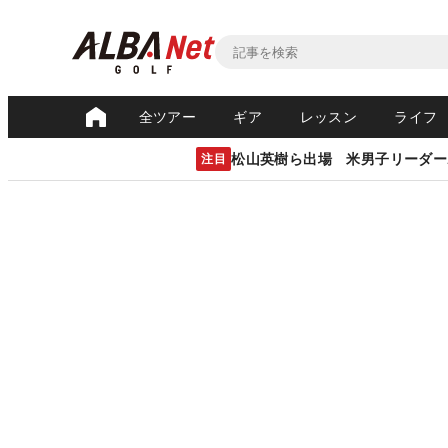
全ツアー
ギア
レッスン
ライフ
松山英樹ら出場 米男子リーダー
注目