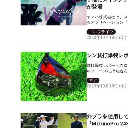
が登場
ヤマハ株式会社は、ス
るアプリケーション『PL
ゴルフライフ
2023年10月18日 (水)
シン貧打爆裂レポー
貧打爆裂レポートのロ
ルフコースに持ち込ん
ギア
2023年10月18日 (水)
外ブラを使用し
『MizunoPro 