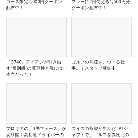
コース限定2,000円クーポン
プレーに2回使える1,500円分
配布中！
クーポン配布中！
『G740』アイアンが引き出
ゴルフの熱狂を、つくる仕
す“反則級”の寛容性と飛びは
事。｜スタッフ募集中
本当だった！
プロギアの「4層フェース」が
スイスの叡智が生んだTPTシ
切り開く高初速ドライバーの
ャフトで、ゴルフを異次元の