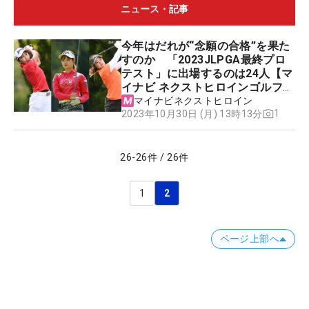
ニュース・記事
今年はだれが“念願の合格”を果た
すのか 「2023JLPGA最終プロ
テスト」に出場するのは24人【マ
イナビ ネクストヒロインゴルフツ
アー】
マイナビネクストヒロイン
1
2023年10月30日 (月) 13時13分
26
-
26
件
/
26
件
1
2
ページ上部へ