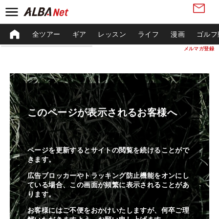
全ツアー
ギア
レッスン
ライフ
漫画
ゴルフ
メルマガ登録
このページが表示されるお客様へ
ページを更新するとサイトの閲覧を続けることがで
きます。
広告ブロッカーやトラッキング防止機能をオンにし
ている場合、この画面が頻繁に表示されることがあ
ります。
お客様にはご不便をおかけいたしますが、何卒ご理