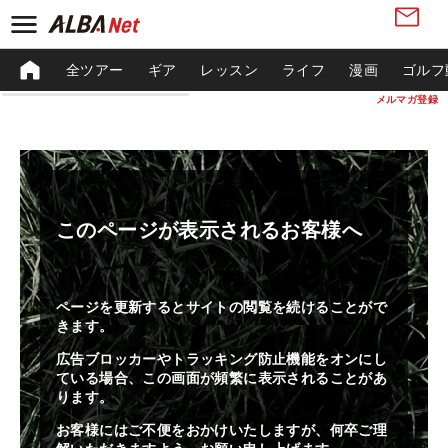
全ツアー
ギア
レッスン
ライフ
漫画
ゴルフ
メルマガ登録
このページが表示されるお客様へ
ページを更新するとサイトの閲覧を続けることがで
きます。
広告ブロッカーやトラッキング防止機能をオンにし
ている場合、この画面が頻繁に表示されることがあ
ります。
お客様にはご不便をおかけいたしますが、何卒ご理