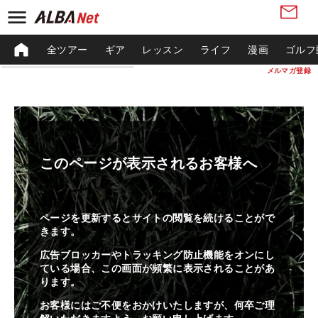
全ツアー
ギア
レッスン
ライフ
漫画
ゴルフ
メルマガ登録
このページが表示されるお客様へ
ページを更新するとサイトの閲覧を続けることがで
きます。
広告ブロッカーやトラッキング防止機能をオンにし
ている場合、この画面が頻繁に表示されることがあ
ります。
お客様にはご不便をおかけいたしますが、何卒ご理