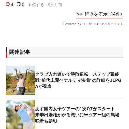
関連記事
クラブ入れ違いで勝敗逆転 ステップ最終
戦“前代未聞ペナルティ決着”の詳細をJLPG
Aが発表
あす国内女子ツアーの1次QTがスタート
来季出場権かかる戦いに米ツアー組の馬場
咲希も参戦