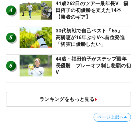
44歳262日のツアー最年長V 福
4
田侑子の初優勝を支えた14本
【勝者のギア】
30代初戦で自己ベスト『65』
5
髙橋恵が16年ぶりVへ首位発進
「切実に優勝したい」
44歳・福田侑子がステップ最年
6
長優勝 プレーオフ制し悲願の初
V
ランキングをもっと見る
ページ上部へ