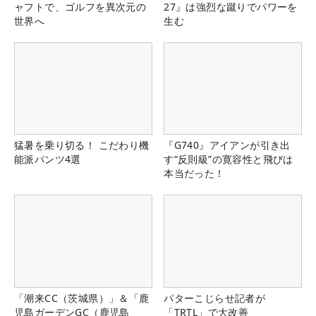
ャフトで、ゴルフを異次元の
27』は強烈な蹴りでパワーを
世界へ
生む
猛暑を乗り切る！ こだわり機
『G740』アイアンが引き出
能派パンツ4選
す“反則級”の寛容性と飛びは
本当だった！
「潮来CC（茨城県）」＆「鹿
パターこじらせ記者が
児島ガーデンGC（鹿児島
「TRTL」で大改善