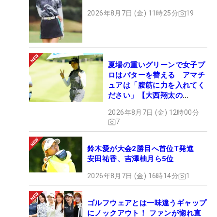
2026年8月7日 (金) 11時25分
19
夏場の重いグリーンで女子プ
ロはパターを替える アマチ
ュアは「腹筋に力を入れてく
ださい」【大西翔太の
HOTSHOT】
2026年8月7日 (金) 12時00分
7
鈴木愛が大会2勝目へ首位T発進
安田祐香、吉澤柚月ら5位
2026年8月7日 (金) 16時14分
1
ゴルフウェアとは一味違うギャップ
にノックアウト！ ファンが惚れ直