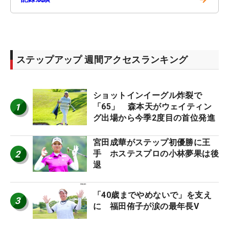
ステップアップ 週間アクセスランキング
ショットインイーグル炸裂で
1
「65」 森本天がウェイティン
グ出場から今季2度目の首位発進
宮田成華がステップ初優勝に王
2
手 ホステスプロの小林夢果は後
退
「40歳までやめないで」を支え
3
に 福田侑子が涙の最年長V