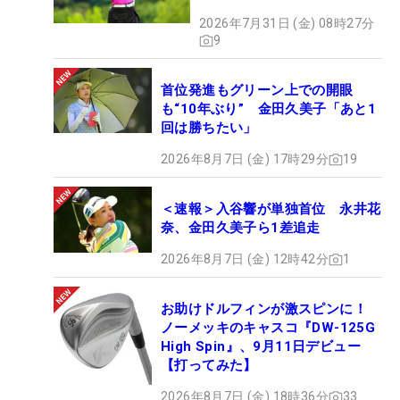
2026年7月31日 (金) 08時27分
9
首位発進もグリーン上での開眼
も“10年ぶり” 金田久美子「あと1
回は勝ちたい」
2026年8月7日 (金) 17時29分
19
＜速報＞入谷響が単独首位 永井花
奈、金田久美子ら1差追走
2026年8月7日 (金) 12時42分
1
お助けドルフィンが激スピンに！
ノーメッキのキャスコ『DW-125G
High Spin』、9月11日デビュー
【打ってみた】
2026年8月7日 (金) 18時36分
33