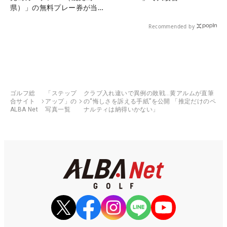
県）」の無料プレー券が当た
る！！
Recommended by
ゴルフ総
「ステップ
クラブ入れ違いで異例の敗戦…黄アルムが直筆
合サイト
アップ」の
の“悔しさを訴える手紙”を公開 「推定だけのペ
ALBA Net
写真一覧
ナルティは納得いかない」