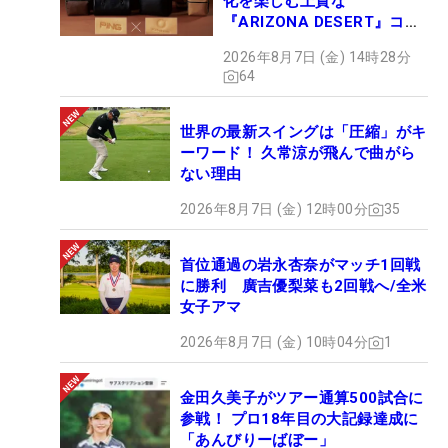
化を楽しむ上質な
『ARIZONA DESERT』コレ
クション、9月15日限定デビ
2026年8月7日 (金) 14時28分
ュー
64
世界の最新スイングは「圧縮」がキ
ーワード！ 久常涼が飛んで曲がら
ない理由
2026年8月7日 (金) 12時00分
35
首位通過の岩永杏奈がマッチ1回戦
に勝利 廣吉優梨菜も2回戦へ/全米
女子アマ
2026年8月7日 (金) 10時04分
1
金田久美子がツアー通算500試合に
参戦！ プロ18年目の大記録達成に
「あんびりーばぼー」