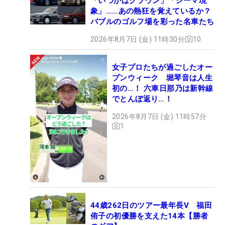
「いつかはクラウン」「シーマ現
象」……あの熱狂を覚えているか？
バブルのゴルフ場を彩った名車たち
2026年8月7日 (金) 11時30分
10
女子プロたちが過ごしたオー
プンウィーク 堀琴音は人生
初の…！ 六車日那乃は新幹線
でとんぼ返り…！
2026年8月7日 (金) 11時57分
1
44歳262日のツアー最年長V 福田
侑子の初優勝を支えた14本【勝者