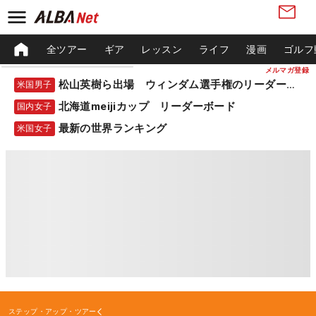
全ツアー
ギア
レッスン
ライフ
漫画
ゴルフ
メルマガ登録
松山英樹ら出場 ウィンダム選手権のリーダーボード
米国男子
北海道meijiカップ リーダーボード
国内女子
最新の世界ランキング
米国女子
ステップ・アップ・ツアー