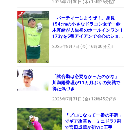
2026年7月30日 (木) 15時25分
1
「パーティーしようぜ！」身長
154cmの小さなドラコン女子・鈴
木真緒が人生初のホールインワン！
173yを5番アイアンで会心のショッ
ト
2026年8月7日 (金) 16時00分
1
「試合勘は必要なかったのかな」
川満陽香理が11カ月ぶりの実戦で
得た気づき
2026年7月31日 (金) 12時45分
6
「プロになって一番の不調」
でギア改革も ミニドラ7割
で宮田成華が初Vに王手