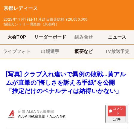
京都レディース
2025年11月19日-11月21日
賞金総額
¥20,000,000
城陽カントリー倶楽部（京都府）
大会TOP
リーダーボード
組み合せ
ニュース
ライブフォト
出場選手
概要など
TV放送予定
[写真] クラブ入れ違いで異例の敗戦…黄アル
ムが直筆の“悔しさを訴える手紙”を公開
「推定だけのペナルティは納得いかない」
コメン
所属
ALBA Net編集部
ト
ALBA Net編集部
/
ALBA Net
17
件