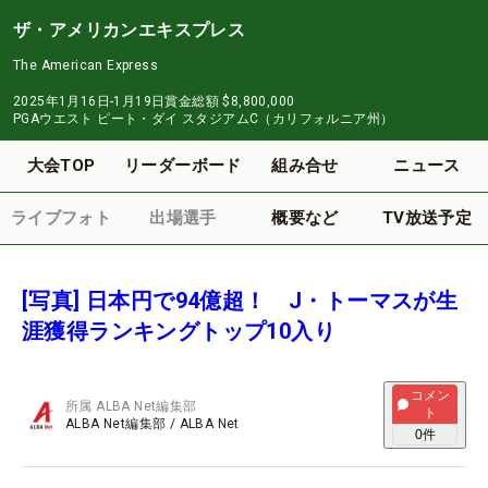
ザ・アメリカンエキスプレス
The American Express
2025年1月16日-1月19日
賞金総額
$8,800,000
PGAウエスト ピート・ダイ スタジアムC（カリフォルニア州）
大会TOP
リーダーボード
組み合せ
ニュース
ライブフォト
出場選手
概要など
TV放送予定
[写真] 日本円で94億超！ J・トーマスが生
涯獲得ランキングトップ10入り
コメン
所属
ALBA Net編集部
ト
ALBA Net編集部
/
ALBA Net
0
件