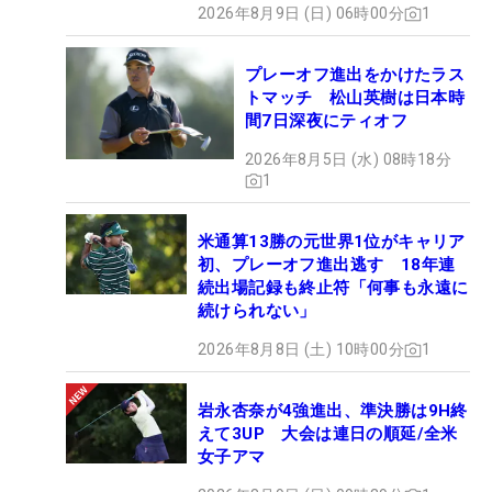
2026年8月9日 (日) 06時00分
1
プレーオフ進出をかけたラス
トマッチ 松山英樹は日本時
間7日深夜にティオフ
2026年8月5日 (水) 08時18分
1
米通算13勝の元世界1位がキャリア
初、プレーオフ進出逃す 18年連
続出場記録も終止符「何事も永遠に
続けられない」
2026年8月8日 (土) 10時00分
1
岩永杏奈が4強進出、準決勝は9H終
えて3UP 大会は連日の順延/全米
女子アマ