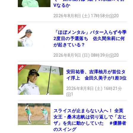
Vなるか
2026年8月8日 (土) 17時58分
20
「ほぼメンタル」パター入らず今季
2度目の予選落ち 佐久間朱莉に何
が起きている？
2026年8月9日 (日) 08時39分
20
安田祐香、吉澤柚月が首位タ
イ浮上 金田久美子が1差3位
2026年8月8日 (土) 16時21分
1
スライスが止まらない人へ！ 全英
女王・桑木志帆は切り返しで「左ヒ
ザ」を先に動かしていた #優勝者
のスイング