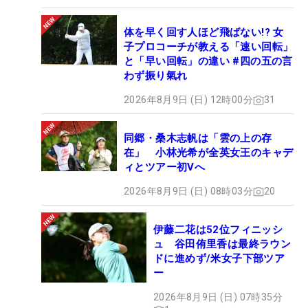
体を早く回す人ほど飛ばない!? 女
子プロコーチが教える「速い回転」
と「早い回転」の違い #四の五の言
わず振り氣れ
2026年8月9日 (日) 12時00分
31
同郷・桑木志帆は「雲の上の存
在」 小林光希が全英女王のキャデ
ィとツアー初Vへ
2026年8月9日 (日) 08時03分
20
伊藤二花は52位フィニッシ
ュ 谷田侑里香は最終ラウン
ドに進めず/米女子下部ツア
ー
2026年8月9日 (日) 07時35分