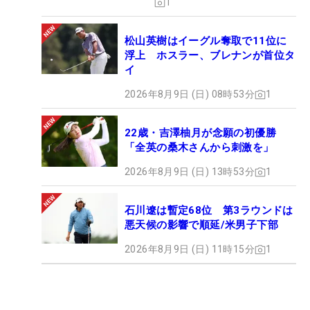
1
松山英樹はイーグル奪取で11位に
浮上 ホスラー、ブレナンが首位タ
イ
2026年8月9日 (日) 08時53分
1
22歳・吉澤柚月が念願の初優勝
「全英の桑木さんから刺激を」
2026年8月9日 (日) 13時53分
1
石川遼は暫定68位 第3ラウンドは
悪天候の影響で順延/米男子下部
2026年8月9日 (日) 11時15分
1