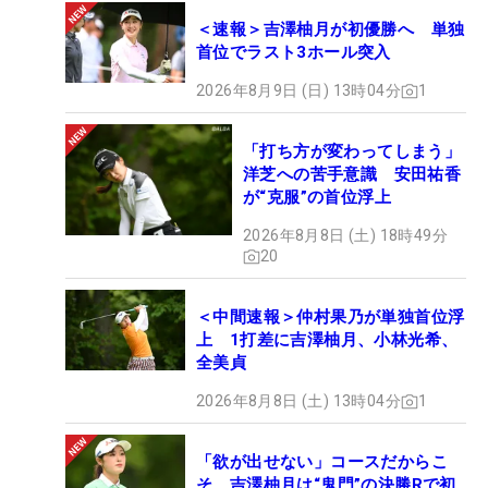
＜速報＞吉澤柚月が初優勝へ 単独
首位でラスト3ホール突入
2026年8月9日 (日) 13時04分
1
「打ち方が変わってしまう」
洋芝への苦手意識 安田祐香
が“克服”の首位浮上
2026年8月8日 (土) 18時49分
20
＜中間速報＞仲村果乃が単独首位浮
上 1打差に吉澤柚月、小林光希、
全美貞
2026年8月8日 (土) 13時04分
1
「欲が出せない」コースだからこ
そ 吉澤柚月は“鬼門”の決勝Rで初