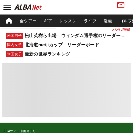
全ツアー
ギア
レッスン
ライフ
漫画
ゴルフ
メルマガ登録
松山英樹ら出場 ウィンダム選手権のリーダーボード
米国男子
北海道meijiカップ リーダーボード
国内女子
最新の世界ランキング
米国女子
PGAツアー
米国男子