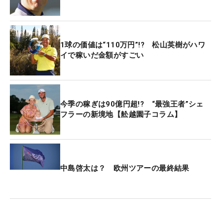
1球の価値は“110万円”!? 松山英樹がハワ
イで稼いだ金額がすごい
今季の稼ぎは90億円超!? “最強王者”シェ
フラーの新境地【舩越園子コラム】
中島啓太は？ 欧州ツアーの最終結果