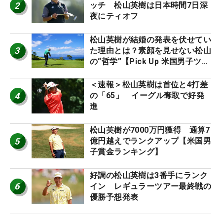
2
ッチ 松山英樹は日本時間7日深
夜にティオフ
松山英樹が結婚の発表を伏せてい
3
た理由とは？素顔を見せない松山
の“哲学”【Pick Up 米国男子ツア
ー十大ニュース】
＜速報＞松山英樹は首位と4打差
4
の「65」 イーグル奪取で好発
進
松山英樹が7000万円獲得 通算7
5
億円越えでランクアップ【米国男
子賞金ランキング】
好調の松山英樹は3番手にランク
6
イン レギュラーツアー最終戦の
優勝予想発表