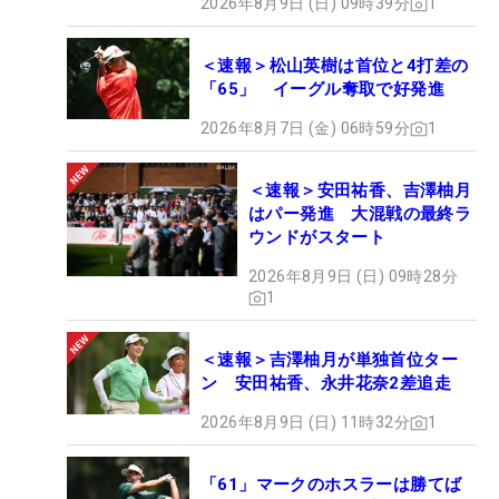
2026年8月9日 (日) 09時39分
1
＜速報＞松山英樹は首位と4打差の
「65」 イーグル奪取で好発進
2026年8月7日 (金) 06時59分
1
＜速報＞安田祐香、吉澤柚月
はパー発進 大混戦の最終ラ
ウンドがスタート
2026年8月9日 (日) 09時28分
1
＜速報＞吉澤柚月が単独首位ター
ン 安田祐香、永井花奈2差追走
2026年8月9日 (日) 11時32分
1
「61」マークのホスラーは勝てば