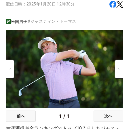
配信日時：
2025年1月20日 12時30分
#
ジャスティン・トーマス
米国男子
1
/
1
前へ
次へ
生涯獲得賞金ランキングでトップ10入りしたジャステ