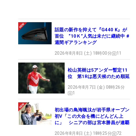
話題の新作を抑えて『G440 K』が
首位 “10Ｋ”人気は未だに継続中 #
週間ギアランキング
2026年8月8日 (土) 18時00分
11
松山英樹は5アンダー暫定11
位 第1Rは悪天候のため順延
2026年8月7日 (金) 08時26分
1
初出場の鳥海颯汰が岩手県オープン
初V「この大会を機にどんどん上
に」 シニアの部は宮本勝昌が連覇
2026年8月8日 (土) 18時25分
72