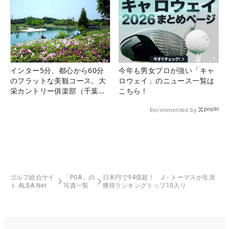
インター5分、都心から60分
今年も男女プロが強い「キャ
のフラットな美観コース。大
ロウェイ」のニュース一覧は
栄カントリー俱楽部（千葉
こちら！
県）
Recommended by
ゴルフ総合サイ
「PGA」の
日本円で94億超！ J・トーマスが生涯
ト ALBA Net
写真一覧
獲得ランキングトップ10入り