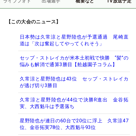
ライブフォト
出場選手
概要など
TV放送予定
【この大会のニュース】
日本勢は久常涼と星野陸也が予選通過 尾崎直
道は「次は奮起してやってくれそう」
セップ・ストレイカが米本土初戦で快勝 “髪”の
悩みも解消で通算3勝目【舩越園子コラム】
久常涼と星野陸也は43位 セップ・ストレイカ
が逃げ切り3勝目
久常涼と星野陸也が44位で決勝R進出 金谷拓
実、大西魁斗は予選落ち
星野陸也が連日の60台で20位に浮上 久常涼47
位、金谷拓実78位、大西魁斗93位