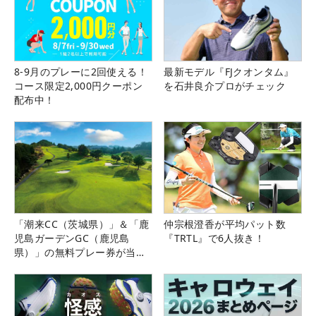
8-9月のプレーに2回使える！
最新モデル『FJクオンタム』
コース限定2,000円クーポン
を石井良介プロがチェック
配布中！
「潮来CC（茨城県）」＆「鹿
仲宗根澄香が平均パット数
児島ガーデンGC（鹿児島
『TRTL』で6人抜き！
県）」の無料プレー券が当た
る！！