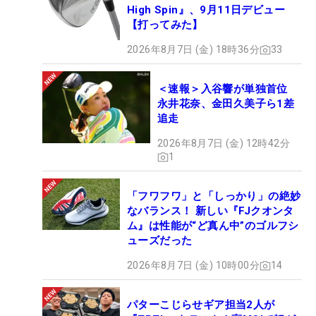
High Spin』、9月11日デビュー
【打ってみた】
2026年8月7日 (金) 18時36分
33
＜速報＞入谷響が単独首位
永井花奈、金田久美子ら1差
追走
2026年8月7日 (金) 12時42分
1
「フワフワ」と「しっかり」の絶妙
なバランス！ 新しい『FJクオンタ
ム』は性能が“ど真ん中”のゴルフシ
ューズだった
2026年8月7日 (金) 10時00分
14
パターこじらせギア担当2人が