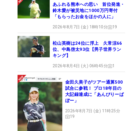
あふれる熊本への思い 首位発進・
鈴木愛が被災地に1000万円寄付
「もらったお金をほかの人に」
2026年8月7日 (金) 18時10分
19
松山英樹は24位に浮上 久常涼66
位、中島啓太93位【男子世界ラン
キング】
2026年8月4日 (火) 06時45分
1
金田久美子がツアー通算500
試合に参戦！ プロ18年目の
大記録達成に「あんびりーば
ぼー」
2026年8月7日 (金) 11時25分
19