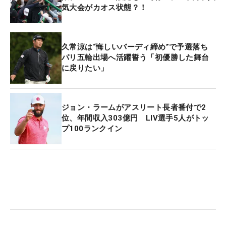
気大会がカオス状態？！
久常涼は“悔しいバーディ締め”で予選落ち
パリ五輪出場へ活躍誓う「初優勝した舞台
に戻りたい」
ジョン・ラームがアスリート長者番付で2
位、年間収入303億円 LIV選手5人がトッ
プ100ランクイン