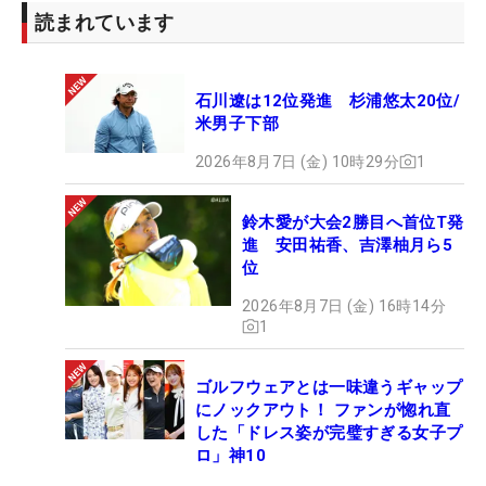
読まれています
石川遼は12位発進 杉浦悠太20位/
米男子下部
2026年8月7日 (金) 10時29分
1
鈴木愛が大会2勝目へ首位T発
進 安田祐香、吉澤柚月ら5
位
2026年8月7日 (金) 16時14分
1
ゴルフウェアとは一味違うギャップ
にノックアウト！ ファンが惚れ直
した「ドレス姿が完璧すぎる女子プ
ロ」神10