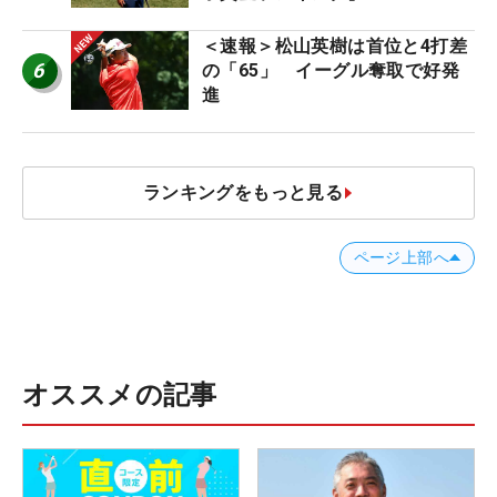
＜速報＞松山英樹は首位と4打差
6
の「65」 イーグル奪取で好発
進
ランキングをもっと見る
ページ上部へ
オススメの記事