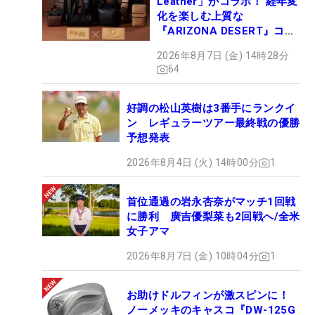
Leather」がコラボ！ 経年変
化を楽しむ上質な
『ARIZONA DESERT』コレ
クション、9月15日限定デビ
2026年8月7日 (金) 14時28分
ュー
64
好調の松山英樹は3番手にランクイ
ン レギュラーツアー最終戦の優勝
予想発表
2026年8月4日 (火) 14時00分
1
首位通過の岩永杏奈がマッチ1回戦
に勝利 廣吉優梨菜も2回戦へ/全米
女子アマ
2026年8月7日 (金) 10時04分
1
お助けドルフィンが激スピンに！
ノーメッキのキャスコ『DW-125G