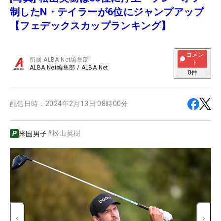
制したN・テイラーが6位にジャンプアップ
【フェデックスカップランキング】
コメン
所属
ALBA Net編集部
ト
ALBA Net編集部
/
ALBA Net
0
件
配信日時：
2024年2月13日 08時00分
#
松山英樹
米国男子