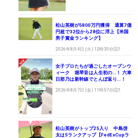
松山英樹が5800万円獲得 通算7億
円超で32位から28位に浮上【米国
男子賞金ランキング】
2026年8月4日 (火) 12時30分
1
女子プロたちが過ごしたオープンウ
ィーク 堀琴音は人生初の…！ 六車
日那乃は新幹線でとんぼ返り…！
2026年8月7日 (金) 11時57分
1
松山英樹がトップ25入り 中島啓
太は5ランクアップ【FedExCupラ