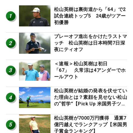
松山英樹は裏街道から「64」で2
1
試合連続トップ5 24歳がツアー
初優勝
プレーオフ進出をかけたラストマ
2
ッチ 松山英樹は日本時間7日深
夜にティオフ
＜速報＞松山英樹は初日
3
「67」 久常涼は4アンダーでホ
ールアウト
松山英樹が結婚の発表を伏せてい
4
た理由とは？素顔を見せない松山
の“哲学”【Pick Up 米国男子ツア
ー十大ニュース】
松山英樹が7000万円獲得 通算7
5
億円越えでランクアップ【米国男
子賞金ランキング】