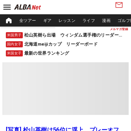
全ツアー
ギア
レッスン
ライフ
漫画
ゴルフ
メルマガ登録
松山英樹ら出場 ウィンダム選手権のリーダーボード
米国男子
北海道meijiカップ リーダーボード
国内女子
最新の世界ランキング
米国女子
[写真] 松山英樹は56位に浮上 プレーオフ