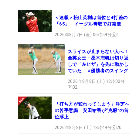
＜速報＞松山英樹は首位と4打差の
「65」 イーグル奪取で好発進
2026年8月7日 (金) 06時59分
1
スライスが止まらない人へ！
全英女王・桑木志帆は切り返
しで「左ヒザ」を先に動かし
ていた #優勝者のスイング
2026年8月8日 (土) 12時00分
32
「打ち方が変わってしまう」洋芝へ
の苦手意識 安田祐香が“克服”の首
位浮上
2026年8月8日 (土) 18時49分
20