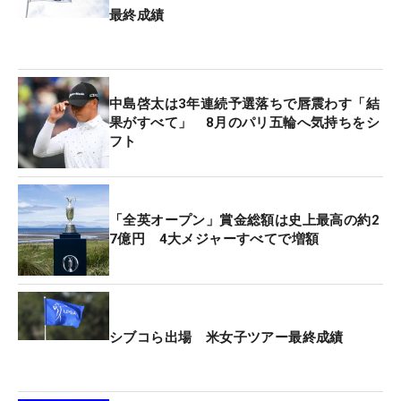
最終成績
中島啓太は3年連続予選落ちで唇震わす「結
果がすべて」 8月のパリ五輪へ気持ちをシ
フト
「全英オープン」賞金総額は史上最高の約2
7億円 4大メジャーすべてで増額
シブコら出場 米女子ツアー最終成績