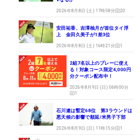
2026年8月8日 (土) 17時58分
20
安田祐香、吉澤柚月が首位タイ浮
上 金田久美子が1差3位
2026年8月8日 (土) 16時21分
1
2組7名以上のプレーに使え
る！対象コース限定4,000円
分クーポン配布中！
2026年8月9日 (日) 06時00分
1
石川遼は暫定68位 第3ラウンドは
悪天候の影響で順延/米男子下部
2026年8月9日 (日) 11時15分
1