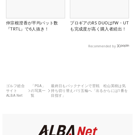
仲宗根澄香が平均パット数
プロギアのRS DUOはFW・UT
『TRTL』で6人抜き！
も完成度が高く購入者続出！
Recommended by
ゴルフ総合
「PGA」
最終日もバックナインで苦戦 松山英樹は気
サイト
の写真一
持ち切り替えパリ五輪へ「出るからには1番を
ALBA Net
覧
目指す」