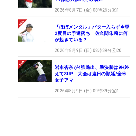
2026年8月7日 (金) 08時26分
1
「ほぼメンタル」パター入らず今季
2度目の予選落ち 佐久間朱莉に何
が起きている？
2026年8月9日 (日) 08時39分
20
岩永杏奈が4強進出、準決勝は9H終
えて3UP 大会は連日の順延/全米
女子アマ
2026年8月9日 (日) 09時39分
1