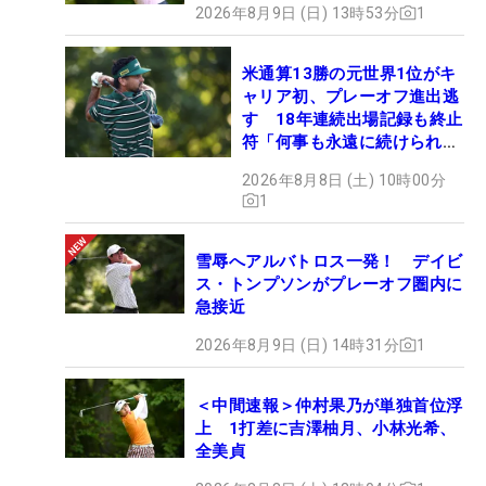
2026年8月9日 (日) 13時53分
1
米通算13勝の元世界1位がキ
ャリア初、プレーオフ進出逃
す 18年連続出場記録も終止
符「何事も永遠に続けられな
い」
2026年8月8日 (土) 10時00分
1
雪辱へアルバトロス一発！ デイビ
ス・トンプソンがプレーオフ圏内に
急接近
2026年8月9日 (日) 14時31分
1
＜中間速報＞仲村果乃が単独首位浮
上 1打差に吉澤柚月、小林光希、
全美貞