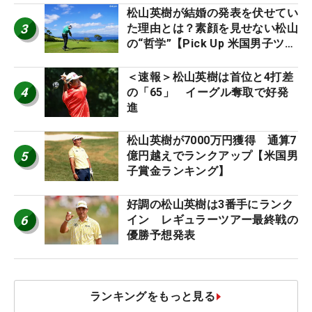
松山英樹が結婚の発表を伏せてい
3
た理由とは？素顔を見せない松山
の“哲学”【Pick Up 米国男子ツア
ー十大ニュース】
＜速報＞松山英樹は首位と4打差
4
の「65」 イーグル奪取で好発
進
松山英樹が7000万円獲得 通算7
5
億円越えでランクアップ【米国男
子賞金ランキング】
好調の松山英樹は3番手にランク
6
イン レギュラーツアー最終戦の
優勝予想発表
ランキングをもっと見る