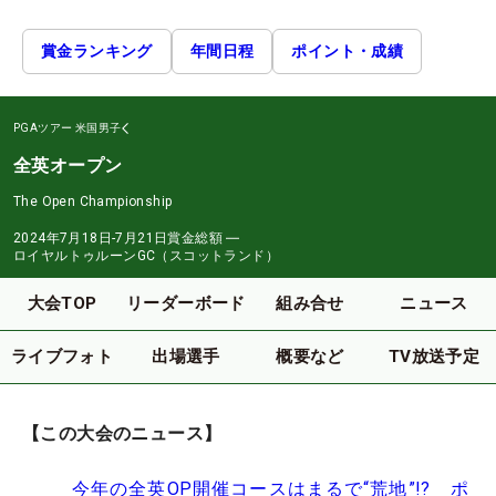
賞金ランキング
年間日程
ポイント・成績
PGAツアー
米国男子
全英オープン
The Open Championship
2024年7月18日-7月21日
賞金総額
―
ロイヤルトゥルーンGC（スコットランド）
大会TOP
リーダーボード
組み合せ
ニュース
ライブフォト
出場選手
概要など
TV放送予定
【この大会のニュース】
今年の全英OP開催コースはまるで“荒地”!? ポ