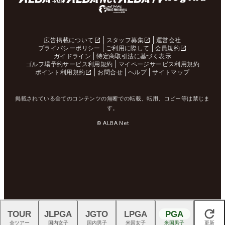
広告掲載について
スタッフ募集
運営会社
プライバシーポリシー
ご利用に際して
会員規約
ガイドライン
特定商取引法に基づく表示
ゴルフ場予約サービス利用規約
マイページサービス利用規約
ポイント利用規約
お問合せ
ヘルプ
サイトマップ
掲載されている全てのコンテンツの無断での転載、転用、コピー等は禁じま
す。
© ALBA Net
TOUR
JLPGA
JGTO
LPGA
PGA
閉じる
全ツアー
国内女子
国内男子
米国女子
米国男子
更新