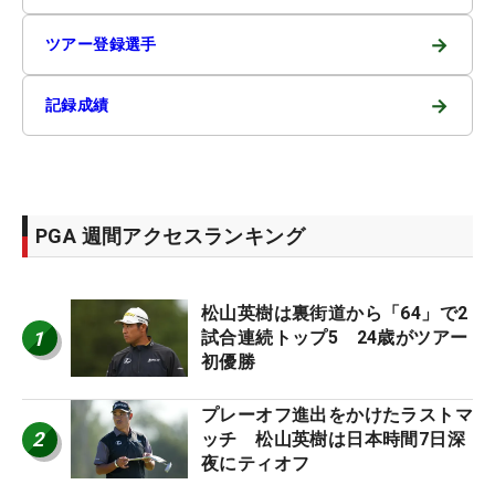
→
ツアー登録選手
→
記録成績
PGA 週間アクセスランキング
松山英樹は裏街道から「64」で2
1
試合連続トップ5 24歳がツアー
初優勝
プレーオフ進出をかけたラストマ
2
ッチ 松山英樹は日本時間7日深
夜にティオフ