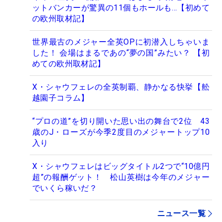
ットバンカーが驚異の11個もホールも…【初めて
の欧州取材記】
世界最古のメジャー全英OPに初潜入しちゃいま
した！ 会場はまるであの“夢の国”みたい？ 【初
めての欧州取材記】
X・シャウフェレの全英制覇、静かなる快挙【舩
越園子コラム】
“プロの道”を切り開いた思い出の舞台で2位 43
歳のJ・ローズが今季2度目のメジャートップ10
入り
X・シャウフェレはビッグタイトル2つで“10億円
超”の報酬ゲット！ 松山英樹は今年のメジャー
でいくら稼いだ？
ニュース一覧