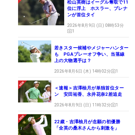
松山英樹はイーグル奪取で11
位に浮上 ホスラー、ブレナ
ンが首位タイ
2026年8月9日 (日) 08時53分
1
若きスター候補やメジャーハンター
も PGAプレーオフ争い、当落線
上の大物選手は？
2026年8月6日 (木) 14時02分
1
＜速報＞吉澤柚月が単独首位ター
ン 安田祐香、永井花奈2差追走
2026年8月9日 (日) 11時32分
1
22歳・吉澤柚月が念願の初優勝
「全英の桑木さんから刺激を」