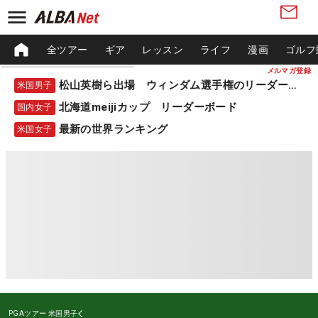
全ツアー
ギア
レッスン
ライフ
漫画
ゴルフ
メルマガ登録
松山英樹ら出場 ウィンダム選手権のリーダーボード
米国男子
北海道meijiカップ リーダーボード
国内女子
最新の世界ランキング
米国女子
PGAツアー
米国男子