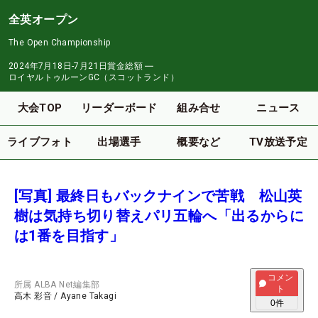
全英オープン
The Open Championship
2024年7月18日-7月21日
賞金総額
―
ロイヤルトゥルーンGC（スコットランド）
大会TOP
リーダーボード
組み合せ
ニュース
ライブフォト
出場選手
概要など
TV放送予定
[写真] 最終日もバックナインで苦戦 松山英
樹は気持ち切り替えパリ五輪へ「出るからに
は1番を目指す」
コメン
所属
ALBA Net編集部
ト
高木 彩音
/
Ayane Takagi
0
件