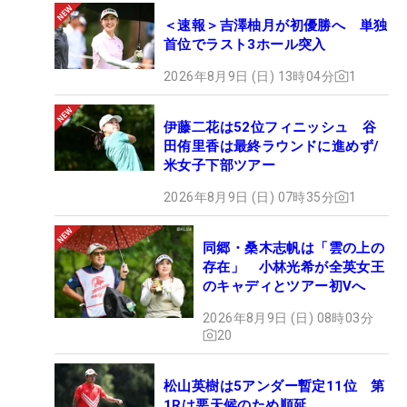
＜速報＞吉澤柚月が初優勝へ 単独
首位でラスト3ホール突入
2026年8月9日 (日) 13時04分
1
伊藤二花は52位フィニッシュ 谷
田侑里香は最終ラウンドに進めず/
米女子下部ツアー
2026年8月9日 (日) 07時35分
1
同郷・桑木志帆は「雲の上の
存在」 小林光希が全英女王
のキャディとツアー初Vへ
2026年8月9日 (日) 08時03分
20
松山英樹は5アンダー暫定11位 第
1Rは悪天候のため順延