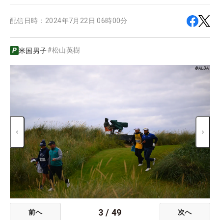
配信日時：
2024年7月22日 06時00分
#
松山英樹
米国男子
3
/
49
前へ
次へ