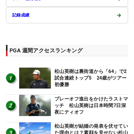
→
記録成績
PGA 週間アクセスランキング
松山英樹は裏街道から「64」で2
1
試合連続トップ5 24歳がツアー
初優勝
プレーオフ進出をかけたラストマ
2
ッチ 松山英樹は日本時間7日深
夜にティオフ
松山英樹が結婚の発表を伏せてい
3
た理由とは？素顔を見せない松山