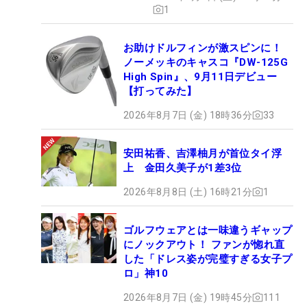
1
お助けドルフィンが激スピンに！
ノーメッキのキャスコ『DW-125G
High Spin』、9月11日デビュー
【打ってみた】
2026年8月7日 (金) 18時36分
33
安田祐香、吉澤柚月が首位タイ浮
上 金田久美子が1差3位
2026年8月8日 (土) 16時21分
1
ゴルフウェアとは一味違うギャップ
にノックアウト！ ファンが惚れ直
した「ドレス姿が完璧すぎる女子プ
ロ」神10
2026年8月7日 (金) 19時45分
111