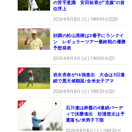
の苦手意識 安田祐香が“克服”の首
位浮上
2026年8月8日 (土) 18時49分
20
好調の松山英樹は3番手にランクイ
ン レギュラーツアー最終戦の優勝
予想発表
2026年8月4日 (火) 14時00分
1
岩永杏奈が16強進出 大会は3日連
続で悪天候順延/全米女子アマ
2026年8月8日 (土) 10時20分
1
石川遼は終盤の4連続バーデ
ィで決勝進出 杉浦悠太は予
選落ち/米男子下部
2026年8月8日 (土) 10時33分