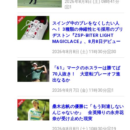
2026年8月8日 (土) 08時41分
1
スイング中のブレをなくしたい人
へ！ 3種類の伸縮性ヒモ採用のブリ
ヂストン『ZSP-BITER LIGHT
MAGICLACE』、8月8日デビュー
2026年8月8日 (土) 11時30分
30
「61」マークのホスラーは勝てば
70人抜き！ 大逆転プレーオフ進
出なるか
2026年8月7日 (金) 11時30分
1
桑木志帆の優勝に「もう到達しない
んじゃないか」 全英帰りの永井花
奈が受け止めた現実
2026年8月8日 (土) 10時30分
19