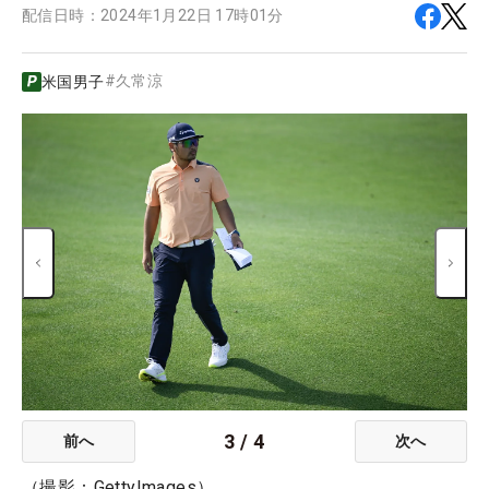
配信日時：
2024年1月22日 17時01分
#
久常涼
米国男子
3
/
4
前へ
次へ
（撮影：GettyImages）