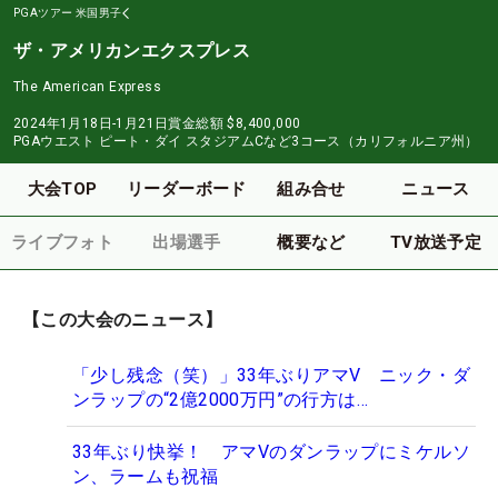
PGAツアー
米国男子
ザ・アメリカンエクスプレス
The American Express
2024年1月18日-1月21日
賞金総額
$8,400,000
PGAウエスト ピート・ダイ スタジアムCなど3コース（カリフォルニア州）
大会TOP
リーダーボード
組み合せ
ニュース
ライブフォト
出場選手
概要など
TV放送予定
【この大会のニュース】
「少し残念（笑）」33年ぶりアマV ニック・ダ
ンラップの“2億2000万円”の行方は…
33年ぶり快挙！ アマVのダンラップにミケルソ
ン、ラームも祝福