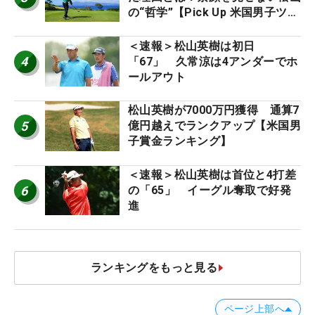
の“哲学”【Pick Up 米国男子ツア
ー十大ニュース】
＜速報＞松山英樹は初日
4
「67」 久常涼は4アンダーでホ
ールアウト
松山英樹が7000万円獲得 通算7
5
億円越えでランクアップ【米国男
子賞金ランキング】
＜速報＞松山英樹は首位と4打差
6
の「65」 イーグル奪取で好発
進
ランキングをもっと見る
ページ上部へ