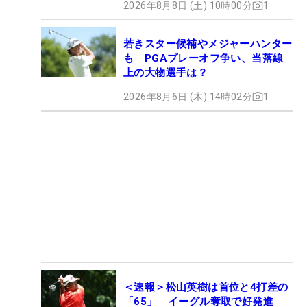
2026年8月8日 (土) 10時00分
1
若きスター候補やメジャーハンター
も PGAプレーオフ争い、当落線
上の大物選手は？
2026年8月6日 (木) 14時02分
1
＜速報＞松山英樹は首位と4打差の
「65」 イーグル奪取で好発進