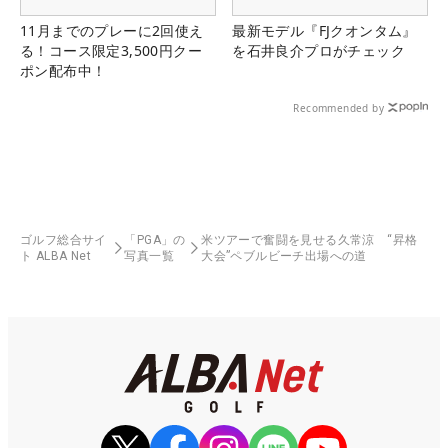
11月までのプレーに2回使え
最新モデル『FJクオンタム』
る！コース限定3,500円クー
を石井良介プロがチェック
ポン配布中！
Recommended by
ゴルフ総合サイ
「PGA」の
米ツアーで奮闘を見せる久常涼 “昇格
ト ALBA Net
写真一覧
大会”ペブルビーチ出場への道