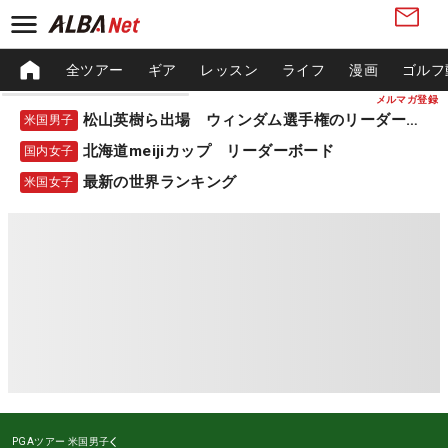
全ツアー
ギア
レッスン
ライフ
漫画
ゴルフ
メルマガ登録
松山英樹ら出場 ウィンダム選手権のリーダーボード
米国男子
北海道meijiカップ リーダーボード
国内女子
最新の世界ランキング
米国女子
PGAツアー
米国男子