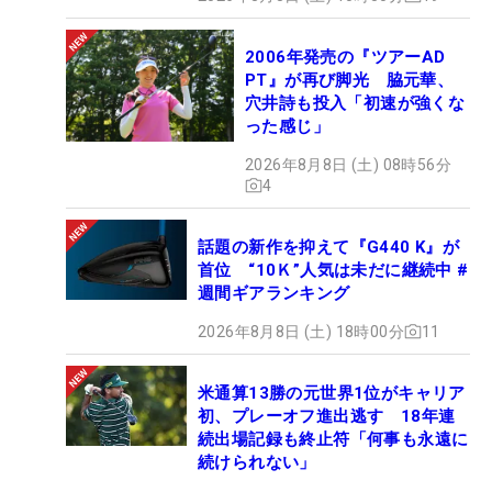
2006年発売の『ツアーAD
PT』が再び脚光 脇元華、
穴井詩も投入「初速が強くな
った感じ」
2026年8月8日 (土) 08時56分
4
話題の新作を抑えて『G440 K』が
首位 “10Ｋ”人気は未だに継続中 #
週間ギアランキング
2026年8月8日 (土) 18時00分
11
米通算13勝の元世界1位がキャリア
初、プレーオフ進出逃す 18年連
続出場記録も終止符「何事も永遠に
続けられない」