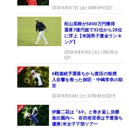
2026年8月7日 (金) 06時59分
1
松山英樹が5800万円獲得
通算7億円超で32位から28位
に浮上【米国男子賞金ランキ
ング】
2026年8月4日 (火) 12時30分
1
6戦連続予選落ちから復活の狼煙
入谷響を救った師匠・中嶋常幸の助
言
2026年8月8日 (土) 07時45分
19
伊藤二花は「69」と巻き返し決勝
進出圏内へ 谷田侑里香は予選落ち
濃厚/米女子下部ツアー