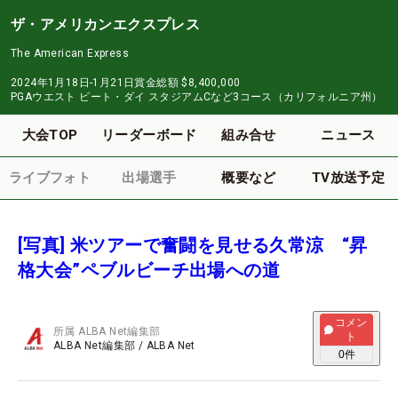
ザ・アメリカンエクスプレス
The American Express
2024年1月18日-1月21日
賞金総額
$8,400,000
PGAウエスト ピート・ダイ スタジアムCなど3コース（カリフォルニア州）
大会TOP
リーダーボード
組み合せ
ニュース
ライブフォト
出場選手
概要など
TV放送予定
[写真] 米ツアーで奮闘を見せる久常涼 “昇
格大会”ペブルビーチ出場への道
コメン
所属
ALBA Net編集部
ト
ALBA Net編集部
/
ALBA Net
0
件