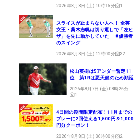
2026年8月8日 (土) 10時15分
1
スライスが止まらない人へ！ 全英
女王・桑木志帆は切り返しで「左ヒ
ザ」を先に動かしていた #優勝者
のスイング
2026年8月8日 (土) 12時00分
32
松山英樹は5アンダー暫定11
位 第1Rは悪天候のため順延
2026年8月7日 (金) 08時26分
1
4日間の期間限定配布！11月までの
プレーに2回使える1,500円＆1,000
円分クーポン！
2026年8月8日 (土) 06時00分
2