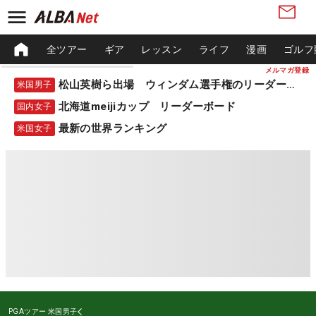
全ツアー
ギア
レッスン
ライフ
漫画
ゴルフ
メルマガ登録
松山英樹ら出場 ウィンダム選手権のリーダーボード
米国男子
北海道meijiカップ リーダーボード
国内女子
最新の世界ランキング
米国女子
PGAツアー
米国男子