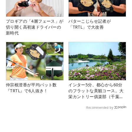
プロギアの「4層フェース」が
パターこじらせ記者が
切り開く高初速ドライバーの
「TRTL」で大改善
新時代
仲宗根澄香が平均パット数
インター5分、都心から60分
『TRTL』で6人抜き！
のフラットな美観コース。大
栄カントリー俱楽部（千葉
県）
Recommended by