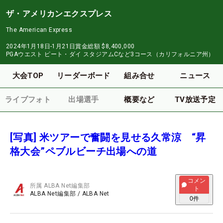
ザ・アメリカンエクスプレス
The American Express
2024年1月18日-1月21日
賞金総額
$8,400,000
PGAウエスト ピート・ダイ スタジアムCなど3コース（カリフォルニア州）
大会TOP
リーダーボード
組み合せ
ニュース
ライブフォト
出場選手
概要など
TV放送予定
[写真] 米ツアーで奮闘を見せる久常涼 “昇
格大会”ペブルビーチ出場への道
コメン
所属
ALBA Net編集部
ト
ALBA Net編集部
/
ALBA Net
0
件