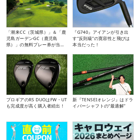
「潮来CC（茨城県）」＆「鹿
『G740』アイアンが引き出
児島ガーデンGC（鹿児島
す“反則級”の寛容性と飛びは
県）」の無料プレー券が当た
本当だった！
る！！
プロギアのRS DUOはFW・UT
新『TENSEIオレンジ』はドラ
も完成度が高く購入者続出！
イバーシャフトの“最適解”