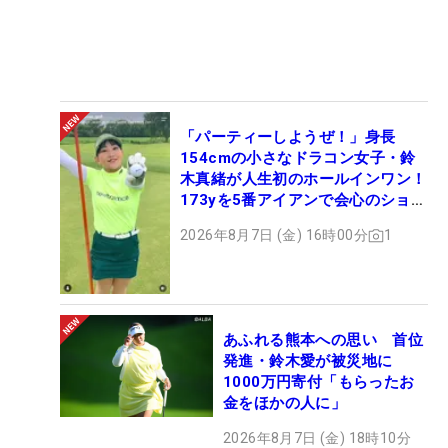
「パーティーしようぜ！」身長
154cmの小さなドラコン女子・鈴
木真緒が人生初のホールインワン！
173yを5番アイアンで会心のショッ
ト
2026年8月7日 (金) 16時00分
1
あふれる熊本への思い 首位
発進・鈴木愛が被災地に
1000万円寄付「もらったお
金をほかの人に」
2026年8月7日 (金) 18時10分