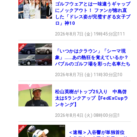
ゴルフウェアとは一味違うギャップ
にノックアウト！ ファンが惚れ直
した「ドレス姿が完璧すぎる女子プ
ロ」神10
2026年8月7日 (金) 19時45分
111
「いつかはクラウン」「シーマ現
象」……あの熱狂を覚えているか？
バブルのゴルフ場を彩った名車たち
2026年8月7日 (金) 11時30分
10
松山英樹がトップ25入り 中島啓
太は5ランクアップ【FedExCupラ
ンキング】
2026年8月4日 (火) 08時00分
1
＜速報＞入谷響が単独首位