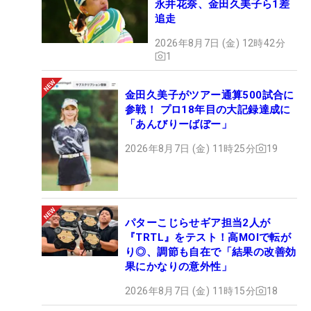
永井花奈、金田久美子ら1差
追走
2026年8月7日 (金) 12時42分
1
金田久美子がツアー通算500試合に
参戦！ プロ18年目の大記録達成に
「あんびりーばぼー」
2026年8月7日 (金) 11時25分
19
パターこじらせギア担当2人が
『TRTL』をテスト！高MOIで転が
り◎、調節も自在で「結果の改善効
果にかなりの意外性」
2026年8月7日 (金) 11時15分
18