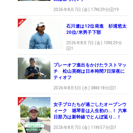
2026年8月7日 (金) 17時29分
19
石川遼は12位発進 杉浦悠太
20位/米男子下部
2026年8月7日 (金) 10時29分
1
プレーオフ進出をかけたラストマッ
チ 松山英樹は日本時間7日深夜に
ティオフ
2026年8月5日 (水) 08時18分
1
女子プロたちが過ごしたオープンウ
ィーク 堀琴音は人生初の…！ 六車
日那乃は新幹線でとんぼ返り…！
2026年8月7日 (金) 11時57分
1