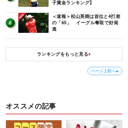
子賞金ランキング】
＜速報＞松山英樹は首位と4打差
6
の「65」 イーグル奪取で好発
進
ランキングをもっと見る
ページ上部へ
オススメの記事