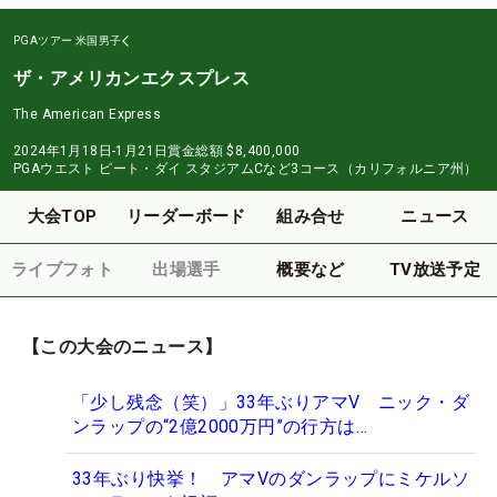
PGAツアー
米国男子
ザ・アメリカンエクスプレス
The American Express
2024年1月18日-1月21日
賞金総額
$8,400,000
PGAウエスト ピート・ダイ スタジアムCなど3コース（カリフォルニア州）
大会TOP
リーダーボード
組み合せ
ニュース
ライブフォト
出場選手
概要など
TV放送予定
【この大会のニュース】
「少し残念（笑）」33年ぶりアマV ニック・ダ
ンラップの“2億2000万円”の行方は…
33年ぶり快挙！ アマVのダンラップにミケルソ