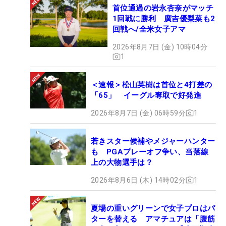
首位通過の岩永杏奈がマッチ
1回戦に勝利 廣吉優梨菜も2
回戦へ/全米女子アマ
2026年8月7日 (金) 10時04分
1
＜速報＞松山英樹は首位と4打差の
「65」 イーグル奪取で好発進
2026年8月7日 (金) 06時59分
1
若きスター候補やメジャーハンター
も PGAプレーオフ争い、当落線
上の大物選手は？
2026年8月6日 (木) 14時02分
1
夏場の重いグリーンで女子プロはパ
ターを替える アマチュアは「腹筋