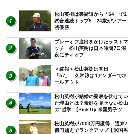
松山英樹は裏街道から「64」で2
1
試合連続トップ5 24歳がツアー
初優勝
プレーオフ進出をかけたラストマ
2
ッチ 松山英樹は日本時間7日深
夜にティオフ
＜速報＞松山英樹は初日
3
「67」 久常涼は4アンダーでホ
ールアウト
松山英樹が結婚の発表を伏せてい
4
た理由とは？素顔を見せない松山
の“哲学”【Pick Up 米国男子ツア
ー十大ニュース】
松山英樹が7000万円獲得 通算7
5
億円越えでランクアップ【米国男