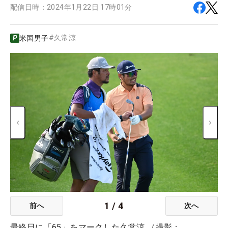
配信日時：
2024年1月22日 17時01分
#
久常涼
米国男子
1
/
4
前へ
次へ
最終日に「65」をマークした久常涼 （撮影：