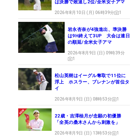
は決勝で敗退し2位/全米女子アマ
2026年8月10日 (月) 06時39分
1
岩永杏奈が4強進出、準決勝
は9H終えて3UP 大会は連日
の順延/全米女子アマ
2026年8月9日 (日) 09時39分
1
松山英樹はイーグル奪取で11位に
浮上 ホスラー、ブレナンが首位タ
イ
2026年8月9日 (日) 08時53分
1
22歳・吉澤柚月が念願の初優勝
「全英の桑木さんから刺激を」
2026年8月9日 (日) 13時53分
1