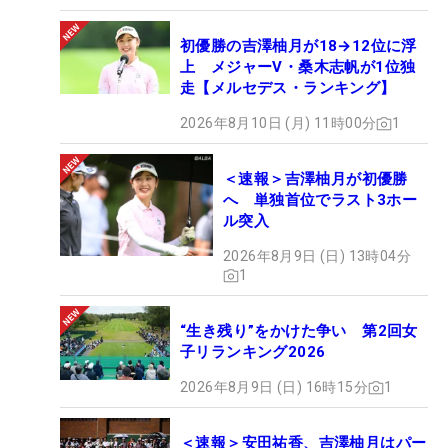
初優勝の吉澤柚月が18→12位に浮
上 メジャーV・桑木志帆が1位独
走【メルセデス・ランキング】
2026年8月10日 (月) 11時00分
1
＜速報＞吉澤柚月が初優勝
へ 単独首位でラスト3ホー
ル突入
2026年8月9日 (日) 13時04分
1
“生き残り”をかけた争い 第2回女
子リランキング2026
2026年8月9日 (日) 16時15分
1
＜速報＞安田祐香、吉澤柚月はパー