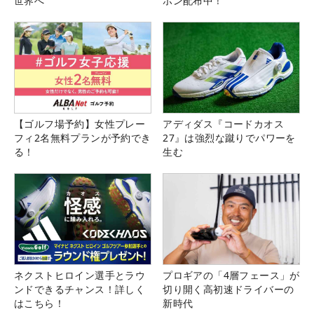
世界へ
ポン配布中！
【ゴルフ場予約】女性プレー
アディダス『コードカオス
フィ2名無料プランが予約でき
27』は強烈な蹴りでパワーを
る！
生む
ネクストヒロイン選手とラウ
プロギアの「4層フェース」が
ンドできるチャンス！詳しく
切り開く高初速ドライバーの
はこちら！
新時代