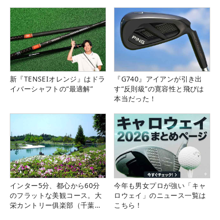
新『TENSEIオレンジ』はドラ
『G740』アイアンが引き出
イバーシャフトの“最適解”
す“反則級”の寛容性と飛びは
本当だった！
インター5分、都心から60分
今年も男女プロが強い「キャ
のフラットな美観コース。大
ロウェイ」のニュース一覧は
栄カントリー俱楽部（千葉
こちら！
県）