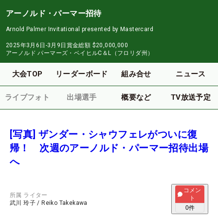
アーノルド・パーマー招待
Arnold Palmer Invitational presented by Mastercard
2025年3月6日-3月9日
賞金総額
$20,000,000
アーノルド パーマーズ・ベイヒルC＆L（フロリダ州）
大会TOP
リーダーボード
組み合せ
ニュース
ライブフォト
出場選手
概要など
TV放送予定
[写真] ザンダー・シャウフェレがついに復
帰！ 次週のアーノルド・パーマー招待出場
へ
コメン
所属
ライター
ト
武川 玲子
/
Reiko Takekawa
0
件