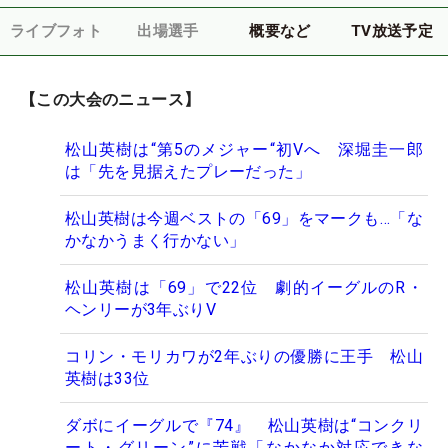
ライブフォト
出場選手
概要など
TV放送予定
【この大会のニュース】
松山英樹は“第5のメジャー“初Vへ 深堀圭一郎
は「先を見据えたプレーだった」
松山英樹は今週ベストの「69」をマークも…「な
かなかうまく行かない」
松山英樹は「69」で22位 劇的イーグルのR・
ヘンリーが3年ぶりV
コリン・モリカワが2年ぶりの優勝に王手 松山
英樹は33位
ダボにイーグルで『74』 松山英樹は“コンクリ
ート・グリーン”に苦戦「なかなか対応できな