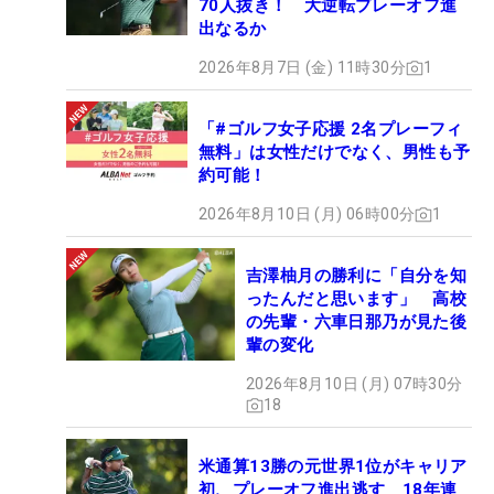
70人抜き！ 大逆転プレーオフ進
出なるか
2026年8月7日 (金) 11時30分
1
「#ゴルフ女子応援 2名プレーフィ
無料」は女性だけでなく、男性も予
約可能！
2026年8月10日 (月) 06時00分
1
吉澤柚月の勝利に「自分を知
ったんだと思います」 高校
の先輩・六車日那乃が見た後
輩の変化
2026年8月10日 (月) 07時30分
18
米通算13勝の元世界1位がキャリア
初、プレーオフ進出逃す 18年連