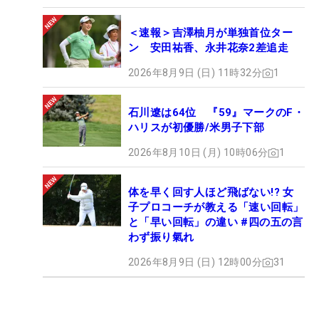
＜速報＞吉澤柚月が単独首位ター
ン 安田祐香、永井花奈2差追走
2026年8月9日 (日) 11時32分
1
石川遼は64位 『59』マークのF・
ハリスが初優勝/米男子下部
2026年8月10日 (月) 10時06分
1
体を早く回す人ほど飛ばない!? 女
子プロコーチが教える「速い回転」
と「早い回転」の違い #四の五の言
わず振り氣れ
2026年8月9日 (日) 12時00分
31