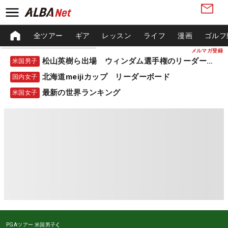
全ツアー
ギア
レッスン
ライフ
漫画
ゴルフ
メルマガ登録
松山英樹ら出場 ウィンダム選手権のリーダーボード
米国男子
北海道meijiカップ リーダーボード
国内女子
最新の世界ランキング
米国女子
PGAツアー
米国男子