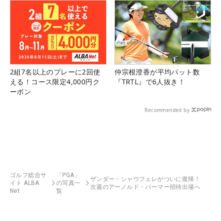
2組7名以上のプレーに2回使
仲宗根澄香が平均パット数
える！コース限定4,000円ク
『TRTL』で6人抜き！
ーポン
Recommended by
ゴルフ総合サ
「PGA」
ザンダー・シャウフェレがついに復帰！
イト ALBA
の写真一
次週のアーノルド・パーマー招待出場へ
Net
覧