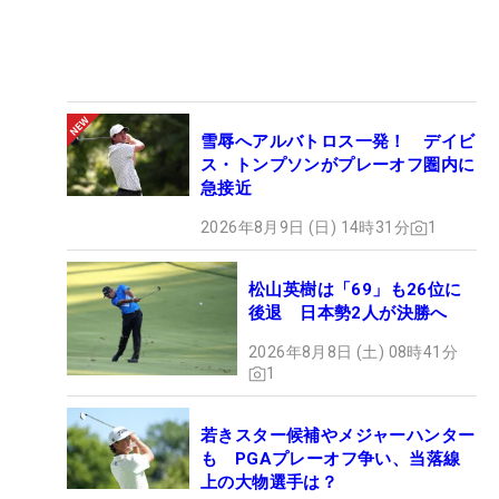
雪辱へアルバトロス一発！ デイビ
ス・トンプソンがプレーオフ圏内に
急接近
2026年8月9日 (日) 14時31分
1
松山英樹は「69」も26位に
後退 日本勢2人が決勝へ
2026年8月8日 (土) 08時41分
1
若きスター候補やメジャーハンター
も PGAプレーオフ争い、当落線
上の大物選手は？