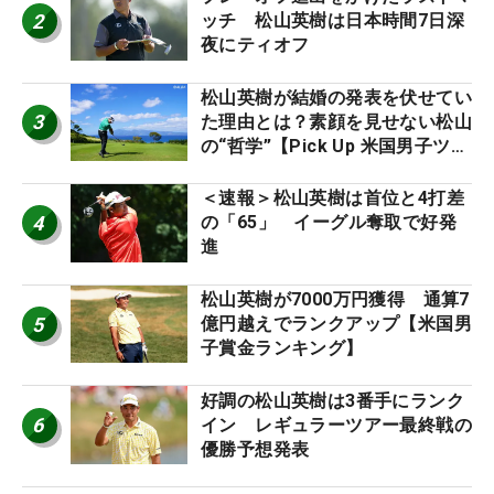
2
ッチ 松山英樹は日本時間7日深
夜にティオフ
松山英樹が結婚の発表を伏せてい
3
た理由とは？素顔を見せない松山
の“哲学”【Pick Up 米国男子ツア
ー十大ニュース】
＜速報＞松山英樹は首位と4打差
4
の「65」 イーグル奪取で好発
進
松山英樹が7000万円獲得 通算7
5
億円越えでランクアップ【米国男
子賞金ランキング】
好調の松山英樹は3番手にランク
6
イン レギュラーツアー最終戦の
優勝予想発表