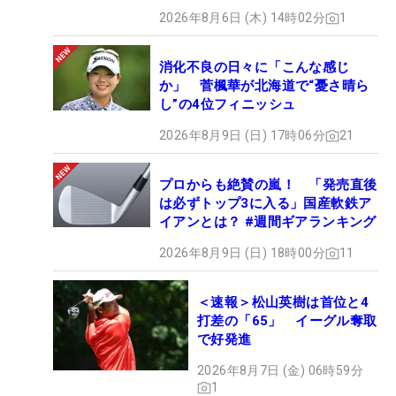
2026年8月6日 (木) 14時02分
1
消化不良の日々に「こんな感じ
か」 菅楓華が北海道で“憂さ晴ら
し”の4位フィニッシュ
2026年8月9日 (日) 17時06分
21
プロからも絶賛の嵐！ 「発売直後
は必ずトップ3に入る」国産軟鉄ア
イアンとは？ #週間ギアランキング
2026年8月9日 (日) 18時00分
11
＜速報＞松山英樹は首位と4
打差の「65」 イーグル奪取
で好発進
2026年8月7日 (金) 06時59分
1