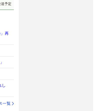
放送予定
e」再
か」
れし
ス一覧