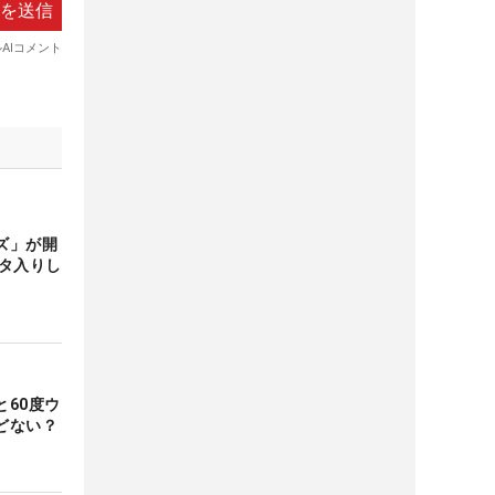
ズ」が開
スタ入りし
60度ウ
どない？