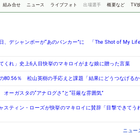
組み合せ
ニュース
ライブフォト
出場選手
概要など
TV
デシャンボーが“あのバンカー”に 「The Shot of My Lif
てくれ」史上6人目快挙のマキロイがまな娘に贈った言葉
の80.56％ 松山英樹の手応えと課題「結果にどうつなげる
オーガスタの“アナログさ”と“荘厳な雰囲気”
ジャスティン・ローズが快挙のマキロイに賛辞「目撃できてう
ニュー