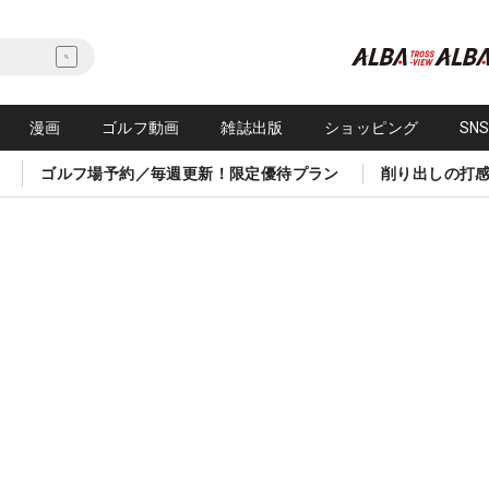
漫画
ゴルフ動画
雑誌出版
ショッピング
SN
ゴルフ場予約／毎週更新！限定優待プラン
削り出しの打