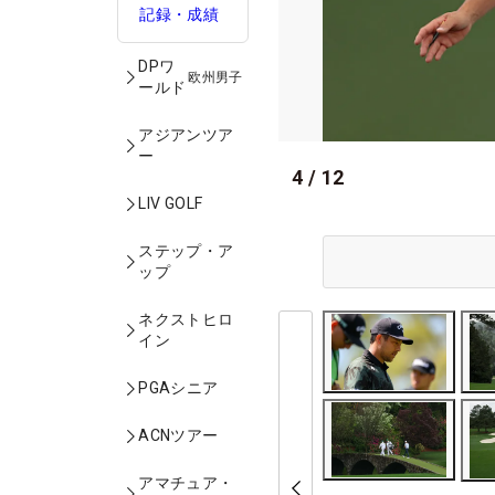
記録・成績
DPワ
欧州男子
ールド
アジアンツア
ー
4
/
12
LIV GOLF
ステップ・ア
ップ
ネクストヒロ
イン
PGAシニア
ACNツアー
アマチュア・