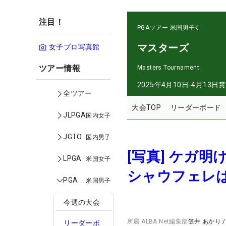
注目！
PGAツアー
米国男子
マスターズ
女子プロ写真館
ツアー情報
Masters Tournament
2025年4月10日-4月13日
賞
全ツアー
大会TOP
リーダーボード
JLPGA
国内女子
JGTO
国内男子
[写真] ケガ
LPGA
米国女子
シャウフェレ
PGA
米国男子
今週の大会
所属
ALBA Net編集部
笠井 あかり
リーダーボ