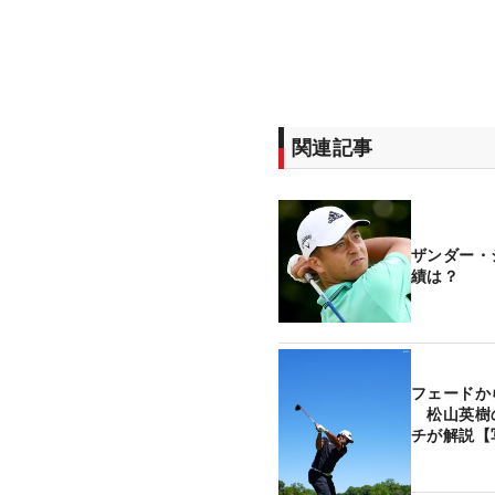
関連記事
ザンダー・
績は？
フェードか
松山英樹
チが解説【