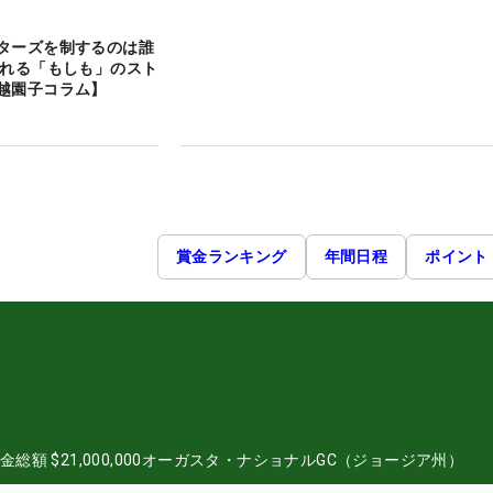
ターズを制するのは誰
される「もしも」のスト
越園子コラム】
賞金ランキング
年間日程
ポイント
金総額
$21,000,000
オーガスタ・ナショナルGC（ジョージア州）