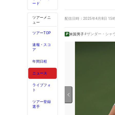
ード
ツアーメニ
配信日時：
2025年4月8日 15
ュー
ツアーTOP
#
ザンダー・シャ
米国男子
速報・スコ
ア
年間日程
ニュース
ライブフォ
ト
ツアー登録
選手