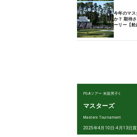
今年のマス
か？ 期待
ーリー【舩
PGAツアー
米国男子
マスターズ
Masters Tournament
2025年4月10日-4月13日
賞