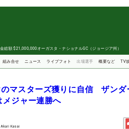
金総額
$21,000,000
オーガスタ・ナショナルGC（ジョージア州）
組み合せ
ニュース
ライブフォト
出場選手
概要など
TV
明けのマスターズ獲りに自信 ザンダ
はメジャー連勝へ
/
Akari Kasai