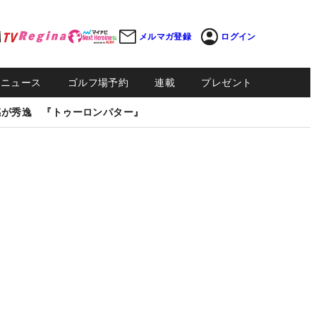
メルマガ登録
ログイン
Sニュース
ゴルフ場予約
連載
プレゼント
感が秀逸 『トゥーロンパター』