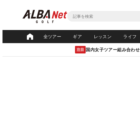
全ツアー
ギア
レッスン
ライフ
国内女子ツアー組み合わせ
注目