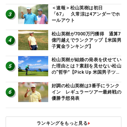
＜速報＞松山英樹は初日
3
「67」 久常涼は4アンダーでホ
ールアウト
松山英樹が7000万円獲得 通算7
4
億円越えでランクアップ【米国男
子賞金ランキング】
松山英樹が結婚の発表を伏せてい
5
た理由とは？素顔を見せない松山
の“哲学”【Pick Up 米国男子ツア
ー十大ニュース】
好調の松山英樹は3番手にランク
6
イン レギュラーツアー最終戦の
優勝予想発表
ランキングをもっと見る