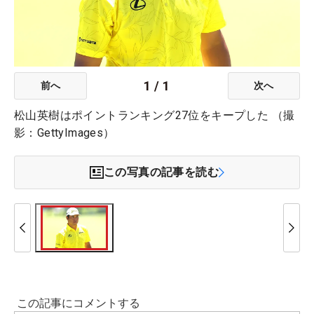
1
/
1
前へ
次へ
松山英樹はポイントランキング27位をキープした （撮
影：GettyImages）
この写真の記事を読む