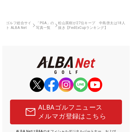
ゴルフ総合サイ
「PGA」の
松山英樹が27位キープ 中島啓太は18人
ト ALBA Net
写真一覧
抜き【FedExCupランキング】
ALBAゴルフニュース
メルマガ登録はこちら
ALBA NetはR&Aのオフィシャルデジタルパートナー、および