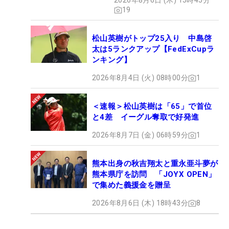
2026年8月6日 (木) 15時45分
19
松山英樹がトップ25入り 中島啓
太は5ランクアップ【FedExCupラ
ンキング】
2026年8月4日 (火) 08時00分
1
＜速報＞松山英樹は「65」で首位
と4差 イーグル奪取で好発進
2026年8月7日 (金) 06時59分
1
熊本出身の秋吉翔太と重永亜斗夢が
熊本県庁を訪問 「JOYX OPEN」
で集めた義援金を贈呈
2026年8月6日 (木) 18時43分
8