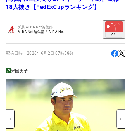
18人抜き【FedExCupランキング】
コメン
所属
ALBA Net編集部
ト
ALBA Net編集部
/
ALBA Net
0
件
配信日時：
2026年6月2日 07時58分
米国男子