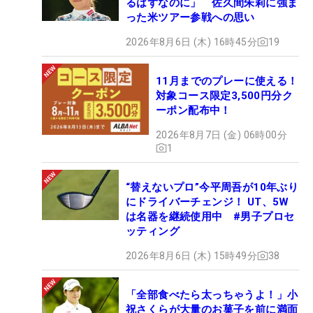
るはずなのに」 佐久間朱莉に強ま
った米ツアー参戦への思い
2026年8月6日 (木) 16時45分
19
11月までのプレーに使える！
対象コース限定3,500円分ク
ーポン配布中！
2026年8月7日 (金) 06時00分
1
“替えないプロ”今平周吾が10年ぶり
にドライバーチェンジ！ UT、5W
は名器を継続使用中 #男子プロセ
ッティング
2026年8月6日 (木) 15時49分
38
「全部食べたら太っちゃうよ！」小
祝さくらが大量のお菓子を前に満面