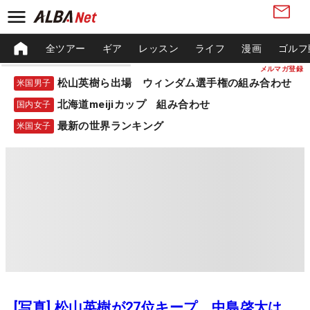
全ツアー
ギア
レッスン
ライフ
漫画
ゴルフ
メルマガ登録
松山英樹ら出場 ウィンダム選手権の組み合わせ
米国男子
北海道meijiカップ 組み合わせ
国内女子
最新の世界ランキング
米国女子
[写真] 松山英樹が27位キープ 中島啓太は