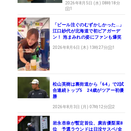
2026年8月5日 (水) 08時18分
1
「ビール注ぐのむずかしかった…」
江口紗代が北海道で初ビアガーデ
ン！ 泡まみれの姿にファンも爆笑
2026年8月6日 (木) 13時27分
1
松山英樹は裏街道から「64」で2試
合連続トップ5 24歳がツアー初優
勝
2026年8月3日 (月) 07時12分
2
岩永杏奈が暫定首位、廣吉優梨菜8
位 予選ラウンドは日没サスペ/全