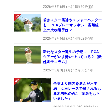
2026年8月6日 (木) 15時50分
1
若きスター候補やメジャーハンター
も PGAプレーオフ争い、当落線
上の大物選手は？
2026年8月6日 (木) 14時02分
1
新たなスター誕生の予感… PGA
ツアーがいま勢いづいている？【舩
越園子コラム】
2026年8月3日 (月) 12時00分
1
全英より国内を選んだ河本
結 女王レースで離されるも
桑木志帆のVに「刺激をもら
いました」