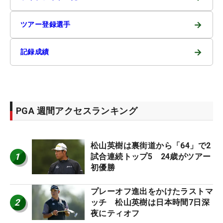
→
ツアー登録選手
→
記録成績
PGA 週間アクセスランキング
松山英樹は裏街道から「64」で2
1
試合連続トップ5 24歳がツアー
初優勝
プレーオフ進出をかけたラストマ
2
ッチ 松山英樹は日本時間7日深
夜にティオフ