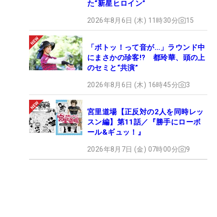
た“新星ヒロイン”
2026年8月6日 (木) 11時30分
15
「ボトッ！って音が…」ラウンド中
にまさかの珍客!? 都玲華、頭の上
のセミと“共演”
2026年8月6日 (木) 16時45分
3
宮里道場【正反対の2人を同時レッ
スン編】第11話／『勝手にローボ
ール&ギュッ！』
2026年8月7日 (金) 07時00分
9