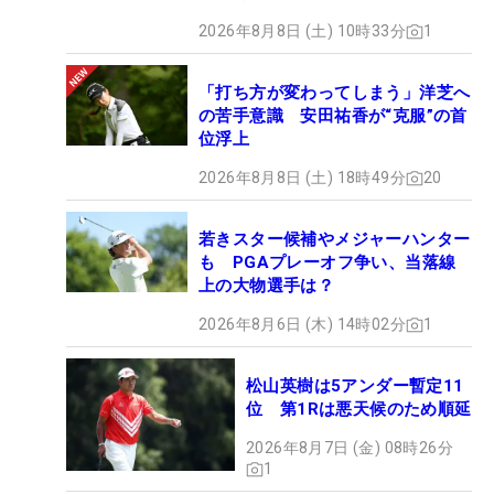
2026年8月8日 (土) 10時33分
1
「打ち方が変わってしまう」洋芝へ
の苦手意識 安田祐香が“克服”の首
位浮上
2026年8月8日 (土) 18時49分
20
若きスター候補やメジャーハンター
も PGAプレーオフ争い、当落線
上の大物選手は？
2026年8月6日 (木) 14時02分
1
松山英樹は5アンダー暫定11
位 第1Rは悪天候のため順延
2026年8月7日 (金) 08時26分
1