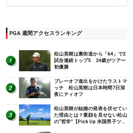
PGA 週間アクセスランキング
松山英樹は裏街道から「64」で2
1
試合連続トップ5 24歳がツアー
初優勝
プレーオフ進出をかけたラストマ
2
ッチ 松山英樹は日本時間7日深
夜にティオフ
松山英樹が結婚の発表を伏せてい
3
た理由とは？素顔を見せない松山
の“哲学”【Pick Up 米国男子ツア
ー十大ニュース】