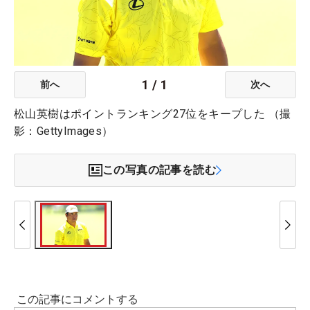
1
/
1
前へ
次へ
松山英樹はポイントランキング27位をキープした （撮
影：GettyImages）
この写真の記事を読む