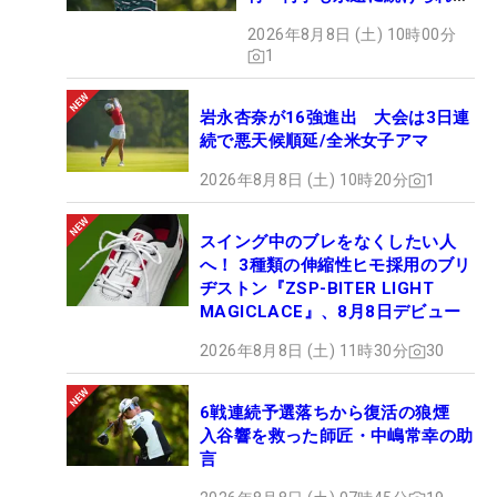
い」
2026年8月8日 (土) 10時00分
1
岩永杏奈が16強進出 大会は3日連
続で悪天候順延/全米女子アマ
2026年8月8日 (土) 10時20分
1
スイング中のブレをなくしたい人
へ！ 3種類の伸縮性ヒモ採用のブリ
ヂストン『ZSP-BITER LIGHT
MAGICLACE』、8月8日デビュー
2026年8月8日 (土) 11時30分
30
6戦連続予選落ちから復活の狼煙
入谷響を救った師匠・中嶋常幸の助
言