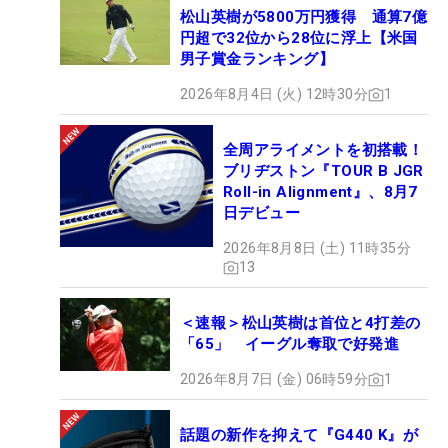
松山英樹が5800万円獲得 通算7億
円超で32位から28位に浮上【米国
男子賞金ランキング】
2026年8月4日 (火) 12時30分
1
全周アライメントを初搭載！
ブリヂストン『TOUR B JGR
Roll-in Alignment』、8月7
日デビュー
2026年8月8日 (土) 11時35分
13
＜速報＞松山英樹は首位と4打差の
「65」 イーグル奪取で好発進
2026年8月7日 (金) 06時59分
1
話題の新作を抑えて『G440 K』が