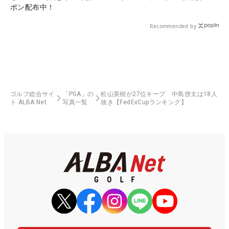
ポン配布中！
Recommended by
ゴルフ総合サイ
「PGA」の
松山英樹が27位キープ 中島啓太は18人
ト ALBA Net
写真一覧
抜き【FedExCupランキング】