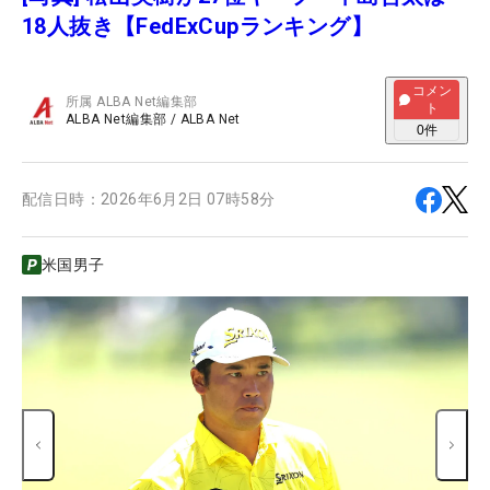
18人抜き【FedExCupランキング】
コメン
所属
ALBA Net編集部
ト
ALBA Net編集部
/
ALBA Net
0
件
配信日時：
2026年6月2日 07時58分
米国男子