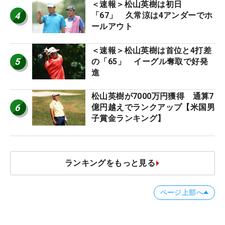
＜速報＞松山英樹は初日
4
「67」 久常涼は4アンダーでホ
ールアウト
＜速報＞松山英樹は首位と4打差
5
の「65」 イーグル奪取で好発
進
松山英樹が7000万円獲得 通算7
6
億円越えでランクアップ【米国男
子賞金ランキング】
ランキングをもっと見る
ページ上部へ