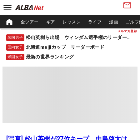
全ツアー
ギア
レッスン
ライフ
漫画
ゴルフ
メルマガ登録
松山英樹ら出場 ウィンダム選手権のリーダーボード
米国男子
北海道meijiカップ リーダーボード
国内女子
最新の世界ランキング
米国女子
[写真] 松山英樹が27位キープ 中島啓太は