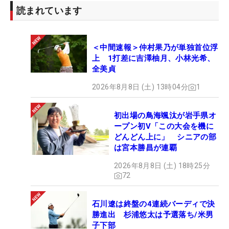
読まれています
＜中間速報＞仲村果乃が単独首位浮
上 1打差に吉澤柚月、小林光希、
全美貞
2026年8月8日 (土) 13時04分
1
初出場の鳥海颯汰が岩手県オ
ープン初V「この大会を機に
どんどん上に」 シニアの部
は宮本勝昌が連覇
2026年8月8日 (土) 18時25分
72
石川遼は終盤の4連続バーディで決
勝進出 杉浦悠太は予選落ち/米男
子下部