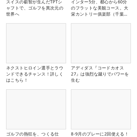
スイスの叡智が生んだTPTシ
インター5分、都心から60分
ャフトで、ゴルフを異次元の
のフラットな美観コース。大
世界へ
栄カントリー俱楽部（千葉
県）
ネクストヒロイン選手とラウ
アディダス『コードカオス
ンドできるチャンス！詳しく
27』は強烈な蹴りでパワーを
はこちら！
生む
ゴルフの熱狂を、つくる仕
8-9月のプレーに2回使える！