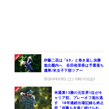
伊藤二花は「69」と巻き返し決勝
進出圏内へ 谷田侑里香は予選落ち
濃厚/米女子下部ツアー
2026年8月8日 (土) 10時15分
1
米通算13勝の元世界1位がキ
ャリア初、プレーオフ進出逃
す 18年連続出場記録も終止
符「何事も永遠に続けられな