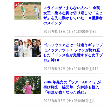
スライスが止まらない人へ！ 全英
女王・桑木志帆は切り返しで「左ヒ
ザ」を先に動かしていた #優勝者
のスイング
2026年8月8日 (土) 12時00分
32
ゴルフウェアとは一味違うギャップ
にノックアウト！ ファンが惚れ直
した「ドレス姿が完璧すぎる女子プ
ロ」神10
2026年8月7日 (金) 19時45分
111
2006年発売の『ツアーAD PT』が
再び脚光 脇元華、穴井詩も投入
「初速が強くなった感じ」
2026年8月8日 (土) 08時56分
4