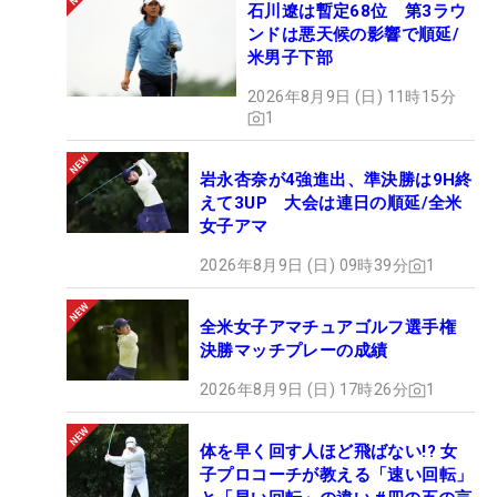
石川遼は暫定68位 第3ラウ
ンドは悪天候の影響で順延/
米男子下部
2026年8月9日 (日) 11時15分
1
岩永杏奈が4強進出、準決勝は9H終
えて3UP 大会は連日の順延/全米
女子アマ
2026年8月9日 (日) 09時39分
1
全米女子アマチュアゴルフ選手権
決勝マッチプレーの成績
2026年8月9日 (日) 17時26分
1
体を早く回す人ほど飛ばない!? 女
子プロコーチが教える「速い回転」