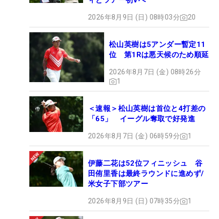
ィとツアー初Vへ
2026年8月9日 (日) 08時03分
20
松山英樹は5アンダー暫定11
位 第1Rは悪天候のため順延
2026年8月7日 (金) 08時26分
1
＜速報＞松山英樹は首位と4打差の
「65」 イーグル奪取で好発進
2026年8月7日 (金) 06時59分
1
伊藤二花は52位フィニッシュ 谷
田侑里香は最終ラウンドに進めず/
米女子下部ツアー
2026年8月9日 (日) 07時35分
1