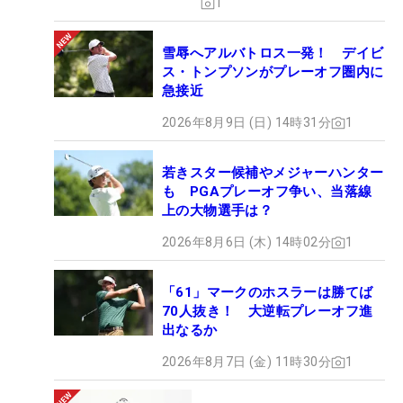
1
雪辱へアルバトロス一発！ デイビ
ス・トンプソンがプレーオフ圏内に
急接近
2026年8月9日 (日) 14時31分
1
若きスター候補やメジャーハンター
も PGAプレーオフ争い、当落線
上の大物選手は？
2026年8月6日 (木) 14時02分
1
「61」マークのホスラーは勝てば
70人抜き！ 大逆転プレーオフ進
出なるか
2026年8月7日 (金) 11時30分
1