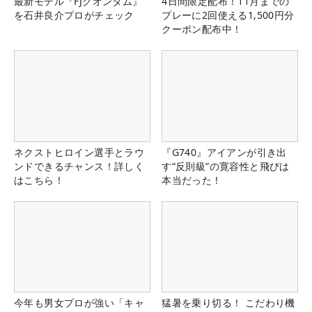
最新モデル『FJクオンタム』
4日間限定配布！11月までの
を石井良介プロがチェック
プレーに2回使える1,500円分
クーポン配布中！
ネクストヒロイン選手とラウ
『G740』アイアンが引き出
ンドできるチャンス！詳しく
す“反則級”の寛容性と飛びは
はこちら！
本当だった！
今年も男女プロが強い「キャ
猛暑を乗り切る！ こだわり機