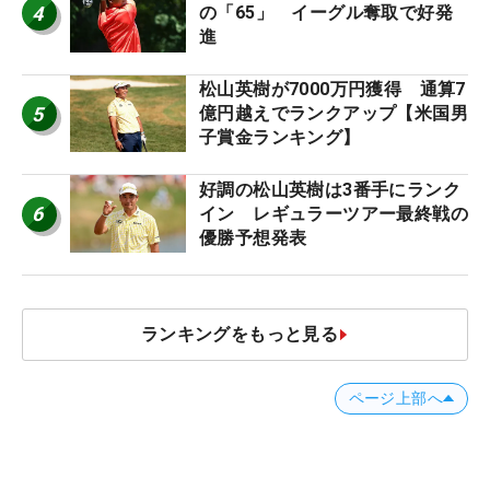
4
の「65」 イーグル奪取で好発
進
松山英樹が7000万円獲得 通算7
5
億円越えでランクアップ【米国男
子賞金ランキング】
好調の松山英樹は3番手にランク
6
イン レギュラーツアー最終戦の
優勝予想発表
ランキングをもっと見る
ページ上部へ