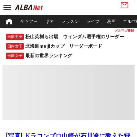
全ツアー
ギア
レッスン
ライフ
漫画
ゴルフ
メルマガ登録
松山英樹ら出場 ウィンダム選手権のリーダーボード
米国男子
北海道meijiカップ リーダーボード
国内女子
最新の世界ランキング
米国女子
[写真] ドラコンプロ山崎が石川遼に教えた飛