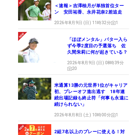
＜速報＞吉澤柚月が単独首位ター
ン 安田祐香、永井花奈2差追走
2026年8月9日 (日) 11時32分
1
「ほぼメンタル」パター入ら
ず今季2度目の予選落ち 佐
久間朱莉に何が起きている？
2026年8月9日 (日) 08時39分
20
米通算13勝の元世界1位がキャリア
初、プレーオフ進出逃す 18年連
続出場記録も終止符「何事も永遠に
続けられない」
2026年8月8日 (土) 10時00分
1
2組7名以上のプレーに使える！対