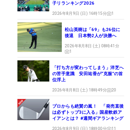
子リランキング2026
2026年8月9日 (日) 16時15分
1
松山英樹は「69」も26位に
後退 日本勢2人が決勝へ
2026年8月8日 (土) 08時41分
1
「打ち方が変わってしまう」洋芝へ
の苦手意識 安田祐香が“克服”の首
位浮上
2026年8月8日 (土) 18時49分
20
プロからも絶賛の嵐！ 「発売直後
は必ずトップ3に入る」国産軟鉄ア
イアンとは？ #週間ギアランキング
2026年8月9日 (日) 18時00分
11