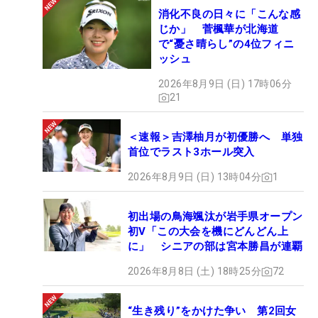
消化不良の日々に「こんな感
じか」 菅楓華が北海道
で“憂さ晴らし”の4位フィニ
ッシュ
2026年8月9日 (日) 17時06分
21
＜速報＞吉澤柚月が初優勝へ 単独
首位でラスト3ホール突入
2026年8月9日 (日) 13時04分
1
初出場の鳥海颯汰が岩手県オープン
初V「この大会を機にどんどん上
に」 シニアの部は宮本勝昌が連覇
2026年8月8日 (土) 18時25分
72
“生き残り”をかけた争い 第2回女