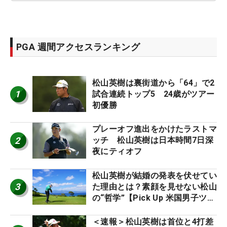
PGA 週間アクセスランキング
松山英樹は裏街道から「64」で2
1
試合連続トップ5 24歳がツアー
初優勝
プレーオフ進出をかけたラストマ
2
ッチ 松山英樹は日本時間7日深
夜にティオフ
松山英樹が結婚の発表を伏せてい
3
た理由とは？素顔を見せない松山
の“哲学”【Pick Up 米国男子ツア
ー十大ニュース】
＜速報＞松山英樹は首位と4打差