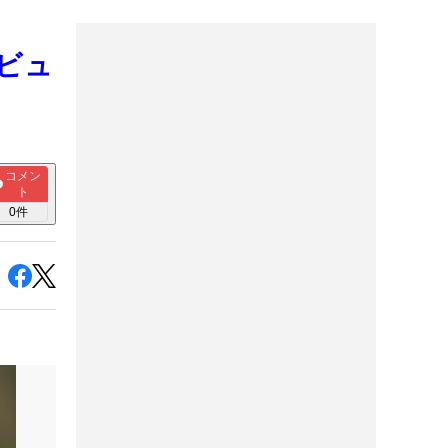
デビュ
コメン
ト
0
件