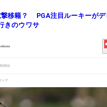
も電撃移籍？ PGA注目ルーキーが
V行きのウワサ
akekawa
4時00分
ロンク