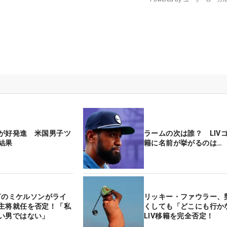
が好発進 米国男子ツ
ラームの次は誰？ LIV
結果
籍に名前が挙がるのは…
フ”のミケルソンがライ
リッキー・ファウラー、
主将就任を否定！「私
くしても「どこにも行か
い男ではない」
LIV移籍を完全否定！