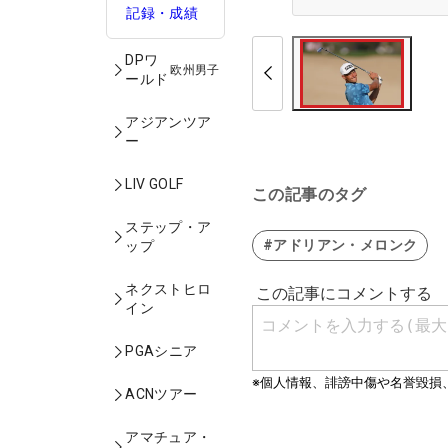
記録・成績
DPワ
欧州男子
ールド
アジアンツア
ー
LIV GOLF
この記事のタグ
ステップ・ア
#アドリアン・メロンク
ップ
ネクストヒロ
イン
PGAシニア
ACNツアー
アマチュア・