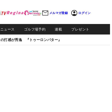
メルマガ登録
ログイン
Sニュース
ゴルフ場予約
連載
プレゼント
しの打感が秀逸 『トゥーロンパター』