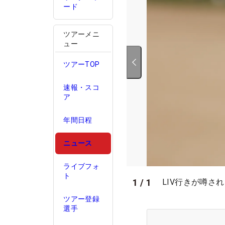
ード
ツアーメニ
ュー
ツアーTOP
速報・スコ
ア
年間日程
ニュース
ライブフォ
ト
1
/
1
LIV行きが噂され
ツアー登録
選手