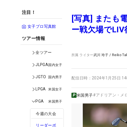
注目！
[写真] また
女子プロ写真館
ー戦欠場でLI
ツアー情報
全ツアー
所属
ライター
武川 玲子
/
Reiko T
JLPGA
国内女子
JGTO
国内男子
配信日時：
2024年1月25日 1
LPGA
米国女子
#
アドリアン・メ
米国男子
PGA
米国男子
今週の大会
リーダーボ