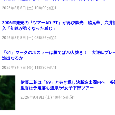
2026年8月8日 (土) 10時00分
1
2006年発売の『ツアーAD PT』が再び脚光 脇元華、穴井
入「初速が強くなった感じ」
2026年8月8日 (土) 08時56分
4
「61」マークのホスラーは勝てば70人抜き！ 大逆転プレ
進出なるか
2026年8月7日 (金) 11時30分
1
伊藤二花は「69」と巻き返し決勝進出圏内へ 谷
里香は予選落ち濃厚/米女子下部ツアー
2026年8月8日 (土) 10時15分
1