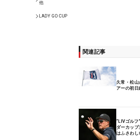
他
LADY GO CUP
関連記事
久常・松山
アーの初日
“LIVゴル
ダーカップ
はふさわし