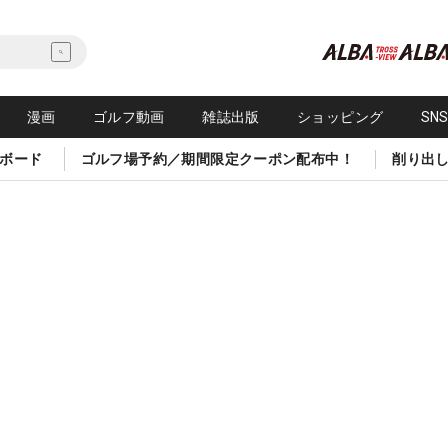
漫画
ゴルフ動画
雑誌出版
ショッピング
SN
ボード
ゴルフ場予約／期間限定クーポン配布中！
削り出