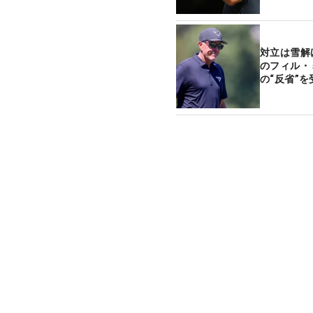
対立は雪解
のフィル・
の“反省”