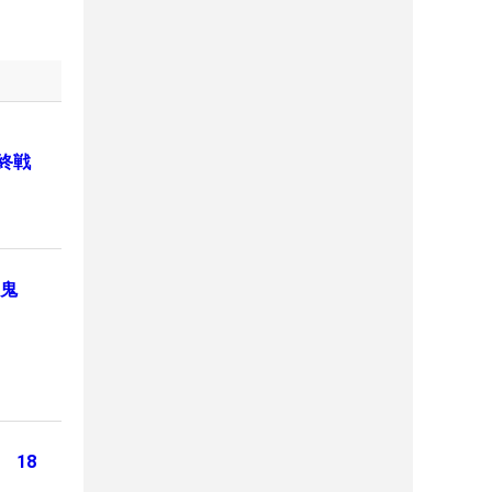
終戦
“鬼
 18