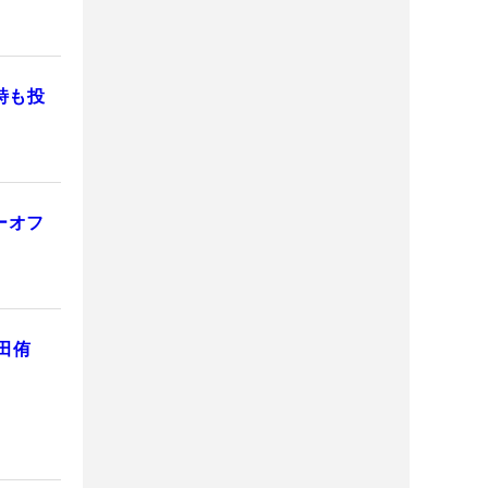
詩も投
ーオフ
田侑