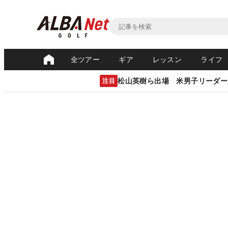
全ツアー
ギア
レッスン
ライフ
松山英樹ら出場 米男子リーダー
注目