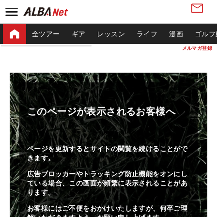
全ツアー
ギア
レッスン
ライフ
漫画
ゴルフ
メルマガ登録
このページが表示されるお客様へ
ページを更新するとサイトの閲覧を続けることがで
きます。
広告ブロッカーやトラッキング防止機能をオンにし
ている場合、この画面が頻繁に表示されることがあ
ります。
お客様にはご不便をおかけいたしますが、何卒ご理