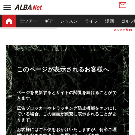
全ツアー
ギア
レッスン
ライフ
漫画
ゴルフ
メルマガ登録
このページが表示されるお客様へ
ページを更新するとサイトの閲覧を続けることがで
きます。
広告ブロッカーやトラッキング防止機能をオンにし
ている場合、この画面が頻繁に表示されることがあ
ります。
お客様にはご不便をおかけいたしますが、何卒ご理