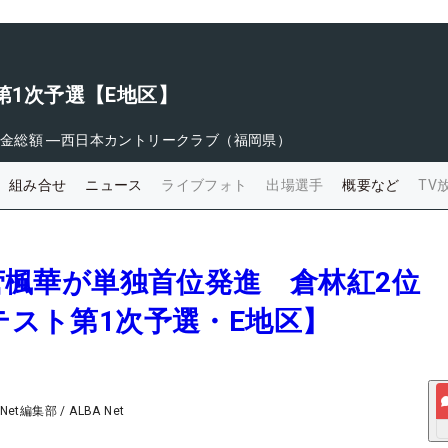
ト第1次予選【E地区】
金総額
―
西日本カントリークラブ（福岡県）
組み合せ
ニュース
ライブフォト
出場選手
概要など
TV
歳・菅楓華が単独首位発進 倉林紅2位
ロテスト第1次予選・E地区】
 Net編集部
/
ALBA Net