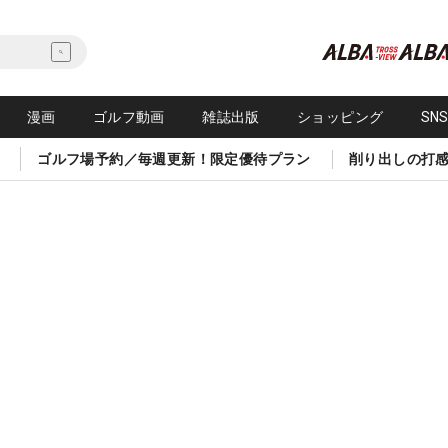
漫画
ゴルフ動画
雑誌出版
ショッピング
SN
ゴルフ場予約／毎週更新！限定優待プラン
削り出しの打