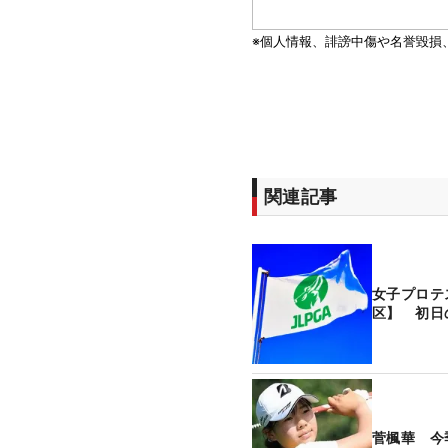
関連記事
女子プロテ
区】 初日
菅楓華 今