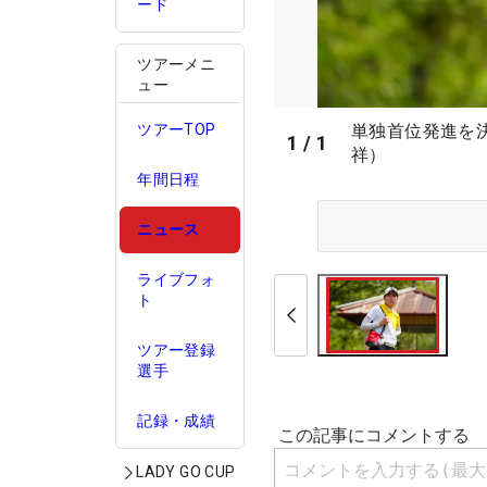
ード
ツアーメニ
ュー
単独首位発進を
ツアーTOP
1
/
1
祥）
年間日程
ニュース
ライブフォ
ト
ツアー登録
選手
記録・成績
LADY GO CUP