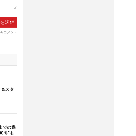
せ＆スタ
までの過
0％”も