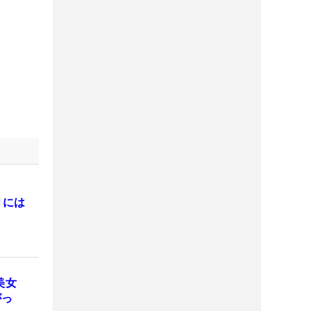
月には
美女
がっ