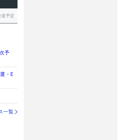
放送予定
1次予
選・E
ス一覧