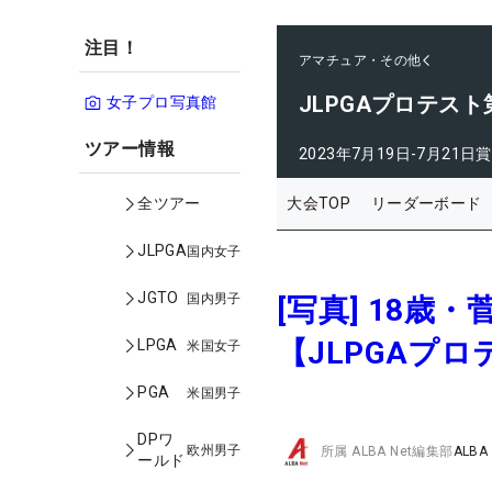
注目！
アマチュア・その他
JLPGAプロテス
女子プロ写真館
ツアー情報
2023年7月19日-7月21日
賞
大会TOP
リーダーボード
全ツアー
JLPGA
国内女子
JGTO
国内男子
[写真] 18
【JLPGAプ
LPGA
米国女子
PGA
米国男子
DPワ
欧州男子
所属
ALBA Net編集部
ALBA
ールド