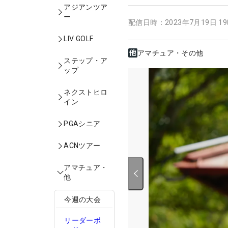
アジアンツア
ー
配信日時：
2023年7月19日 1
LIV GOLF
アマチュア・その他
ステップ・ア
ップ
ネクストヒロ
イン
PGAシニア
ACNツアー
アマチュア・
他
今週の大会
リーダーボ