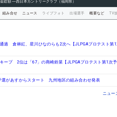
金総額
―
西日本カントリークラブ（福岡県）
組み合せ
ニュース
ライブフォト
出場選手
概要など
TV
通過 倉林紅、星川ひなのらも2次へ【JLPGAプロテスト第
キープ 2位は「67」の商崎鈴菜【JLPGAプロテスト第1次予
予選があすからスタート 九州地区の組み合わせ発表
ニュー