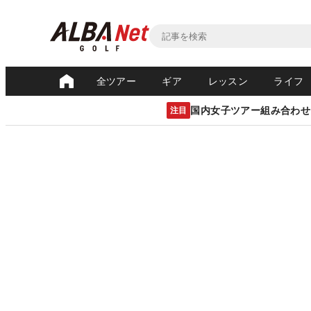
全ツアー
ギア
レッスン
ライフ
国内女子ツアー組み合わせ
注目