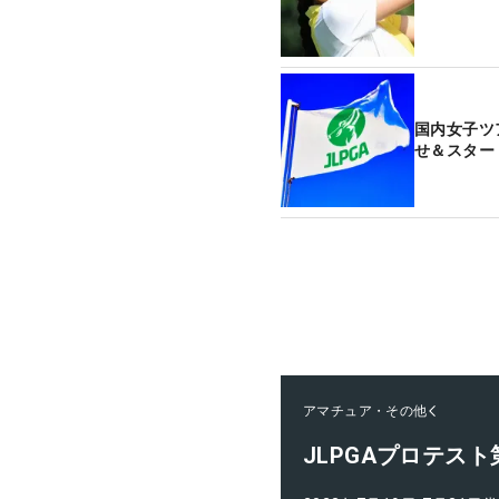
国内女子ツ
せ＆スター
アマチュア・その他
JLPGAプロテス