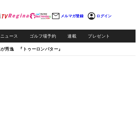
メルマガ登録
ログイン
Sニュース
ゴルフ場予約
連載
プレゼント
感が秀逸 『トゥーロンパター』