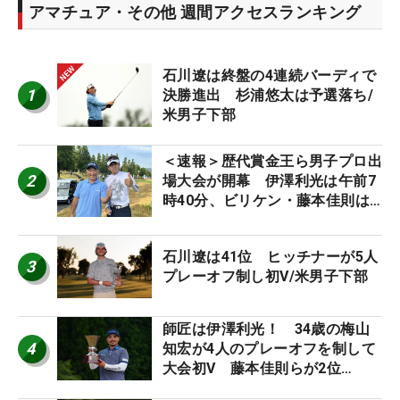
アマチュア・その他 週間アクセスランキング
石川遼は終盤の4連続バーディで
1
決勝進出 杉浦悠太は予選落ち/
米男子下部
＜速報＞歴代賞金王ら男子プロ出
2
場大会が開幕 伊澤利光は午前7
時40分、ビリケン・藤本佳則は
午前9時30分にティオフ【MAIN
STAGE JOYX OPEN】
石川遼は41位 ヒッチナーが5人
3
プレーオフ制し初V/米男子下部
師匠は伊澤利光！ 34歳の梅山
4
知宏が4人のプレーオフを制して
大会初V 藤本佳則らが2位
【MAIN STAGE JOYX OPEN】