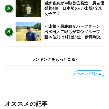
岩永杏奈が単独首位発進、廣吉優
5
梨菜4位 日本勢6人が出場/全米
女子アマ
＜速報＞最終組がハーフターン
6
出水田大二郎らが首位グループ
藤本佳則は1打差5位 伊澤利光
は52位タイ【MAIN STAGE
JOYX OPEN】
ランキングをもっと見る
ページ上部へ
オススメの記事