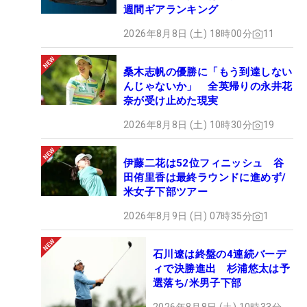
週間ギアランキング
2026年8月8日 (土) 18時00分
11
桑木志帆の優勝に「もう到達しない
んじゃないか」 全英帰りの永井花
奈が受け止めた現実
2026年8月8日 (土) 10時30分
19
伊藤二花は52位フィニッシュ 谷
田侑里香は最終ラウンドに進めず/
米女子下部ツアー
2026年8月9日 (日) 07時35分
1
石川遼は終盤の4連続バーデ
ィで決勝進出 杉浦悠太は予
選落ち/米男子下部