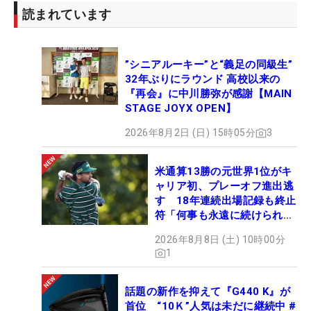
読まれています
”シニアルーキー”と“義足の同級生”
32年ぶりにラウンド 高校以来の
『再会』に中川勝弥が感謝【MAIN
STAGE JOYX OPEN】
2026年8月2日 (日) 15時05分
3
米通算13勝の元世界1位がキ
ャリア初、プレーオフ進出逃
す 18年連続出場記録も終止
符「何事も永遠に続けられな
い」
2026年8月8日 (土) 10時00分
1
話題の新作を抑えて『G440 K』が
首位 “10Ｋ”人気は未だに継続中 #