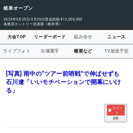
岐阜オープン
2023年3月25日-3月26日
賞金総額
¥12,000,000
各務原カントリー倶楽部（岐阜県）
大会TOP
リーダーボード
組み合せ
ニュース
ライブフォト
出場選手
概要など
TV放送予定
[写真] 雨中の“ツアー前哨戦”で伸ばせずも
石川遼「いいモチベーションで開幕にいけ
る」
コメン
ト
0
件