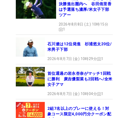
決勝進出圏内へ 谷田侑里香
は予選落ち濃厚/米女子下部
ツアー
2026年8月8日 (土) 10時15分
1
石川遼は12位発進 杉浦悠太20位/
米男子下部
2026年8月7日 (金) 10時29分
1
首位通過の岩永杏奈がマッチ1回戦
に勝利 廣吉優梨菜も2回戦へ/全米
女子アマ
2026年8月7日 (金) 10時04分
1
2組7名以上のプレーに使える！対
象コース限定4,000円分クーポン配