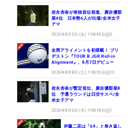
岩永杏奈が単独首位発進、廣吉優梨
菜4位 日本勢6人が出場/全米女子
アマ
2026年8月5日 (水) 11時45分
5
全周アライメントを初搭載！ ブリ
ヂストン『TOUR B JGR Roll-in
Alignment』、8月7日デビュー
2026年8月8日 (土) 11時35分
13
岩永杏奈が暫定首位、廣吉優梨菜8
位 予選ラウンドは日没サスペ/全
米女子アマ
2026年8月6日 (木) 11時18分
1
伊藤二花は「69」と巻き返し