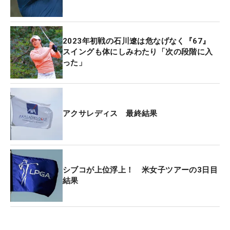
2023年初戦の石川遼は危なげなく『67』
スイングも体にしみわたり「次の段階に入
った」
アクサレディス 最終結果
シブコが上位浮上！ 米女子ツアーの3日目
結果