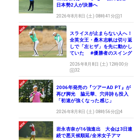
日本勢2人が決勝へ
2026年8月8日 (土) 08時41分
1
スライスが止まらない人へ！
全英女王・桑木志帆は切り返
しで「左ヒザ」を先に動かし
ていた #優勝者のスイング
2026年8月8日 (土) 12時00分
32
2006年発売の『ツアーAD PT』が
再び脚光 脇元華、穴井詩も投入
「初速が強くなった感じ」
2026年8月8日 (土) 08時56分
4
岩永杏奈が16強進出 大会は3日連
続で悪天候順延/全米女子アマ