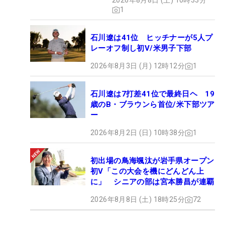
2026年8月8日 (土) 10時33分
1
石川遼は41位 ヒッチナーが5人プ
レーオフ制し初V/米男子下部
2026年8月3日 (月) 12時12分
1
石川遼は7打差41位で最終日ヘ 19
歳のB・ブラウンら首位/米下部ツア
ー
2026年8月2日 (日) 10時38分
1
初出場の鳥海颯汰が岩手県オープン
初V「この大会を機にどんどん上
に」 シニアの部は宮本勝昌が連覇
2026年8月8日 (土) 18時25分
72