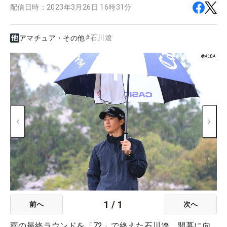
配信日時：
2023年3月26日 16時31分
#
石川遼
アマチュア・その他
1
/
1
前へ
次へ
雨の最終ラウンドを「72」で終えた石川遼。開幕に向