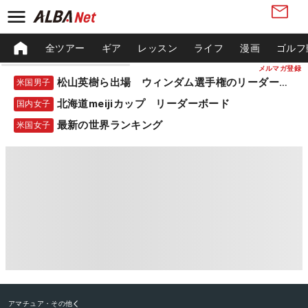
全ツアー
ギア
レッスン
ライフ
漫画
ゴルフ
メルマガ登録
松山英樹ら出場 ウィンダム選手権のリーダーボード
米国男子
北海道meijiカップ リーダーボード
国内女子
最新の世界ランキング
米国女子
アマチュア・その他