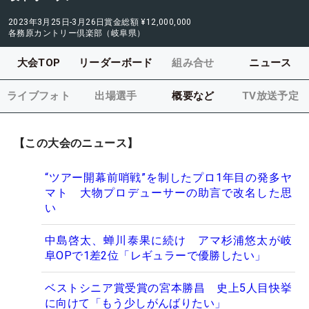
2023年3月25日-3月26日
賞金総額
¥12,000,000
各務原カントリー倶楽部（岐阜県）
大会TOP
リーダーボード
組み合せ
ニュース
ライブフォト
出場選手
概要など
TV放送予定
【この大会のニュース】
“ツアー開幕前哨戦”を制したプロ1年目の発多ヤ
マト 大物プロデューサーの助言で改名した思
い
中島啓太、蝉川泰果に続け アマ杉浦悠太が岐
阜OPで1差2位「レギュラーで優勝したい」
ベストシニア賞受賞の宮本勝昌 史上5人目快挙
に向けて「もう少しがんばりたい」