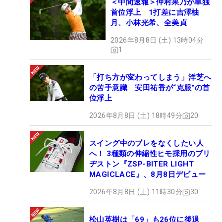
＜中間速報＞仲村果乃が単独
首位浮上 1打差に吉澤柚
月、小林光希、全美貞
2026年8月8日 (土) 13時04分
1
「打ち方が変わってしまう」洋芝へ
の苦手意識 安田祐香が“克服”の首
位浮上
2026年8月8日 (土) 18時49分
20
スイング中のブレをなくしたい人
へ！ 3種類の伸縮性ヒモ採用のブリ
ヂストン『ZSP-BITER LIGHT
MAGICLACE』、8月8日デビュー
2026年8月8日 (土) 11時30分
30
松山英樹は「69」も26位に後退