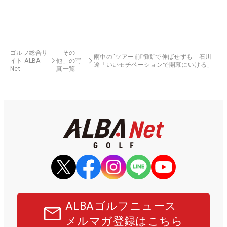
ゴルフ総合サ
「その
雨中の“ツアー前哨戦”で伸ばせずも 石川
イト ALBA
他」の写
遼「いいモチベーションで開幕にいける」
Net
真一覧
ALBAゴルフニュース
メルマガ登録はこちら