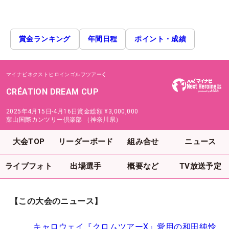
賞金ランキング
年間日程
ポイント・成績
マイナビネクストヒロインゴルフツアー
CRÉATION DREAM CUP
2025年4月15日-4月16日
賞金総額
¥3,000,000
葉山国際カンツリー倶楽部 （神奈川県）
大会TOP
リーダーボード
組み合せ
ニュース
ライブフォト
出場選手
概要など
TV放送予定
【この大会のニュース】
キャロウェイ『クロムツアーX』愛用の和田純怜