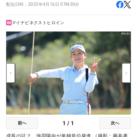
配信日時：
2025年4月16日 07時30分
マイナビネクストヒロイン
1
/
1
前へ
次へ
成長の証？ 池羽陽向が単独首位発進 （撮影：藤井孝