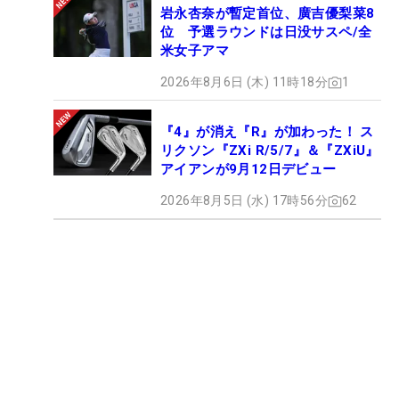
岩永杏奈が暫定首位、廣吉優梨菜8
位 予選ラウンドは日没サスペ/全
米女子アマ
2026年8月6日 (木) 11時18分
1
『4』が消え『R』が加わった！ ス
リクソン『ZXi R/5/7』＆『ZXiU』
アイアンが9月12日デビュー
2026年8月5日 (水) 17時56分
62