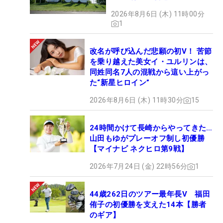
2026年8月6日 (木) 11時00分
1
改名が呼び込んだ悲願の初V！ 苦節
を乗り越えた美女イ・ユルリンは、
同姓同名7人の混戦から這い上がっ
た“新星ヒロイン”
2026年8月6日 (木) 11時30分
15
24時間かけて長崎からやってきた…
山田もゆがプレーオフ制し初優勝
【マイナビ ネクヒロ第9戦】
2026年7月24日 (金) 22時56分
1
44歳262日のツアー最年長V 福田
侑子の初優勝を支えた14本【勝者
のギア】