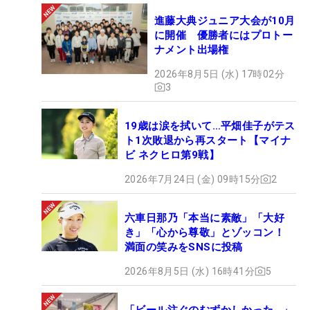
進藤大典ジュニア大会が10月
に開催 優勝者にはプロトー
ナメント出場権
2026年8月5日 (水) 17時02分
3
19歳は涙を拭いて…平畑佳子がテス
ト1次敗退から再スタート【マイナ
ビ ネクヒロ第9戦】
2026年7月24日 (金) 09時15分
2
六車日那乃「本当に素敵」「大好
き」「心から尊敬」とゾッコン！
満面の笑みをSNSに投稿
2026年8月5日 (水) 16時41分
5
「ビール注ぐのむずかしかった…」