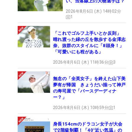
い、当落線上の大物選手は？
2026年8月6日 (木) 14時02分
1
「これでゴルフ上手いとか反則」
晴れ渡った緑の丘を散歩する金澤志
奈、抜群のスタイルに「8頭身！」
「可愛いにも程がある」
2026年8月6日 (木) 11時36分
3
無念の「全英女子」を終えた山下美
夢有が帰国 きょうだい揃って神戸
の寿司屋で「バースデーディナ
ー？」
2026年8月6日 (木) 10時59分
1
身長154cmのドラコン女子が大会
で2階級制覇！「40°近い気温」の