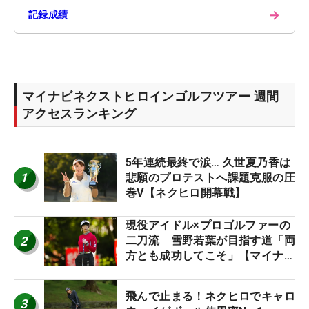
→
記録成績
マイナビネクストヒロインゴルフツアー 週間
アクセスランキング
5年連続最終で涙… 久世夏乃香は
1
悲願のプロテストへ課題克服の圧
巻V【ネクヒロ開幕戦】
現役アイドル×プロゴルファーの
2
二刀流 雪野若葉が目指す道「両
方とも成功してこそ」【マイナビ
ネクストヒロインツアー】
飛んで止まる！ネクヒロでキャロ
3