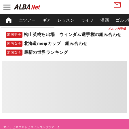
全ツアー
ギア
レッスン
ライフ
漫画
ゴルフ
メルマガ登録
松山英樹ら出場 ウィンダム選手権の組み合わせ
米国男子
北海道meijiカップ 組み合わせ
国内女子
最新の世界ランキング
米国女子
マイナビネクストヒロインゴルフツアー