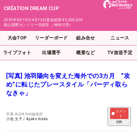
CRÉATION DREAM CUP
2025年4月15日-4月16日
賞金総額
¥3,000,000
葉山国際カンツリー倶楽部 （神奈川県）
大会TOP
リーダーボード
組み合せ
ニュース
ライブフォト
出場選手
概要など
TV放送予定
[写真] 池羽陽向を変えた海外での3カ月 “攻
め”に転じたプレースタイル「バーディ取ら
なきゃ」
コメン
所属
ALBA Net編集部
ト
小池 文子
/
Ayako Koike
0
件