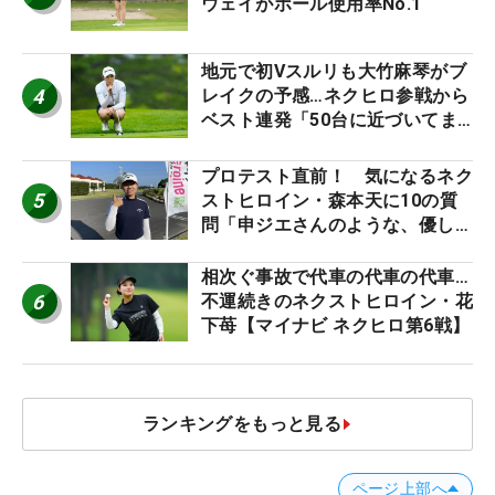
ウェイがボール使用率No.1
地元で初Vスルリも大竹麻琴がブ
4
レイクの予感…ネクヒロ参戦から
ベスト連発「50台に近づいてま
すね笑」【マイナビ ネクヒロ第9
戦】
プロテスト直前！ 気になるネク
5
ストヒロイン・森本天に10の質
問「申ジエさんのような、優しく
て、人柄がよくて、そういうプロ
になりたいです」
相次ぐ事故で代車の代車の代車…
6
不運続きのネクストヒロイン・花
下苺【マイナビ ネクヒロ第6戦】
ランキングをもっと見る
ページ上部へ