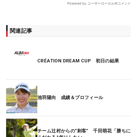
関連記事
CRÉATION DREAM CUP 初日の結果
池羽陽向 成績＆プロフィール
チーム辻村からの“刺客” 千田萌花「勝ちに