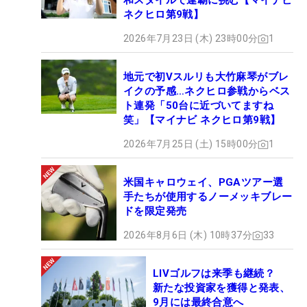
和スタイルで連覇に挑む【マイナビ
ネクヒロ第9戦】
2026年7月23日 (木) 23時00分
1
地元で初Vスルリも大竹麻琴がブレ
イクの予感…ネクヒロ参戦からベス
ト連発「50台に近づいてますね
笑」【マイナビ ネクヒロ第9戦】
2026年7月25日 (土) 15時00分
1
米国キャロウェイ、PGAツアー選
手たちが使用するノーメッキブレー
ドを限定発売
2026年8月6日 (木) 10時37分
33
LIVゴルフは来季も継続？
新たな投資家を獲得と発表、
9月には最終合意へ