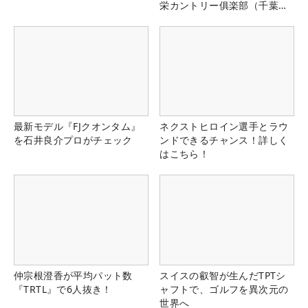
栄カントリー俱楽部（千葉
県）
最新モデル『FJクオンタム』
ネクストヒロイン選手とラウ
を石井良介プロがチェック
ンドできるチャンス！詳しく
はこちら！
仲宗根澄香が平均パット数
スイスの叡智が生んだTPTシ
『TRTL』で6人抜き！
ャフトで、ゴルフを異次元の
世界へ