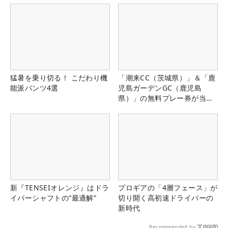
猛暑を乗り切る！ こだわり機
「潮来CC（茨城県）」＆「鹿
能派パンツ4選
児島ガーデンGC（鹿児島
県）」の無料プレー券が当た
る！！
新『TENSEIオレンジ』はドラ
プロギアの「4層フェース」が
イバーシャフトの“最適解”
切り開く高初速ドライバーの
新時代
Recommended by