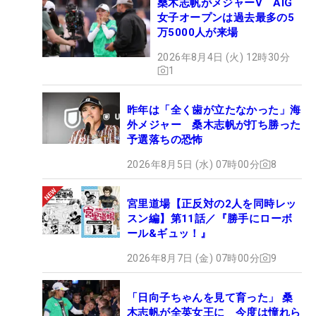
桑木志帆がメジャーV AIG
女子オープンは過去最多の5
万5000人が来場
2026年8月4日 (火) 12時30分
1
昨年は「全く歯が立たなかった」海
外メジャー 桑木志帆が打ち勝った
予選落ちの恐怖
2026年8月5日 (水) 07時00分
8
宮里道場【正反対の2人を同時レッ
スン編】第11話／『勝手にローボ
ール&ギュッ！』
2026年8月7日 (金) 07時00分
9
「日向子ちゃんを見て育った」 桑
木志帆が全英女王に 今度は憧れら