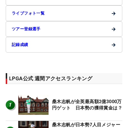
→
ライブフォト一覧
→
ツアー登録選手
→
記録成績
LPGA公式 週間アクセスランキング
桑木志帆が全英最高額2億3000万
1
円ゲット 日本勢の獲得賞金は？
桑木志帆が日本勢7人目メジャー