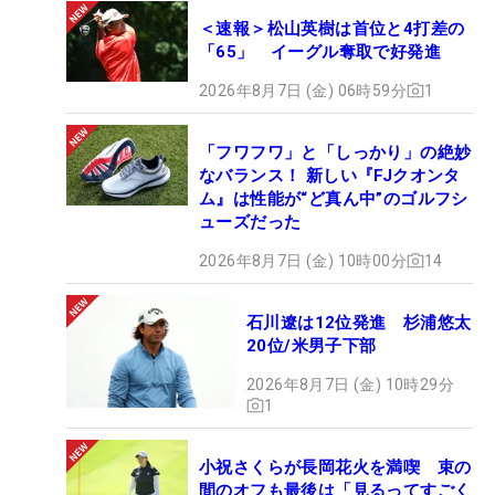
＜速報＞松山英樹は首位と4打差の
「65」 イーグル奪取で好発進
2026年8月7日 (金) 06時59分
1
「フワフワ」と「しっかり」の絶妙
なバランス！ 新しい『FJクオンタ
ム』は性能が“ど真ん中”のゴルフシ
ューズだった
2026年8月7日 (金) 10時00分
14
石川遼は12位発進 杉浦悠太
20位/米男子下部
2026年8月7日 (金) 10時29分
1
小祝さくらが長岡花火を満喫 束の
間のオフも最後は「見るってすごく