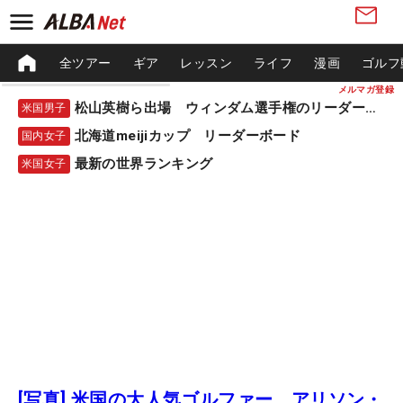
全ツアー
ギア
レッスン
ライフ
漫画
ゴルフ
メルマガ登録
松山英樹ら出場 ウィンダム選手権のリーダーボード
米国男子
北海道meijiカップ リーダーボード
国内女子
最新の世界ランキング
米国女子
[写真] 米国の大人気ゴルファー アリソン・