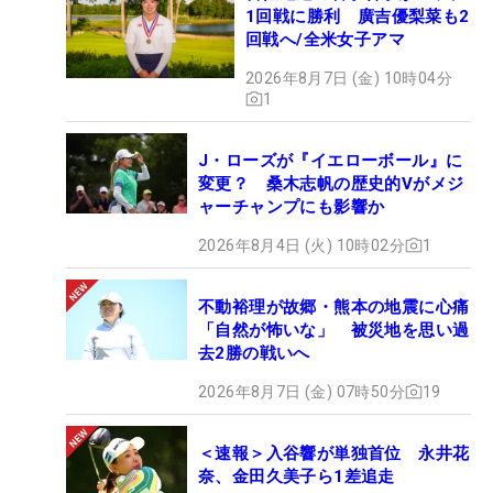
1回戦に勝利 廣吉優梨菜も2
回戦へ/全米女子アマ
2026年8月7日 (金) 10時04分
1
J・ローズが『イエローボール』に
変更？ 桑木志帆の歴史的Vがメジ
ャーチャンプにも影響か
2026年8月4日 (火) 10時02分
1
不動裕理が故郷・熊本の地震に心痛
「自然が怖いな」 被災地を思い過
去2勝の戦いへ
2026年8月7日 (金) 07時50分
19
＜速報＞入谷響が単独首位 永井花
奈、金田久美子ら1差追走