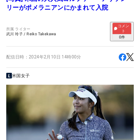
リーがポメラニアンにかまれて入院
コメン
所属
ライター
ト
武川 玲子
/
Reiko Takekawa
0
件
配信日時：
2024年2月10日 14時00分
米国女子