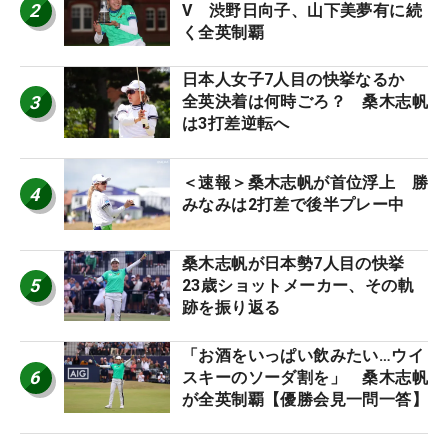
2
V 渋野日向子、山下美夢有に続
く全英制覇
日本人女子7人目の快挙なるか
3
全英決着は何時ごろ？ 桑木志帆
は3打差逆転へ
＜速報＞桑木志帆が首位浮上 勝
4
みなみは2打差で後半プレー中
桑木志帆が日本勢7人目の快挙
5
23歳ショットメーカー、その軌
跡を振り返る
「お酒をいっぱい飲みたい…ウイ
6
スキーのソーダ割を」 桑木志帆
が全英制覇【優勝会見一問一答】