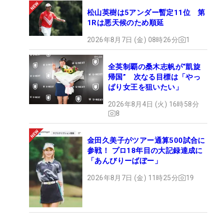
松山英樹は5アンダー暫定11位 第
1Rは悪天候のため順延
2026年8月7日 (金) 08時26分
1
全英制覇の桑木志帆が“凱旋
帰国” 次なる目標は「やっ
ぱり女王を狙いたい」
2026年8月4日 (火) 16時58分
8
金田久美子がツアー通算500試合に
参戦！ プロ18年目の大記録達成に
「あんびりーばぼー」
2026年8月7日 (金) 11時25分
19