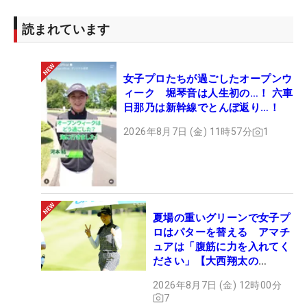
読まれています
女子プロたちが過ごしたオープンウ
ィーク 堀琴音は人生初の…！ 六車
日那乃は新幹線でとんぼ返り…！
2026年8月7日 (金) 11時57分
1
夏場の重いグリーンで女子プ
ロはパターを替える アマチ
ュアは「腹筋に力を入れてく
ださい」【大西翔太の
HOTSHOT】
2026年8月7日 (金) 12時00分
7