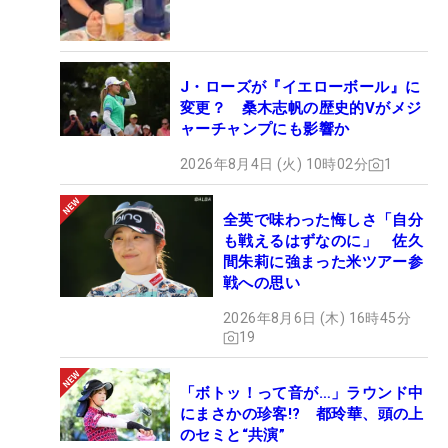
J・ローズが『イエローボール』に
変更？ 桑木志帆の歴史的Vがメジ
ャーチャンプにも影響か
2026年8月4日 (火) 10時02分
1
全英で味わった悔しさ「自分
も戦えるはずなのに」 佐久
間朱莉に強まった米ツアー参
戦への思い
2026年8月6日 (木) 16時45分
19
「ボトッ！って音が…」ラウンド中
にまさかの珍客!? 都玲華、頭の上
のセミと“共演”