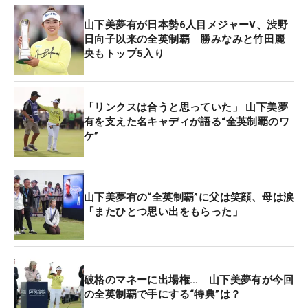
山下美夢有が日本勢6人目メジャーV、渋野
日向子以来の全英制覇 勝みなみと竹田麗
央もトップ5入り
「リンクスは合うと思っていた」 山下美夢
有を支えた名キャディが語る“全英制覇のワ
ケ”
山下美夢有の“全英制覇”に父は笑顔、母は涙
「またひとつ思い出をもらった」
破格のマネーに出場権… 山下美夢有が今回
の全英制覇で手にする“特典”は？