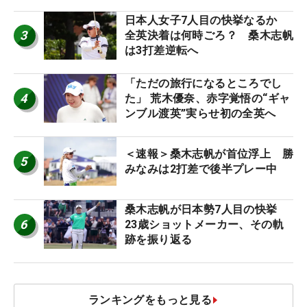
日本人女子7人目の快挙なるか
3
全英決着は何時ごろ？ 桑木志帆
は3打差逆転へ
「ただの旅行になるところでし
4
た」 荒木優奈、赤字覚悟の“ギャ
ンブル渡英”実らせ初の全英へ
＜速報＞桑木志帆が首位浮上 勝
5
みなみは2打差で後半プレー中
桑木志帆が日本勢7人目の快挙
6
23歳ショットメーカー、その軌
跡を振り返る
ランキングをもっと見る