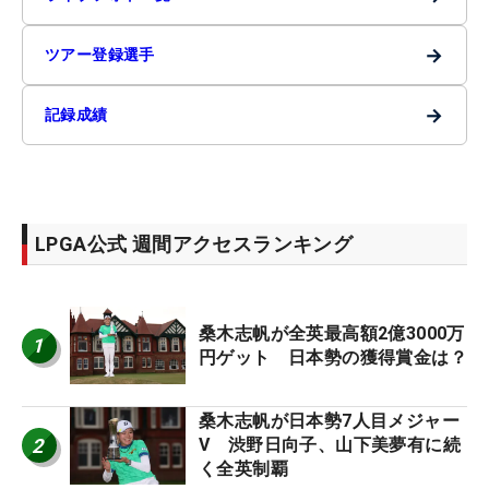
→
ツアー登録選手
→
記録成績
LPGA公式 週間アクセスランキング
桑木志帆が全英最高額2億3000万
1
円ゲット 日本勢の獲得賞金は？
桑木志帆が日本勢7人目メジャー
2
V 渋野日向子、山下美夢有に続
く全英制覇