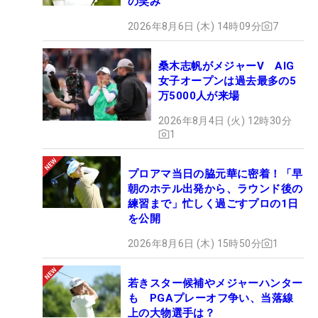
の笑み
2026年8月6日 (木) 14時09分
7
桑木志帆がメジャーV AIG
女子オープンは過去最多の5
万5000人が来場
2026年8月4日 (火) 12時30分
1
プロアマ当日の脇元華に密着！「早
朝のホテル出発から、ラウンド後の
練習まで」忙しく過ごすプロの1日
を公開
2026年8月6日 (木) 15時50分
1
若きスター候補やメジャーハンター
も PGAプレーオフ争い、当落線
上の大物選手は？