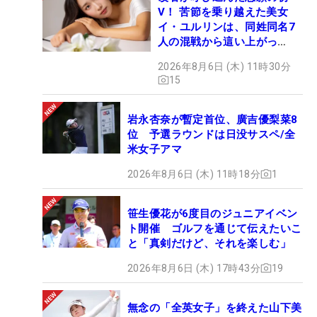
V！ 苦節を乗り越えた美女
イ・ユルリンは、同姓同名7
人の混戦から這い上がっ
た“新星ヒロイン”
2026年8月6日 (木) 11時30分
15
岩永杏奈が暫定首位、廣吉優梨菜8
位 予選ラウンドは日没サスペ/全
米女子アマ
2026年8月6日 (木) 11時18分
1
笹生優花が6度目のジュニアイベン
ト開催 ゴルフを通じて伝えたいこ
と「真剣だけど、それを楽しむ」
2026年8月6日 (木) 17時43分
19
無念の「全英女子」を終えた山下美