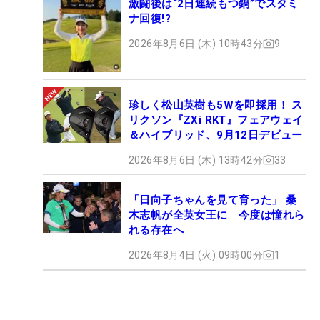
激闘後は“2日連続もつ鍋”でスタミ
ナ回復!?
2026年8月6日 (木) 10時43分
9
珍しく松山英樹も5Wを即採用！ ス
リクソン『ZXi RKT』フェアウェイ
＆ハイブリッド、9月12日デビュー
2026年8月6日 (木) 13時42分
33
「日向子ちゃんを見て育った」 桑
木志帆が全英女王に 今度は憧れら
れる存在へ
2026年8月4日 (火) 09時00分
1