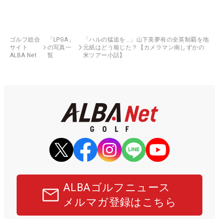
ゴルフ総合
「LPGA」
「ハルの猛追を…」山下美夢有の全英制覇を地
サイト
の写真一
元紙はどう報じた？【カメラマン南しずかの
ALBA Net
覧
米ツアー小話】
ALBAゴルフニュース
メルマガ登録はこちら