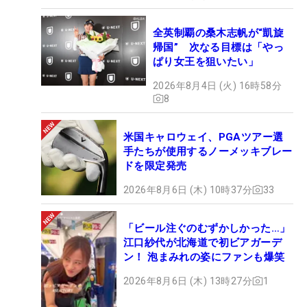
全英制覇の桑木志帆が“凱旋
帰国” 次なる目標は「やっ
ぱり女王を狙いたい」
2026年8月4日 (火) 16時58分
8
米国キャロウェイ、PGAツアー選
手たちが使用するノーメッキブレー
ドを限定発売
2026年8月6日 (木) 10時37分
33
「ビール注ぐのむずかしかった…」
江口紗代が北海道で初ビアガーデ
ン！ 泡まみれの姿にファンも爆笑
2026年8月6日 (木) 13時27分
1