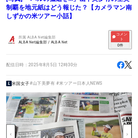
制覇を地元紙はどう報じた？【カメラマン南
しずかの米ツアー小話】
コメン
所属
ALBA Net編集部
ト
ALBA Net編集部
/
ALBA Net
0
件
配信日時：
2025年8月5日 12時30分
#
山下美夢有
#
米ツアー日本人NEWS
米国女子