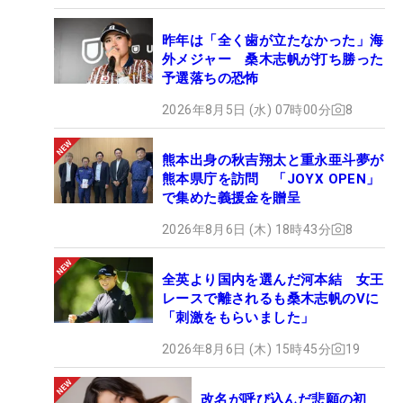
昨年は「全く歯が立たなかった」海
外メジャー 桑木志帆が打ち勝った
予選落ちの恐怖
2026年8月5日 (水) 07時00分
8
熊本出身の秋吉翔太と重永亜斗夢が
熊本県庁を訪問 「JOYX OPEN」
で集めた義援金を贈呈
2026年8月6日 (木) 18時43分
8
全英より国内を選んだ河本結 女王
レースで離されるも桑木志帆のVに
「刺激をもらいました」
2026年8月6日 (木) 15時45分
19
改名が呼び込んだ悲願の初