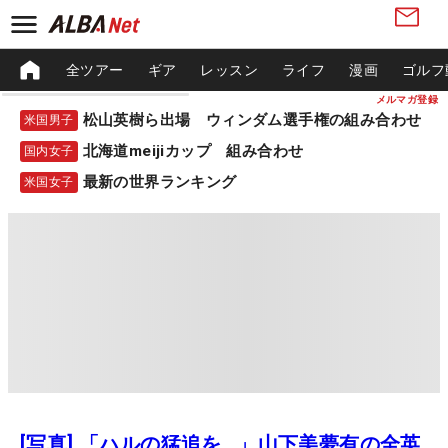
全ツアー
ギア
レッスン
ライフ
漫画
ゴルフ
メルマガ登録
松山英樹ら出場 ウィンダム選手権の組み合わせ
米国男子
北海道meijiカップ 組み合わせ
国内女子
最新の世界ランキング
米国女子
[写真] 「ハルの猛追を…」山下美夢有の全英